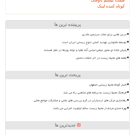
قیمت بیسیم باوفنگ
کوتاه کننده لینک
پربیننده ترین ها
درس هایی برای نجات سرزمین مادری
توسعه نامتوازن تهدید اصلی تنوع زیستی ایران است
پایش جاده ای محور میامی-عباس آباد هلیا و توله یوزها در خطر هستند
لطمه های محیط زیست در اثر حملات دشمن
پربحث ترین ها
اخبار کوتاه محیط زیستی اصفهان
فرهنگ محیط زیست به برنامه های مذهبی راه می یابد
رهاسازی مرال های ارسباران در گرو بررسی های علمی و مشارکت جوامع محلی
بهره مندی مردم از محیط زیست سالم اولویت اجرایی می باشد
جدیدترین ها