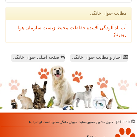
مطالب حیوان خانگی
آب
باد
آلودگی
آلاینده
حفاظت محیط زیست
سازمان
هوا
رپورتاژ
اخبار و مطالب حیوان خانگی
صفحه اصلی حیوان خانگی
petiab.ir - حقوق مادی و معنوی سایت حیوان خانگی محفوظ است (پت یاب)