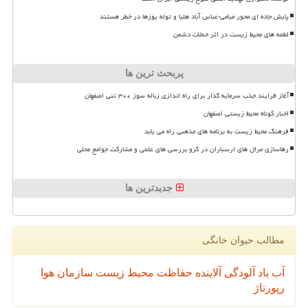
پایش جاده ای محور میامی-عباس آباد هلیا و توله یوزها در خطر هستند
لطمه های محیط زیست در اثر حملات دشمن
پربحث ترین ها
آغاز فرایند جذب سرمایه گذار برای راه اندازی زباله سوز ۳۰۰ تنی اصفهان
اخبار کوتاه محیط زیستی اصفهان
فرهنگ محیط زیست به برنامه های مذهبی راه می یابد
رهاسازی مرال های ارسباران در گرو بررسی های علمی و مشارکت جوامع محلی
جدیدترین ها
مطالب حیوان خانگی
آب
باد
آلودگی
آلاینده
حفاظت محیط زیست
سازمان
هوا
رپورتاژ