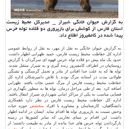
به گزارش حیوان خانگی شیراز _ مدیركل محیط زیست
استان فارس از كوشش برای بازپروری دو قلاده توله خرس
پیدا شده در كامفیروز اطلاع داد.
به گزارش حیوان خانگی به نقل از مهر، به نقل از روابط عمومی
اداره کل حفاظت محیط زیست فارس، حمید ظهرابی اظهار داشت:
حدود یک ماه پیش دو قلاده توله خرس قهوه ای سرگردان با گزارش
روستاییان در اطراف کامفیروز زنده گیری و به شیراز منتقل شدند.
توله ها که به علت جدا افتادن از مادر و تحمل گرسنگی و تشنگی
طولانی مدت در آستانه مرگ بودند با تلاش دامپزشکان اداره کل
حفاظت محیط زیست فارس از مرگ حتمی نجات یافتند. ظهرابی
اضافه کرد: بعد از طی مراحل درمان، توله ها به منظور نگهداری در
فضایی مناسب به یکی از مراکز امانی شهرداری شیراز انتقال یافتند.
اداره کل حفاظت محیط زیست فارس در نظر دارد باهمکاری
دانشگاهیان، کارشناسان و مشاوره با افراد
متخصص
حوزه حیات
وحش نسبت به بازپروری توله ها اقدام نماید. ایشان در ادامه اظهار
داشت: این اقدام بر مبنای تجاربی که سایر کشورها در زمینه
بازگرداندن توله خرس های جدا مانده از مادر به طبیعت داشتند؛ از
میان سایر گزینه ها انتخاب شده است. با عنایت به این که
تجربه