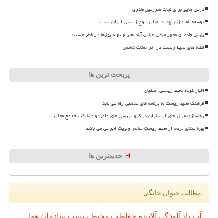
درس هایی برای نجات سرزمین مادری
توسعه نامتوازن تهدید اصلی تنوع زیستی ایران است
پایش جاده ای محور میامی-عباس آباد هلیا و توله یوزها در خطر هستند
لطمه های محیط زیست در اثر حملات دشمن
پربحث ترین ها
اخبار کوتاه محیط زیستی اصفهان
فرهنگ محیط زیست به برنامه های مذهبی راه می یابد
رهاسازی مرال های ارسباران در گرو بررسی های علمی و مشارکت جوامع محلی
بهره مندی مردم از محیط زیست سالم اولویت اجرایی می باشد
جدیدترین ها
مطالب حیوان خانگی
آب
باد
آلودگی
آلاینده
حفاظت محیط زیست
سازمان
هوا