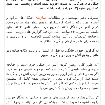
جنگل های هیرکانی به شدت افزوده شده است و پیشبینی می شود
که تا روز شنبه (۱۷ خرداد) ادامه داشته باشد.
مدیرکل دفتر مهندسی و مطالعات
سازمان
جنگل ها، مراتع و
آبخیزداری با تاکید بر اینکه گردشگران به هیچ عنوان مبادرت به روشن
کردن آتش در جنگل نکنند، تصریح کرد: شماره تلفن ۱۵۰۴ منابع
طبیعی به صورت ۲۴ ساعته آماده دریافت گزارش های مردمی است
و چنانچه گردشگران با آتش مواجه گشتند بلافاصله از راه این شماره
به همکاران ما در سازمان جنگل ها اطلاع دهند.
به گزارش حیوان خانگی به نقل از ایسنا، با رعایت نکات ساده زیر
مانع از وقوع آتش سوزی در جنگل ها شویم:
*به طور کلی روشن کردن آتش در جنگل جرم است و چنانچه
نیروهای منابع طبیعی آتش مشاهده کنند، برخورد قانونی خواهند کرد.
اگر به هر علتی و بنابر لزوم مجبور به روش کردن آتش در جنگل ها
شدید قبل از ترک کردن محل از خاموش شدن کامل آن مطمئن
شوید. فراموش نکنیم که اگر این آتش ها به صورت کامل خاموش
نشوند به سرعت با وزش باد گسترش می یابند.
*رانندگان هنگام عبور از مسیرهای مرتعی و جنگلی ته سیگار خویش
را به حاشیه جاده پرتاب نکنند چونکه این کار می تواند به وقوع آتش