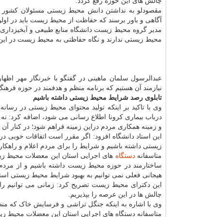
چالش های این حوزه رفع گردد.
مقصودلو به نداشتن دانش محیط زیستی مسئولان کشور انت
آگاهی و باور برسند که حفاظت از محیط زیست باید در اولو
مدیر گروه محیط زیست دانشگاه منابع طبیعی و آبخیزداری
محیط زیستی ندارند و نگاه حفاظتی به محیط زیست در ا
عبدالرسول سلمان ماهینی در گفتگو با خبرنگار مهر اظه
نیازمند آن هستیم که برنامه منظم و هدفمند در حوزه فرهن
تابلوی رصد شرایط محیط زیستی داشته باشیم
وی با تاکید بر اینکه تولید محتوای محیط زیستی در رسان
درباب بیماری کرونا اطلاع رسانی می شود، اضافه کرد: نه 
و زمینه همکاری مردم دراین زمینه فراهم شود؛ در کنار آ
این استاد دانشگاه افزود: اگر مقرر است اتفاقات خوبی د
زیستی داشته باشیم و شرایط را برای مردم اعلام و راهکار ا
متاسفانه
دستگاه
های اجرایی استان این معضلات محیط زیستی
ساختارمند در حوزه محیط زیست داشته باشیم و از مردم، 
هیجانی فعلی نمی توانیم به بهبود شرایط محیط زیستی است
این دکترای محیط زیست تصریح کرد: زمانی می توانیم را
چالش ها در این عرصه را بپذیریم.
وی با اشاره به اینکه جنگل تراشی و فرسایش خاک که منط
متاسفانه دستگاه های اجرایی استان این معضلات محیط زیستی