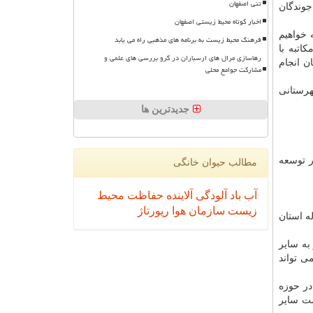
تنی اصفهان
جوندگان
اخبار کوتاه محیط زیستی اصفهان
 خواهیم
فرهنگ محیط زیست به برنامه های مذهبی راه می یابد
اتبه با
رهاسازی مرال های ارسباران در گرو بررسی های علمی و
ن انجام
مشارکت جوامع محلی
هرستانی
جدیدترین ها
ر توسعه
مطالب حیوان خانگی
آب
باد
آلودگی
آلاینده
حفاظت محیط
زیست
سازمان
هوا
رپورتاژ
ه استان
به سایر
ی تواند
در حوزه
شت سایر