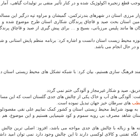
ب قطع زنجیره اکولوژیک شده و در کنار تأثیر منفی بر تولیدات گیاهی، آمار 
 نوار مرزی استان در شهرهای بندرترکمن، گمیشان و مراوه تپه درگیر این مساله
 تامین استان بحث صید و قاچاق پرندگان شکاری استان طرح موضوع شده و مک
ن ها مانند پلیس مرزبانی، بسیج و … برای پیش گیری از صید و قاچاق پرندگا
 حوزه محیط زیست استان دانست و اشاره کرد: برنامه منظم پایش استانی و ش
و در حال انجام می باشد.
زمند فرهنگ سازی هستیم، بیان کرد: با شبکه تشکل های محیط زیستی استان د
ریق، صید و شکار غیرمجاز و آلودگی ختم نمی گردد.
ت: آلودگی های آب و خاک یکی از چالش های جدی گلستان است که این مسال
طب
های سرطان خیز جهان تبدیل نموده است.
م به بهبود شرایط محیط زیستی استان و کشور کمک نماییم علی نقی مقصودلو 
ستان شاهد مصرف بی رویه سموم و کود شیمیایی هستیم و این موضوع، هم م
انه ها و زباله با چالش های جدی مواجه می باشد، افزود: اصلی ترین چالش 
 تفننی و کالای لوکسی دارند تا این چالش وجود دارد نمی توان امید دا