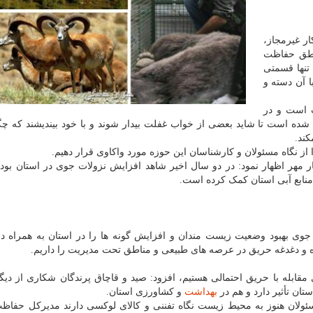
ر غیرمجاز،
اطق حفاظت
تنها قسمتی
 آن دسته و
ط زیست است و در
نامگذاری شده است تا شاید بعضی از خواب غفلت بیدار شوند و با خود بیندیشند که چ
ند.
ز نگاه مسئولان و کارشناسان این حوزه مورد واکاوی قرار دهیم.
مهر اظهار نمود: در دو سال اخیر شاهد افزایش نزولات جوی در استان بودی
منابع آبی استان کمک کرده است.
جوی بهبود وضعیت زیست مندان و افزایش گونه ها را در استان به همراه دا
و دغدغه حریق در عرصه های طبیعی و مناطق تحت مدیریت را داریم.
ی مقابله با حریق احتمالی هستیم، افزود: صید و قاچاق پرندگان شکاری از دیگ
ان تأثیر دارد و هم در
بهداشت
و کشاورزی استان.
ان هنوز به محیط زیست نگاه تفننی و کالای لوکسی دارند مدیرکل حفاظ