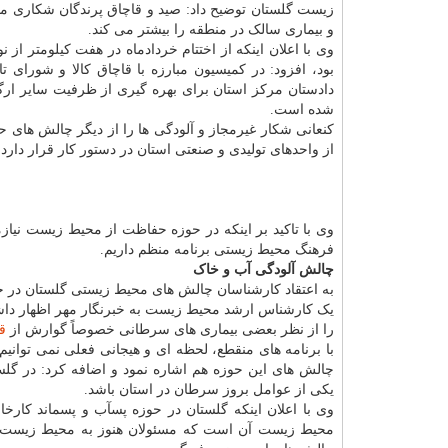
زیست گلستان توضیح داد: صید و قاچاق پرندگان شکاری موج
و بیماری سالک در منطقه را بیشتر می کند.
وی با اعلان اینکه از اختتام خردادماه در هفت کیلومتر از
بود، افزود: در کمیسیون مبارزه با قاچاق کالا و شورای
دادستان مرکز استان برای بهره گیری از ظرفیت سایر ارگا
شده است.
کنعانی شکار غیرمجاز و آلودگی ها را از دیگر چالش های
از واحدهای تولیدی و صنعتی استان در دستور کار قرار دارد 
وی با تاکید بر اینکه در حوزه حفاظت از محیط زیست نیا
فرهنگ محیط زیستی برنامه منظم داریم.
چالش آلودگی آب و خاک
به اعتقاد کارشناسان چالش های محیط زیستی گلستان در ح
یک کارشناس ارشد محیط زیست به خبرنگار مهر اظهار داش
را از نظر بعضی بیماری های سرطانی خصوصاً گوارش از
ق
با برنامه های منقطع، لحظه ای و هیجانی فعلی نمی توانی
چالش های این حوزه هم اشاره نمود و اضافه کرد: در گل
یکی از عوامل بروز سرطان در استان باشد.
وی با اعلان اینکه گلستان در حوزه پسآب و پسماند کارخ
محیط زیست آن است که مسئولان هنوز به محیط زیست نگاه