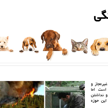
گی
یرمجاز و
است اما
و نداشتن
این حوزه