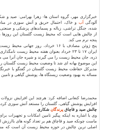
خبرگزاری مهر، گروه استان ها- زهرا بهرامی: صید و شکا
آلودگی
آب
و خاک، احتمال حریق و آتش سوزی در من
شده، جنگل تراشی، زباله و پسماندهای پزشکی و صنعتی 
از چالش هایی است که محیط زیست گلستان این روزها با
پنجه نرم می کند.
پنج ژوئن مصادف با ۱۶ خرداد، روز جهانی محی
ایران ۱۷ تا ۲۳ خرداد بعنوان هفته محیط زیست 
ذره، جان محیط زیست را می گیرند و شیره جان آنرا می مک
این موضوع بهانه ای شد تا وضعیت محیط زیست گلستان را ا
مدیرکل حفاظت محیط زیست گلستان در گفتگو با خبرنگار 
مساله به بهبود وضعیت زیستگاه ها، پوشش گیاهی و تامین 
محمدرضا کنعانی اضافه کرد: هرچند این افزایش نزولات 
افزایش پوشش گیاهی، گلستان را مستعد آتش سوزی کرده 
چالش صید و قاچاق
پرندگان
شکاری
وی با اشاره به اینکه پیگیر تامین امکانات و تجهیزات برا
ماست چونکه صید و قاچاق هم بر تعداد گونه های باارزش است
اصلی ترین چالش در حوزه محیط زیست آن است که مسئول