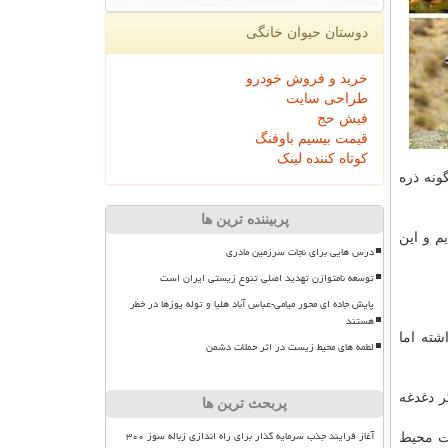
دوستان حیوان خانگی
خرید و فروش خودرو
طراحی سایت
فیش حج
قیمت بیسیم باوفنگ
کوتاه کننده لینک
گونه ذره
پربیننده ترین ها
م و این
درس هایی برای نجات سرزمین مادری
توسعه نامتوازن تهدید اصلی تنوع زیستی ایران است
پایش جاده ای محور میامی-عباس آباد هلیا و توله یوزها در خطر
هستند
شته اما
لطمه های محیط زیست در اثر حملات دشمن
ر دغدغه
پربحث ترین ها
آغاز فرایند جذب سرمایه گذار برای راه اندازی زباله سوز ۳۰۰
ت محیط