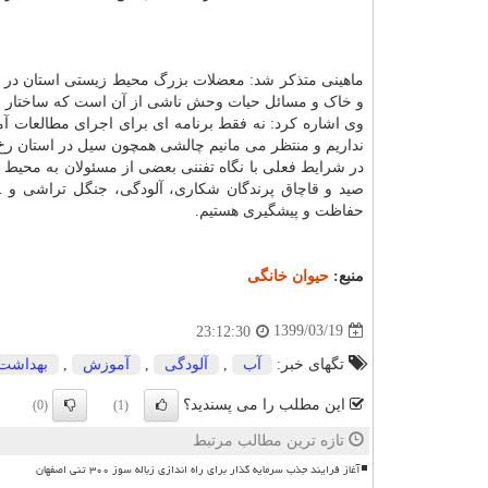
ماهینی متذکر شد: معضلات بزرگ محیط زیستی استان در جن
و خاک و مسائل حیات وحش ناشی از آن است که ساختار اد
وی اشاره کرد: نه فقط برنامه ای برای اجرای مطالعات آم
نداریم و منتظر می مانیم چالشی همچون سیل در استان رخ دهد
در شرایط فعلی با نگاه تفننی بعضی از مسئولان به محی
حفاظت و پیشگیری هستیم.
منبع:
حیوان خانگی
1399/03/19
23:12:30
تگهای خبر:
آب
,
آلودگی
,
آموزش
,
بهداشت
این مطلب را می پسندید؟
(0)
(1)
تازه ترین مطالب مرتبط
آغاز فرایند جذب سرمایه گذار برای راه اندازی زباله سوز ۳۰۰ تنی اصفهان