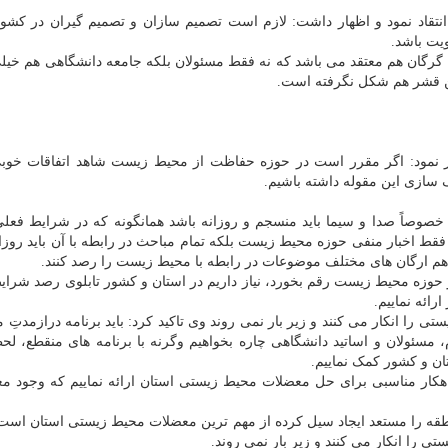
قاد نمود و اظهار داشت: لازم است تصمیم سازان و تصمیم گیران در کشور
یت باشد.
 گرگان هم معتقد می باشد که نه فقط مسئولان بلکه جامعه دانشگاهی هم خیل
ین قشر هم شکل نگرفته است.
ار نمود: اگر مقرر است در حوزه حفاظت از محیط زیست شاهد اتفاقات خوب
گ سازی این مقوله داشته باشیم.
ه خصوصاً صدا و سیما باید منسجم و روزانه باشد همانگونه که در شرایط فعلی
فقط اخبار منفی حوزه محیط زیست بلکه تمام مباحث در رابطه با آن باید روزان
ن هم ارگان های مختلف موضوعات در رابطه با محیط زیست را رصد کنند.
ر حوزه محیط زیست رقم بخورد، نیاز داریم در استان و کشور تابلوی رصد شرا
رائه نماییم.
 را انکار می کنند و زیر بار نمی روند وی تاکید کرد: باید برنامه درازمدتِ 
مسئولان و اساتید دانشگاهی چاره بخواهیم وگرنه با برنامه های منقطع، لح
ان و کشور کمک نماییم.
هکار مناسبی برای حل معضلات محیط زیستی استان ارائه نماییم که وجود م
قه را مستعد ایجاد سیل کرده از مهم ترین معضلات محیط زیستی استان است،
 را انکار می کنند و زیر بار نمی روند.