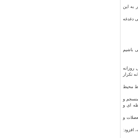
 به این
ی دغدغه
ی باشیم
 روزانه
ه تکرار
یط محیط
منسجم و
ظه ای و
عضلات و
 افزود: