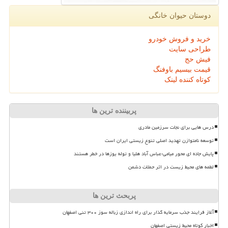
دوستان حیوان خانگی
خرید و فروش خودرو
طراحی سایت
فیش حج
قیمت بیسیم باوفنگ
کوتاه کننده لینک
پربیننده ترین ها
درس هایی برای نجات سرزمین مادری
توسعه نامتوازن تهدید اصلی تنوع زیستی ایران است
پایش جاده ای محور میامی-عباس آباد هلیا و توله یوزها در خطر هستند
لطمه های محیط زیست در اثر حملات دشمن
پربحث ترین ها
آغاز فرایند جذب سرمایه گذار برای راه اندازی زباله سوز ۳۰۰ تنی اصفهان
اخبار کوتاه محیط زیستی اصفهان