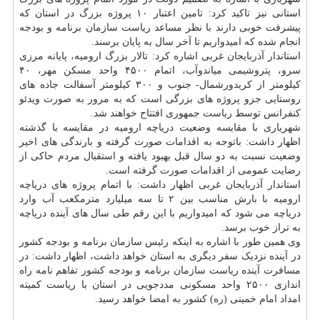
استانی نیز تاکید کرد: تامین اعتبار ۱۰ پروژه بزرگ در استان که
پیشرفت خوبی دارند با نظر مساعد ریاست سازمان برنامه و بودجه
انجام شده که امیدواریم تا آخر سال به پایان برسند.
استاندار آذربایجان غربی اشاره کرد: تالار بزرگ ارومیه، پایانه مرزی
سرو، پتروشیمی میاندوآب، اتمام ۴۵۰۰ واحد مسکن مهر، ۴۰
کیلومتر از کریدورشمال- جنوب و ۳۰۰ کیلومتر آسفالت جاده های
روستایی جزو پروژه های بزرگی است که به مرور به صورت ویدئو
کنفرانس توسط ریاست جمهوری افتتاح خواهند شد.
شهریاری با مقایسه وضعیت دریاچه ارومیه در مقایسه با گذشته
اظهار داشت: باتوجه به اقدامات صورت گرفته و بارندگی های اخیر
وضعیت نسبت به دو سال قبل بهبود یافته و استقبال مردم حاکی از
رضایت عمومی از اقدامات صورت گرفته است.
استاندار آذربایجان غربی اظهار داشت: با اتمام پروژه های دریاچه
ارومیه با بارش مناسب بین ۲ تا سه میلیارد مترمکعب آب وارد
دریاچه می شود که امیدواریم با این رقم طی سال های آینده دریاچه
به تراز خوب برسد.
وی همین طور با اشاره به اینکه رئیس سازمان برنامه و بودجه کشور
در آینده نزدیک سفر دیگری به استان خواهد داشت، اظهار داشت: در
مسافرت آینده ریاست سازمان برنامه و بودجه کشور تفاهم نامه راه
اندازی ۲۵۰۰ واحد مسکونی مددجویی در استان با ریاست کمیته
امداد امام خمینی (ره) کشور به امضا خواهد رسید.