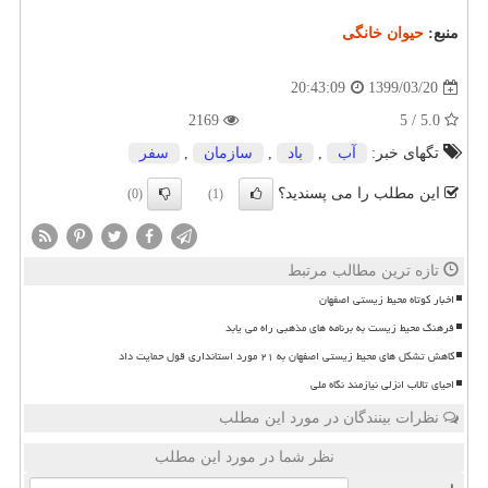
منبع:
حیوان خانگی
1399/03/20
20:43:09
2169
5.0 / 5
تگهای خبر:
آب
,
باد
,
سازمان
,
سفر
این مطلب را می پسندید؟
(0)
(1)
تازه ترین مطالب مرتبط
اخبار کوتاه محیط زیستی اصفهان
فرهنگ محیط زیست به برنامه های مذهبی راه می یابد
کاهش تشکل های محیط زیستی اصفهان به ۲۱ مورد استانداری قول حمایت داد
احیای تالاب انزلی نیازمند نگاه ملی
نظرات بینندگان در مورد این مطلب
نظر شما در مورد این مطلب