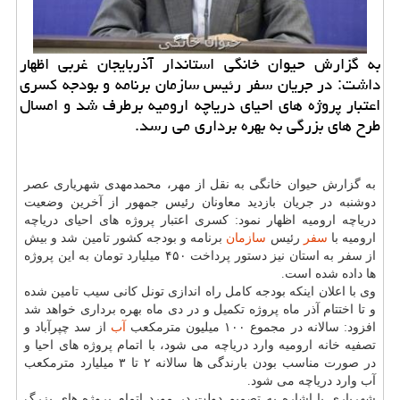
به گزارش حیوان خانگی استاندار آذربایجان غربی اظهار
داشت: در جریان سفر رئیس سازمان برنامه و بودجه كسری
اعتبار پروژه های احیای دریاچه ارومیه برطرف شد و امسال
طرح های بزرگی به بهره برداری می رسد.
به گزارش حیوان خانگی به نقل از مهر، محمدمهدی شهریاری عصر
دوشنبه در جریان بازدید معاونان رئیس جمهور از آخرین وضعیت
دریاچه ارومیه اظهار نمود: کسری اعتبار پروژه های احیای دریاچه
ارومیه با
سفر
رئیس
سازمان
برنامه و بودجه کشور تامین شد و بیش
از سفر به استان نیز دستور پرداخت ۴۵۰ میلیارد تومان به این پروژه
ها داده شده است.
وی با اعلان اینکه بودجه کامل راه اندازی تونل کانی سیب تامین شده
و تا اختتام آذر ماه پروژه تکمیل و در دی ماه بهره برداری خواهد شد
افزود: سالانه در مجموع ۱۰۰ میلیون مترمکعب
آب
از سد چپرآباد و
تصفیه خانه ارومیه وارد دریاچه می شود، با اتمام پروژه های احیا و
در صورت مناسب بودن بارندگی ها سالانه ۲ تا ۳ میلیارد مترمکعب
آب وارد دریاچه می شود.
شهریاری با اشاره به تصمیم دولت در مورد اتمام پروژه های بزرگ