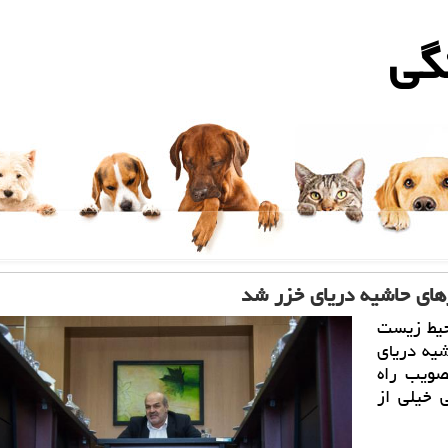
گی
های حاشیه دریای خزر شد
حیط زیست
یه دریای
صویب راه
 خیلی از