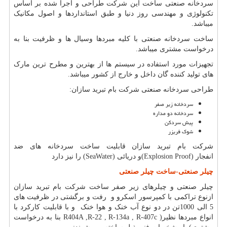
سردخانه صنعتی ساخت این شرکت طراحی و اجرا شده بر اساس
تکنولوژی و مهندسی روز دنیا و طبق استانداردها و اصول مکانیک
میباشد.
ساخت سردخانه صنعتی با کلیه مبردها وسیال ها و ظرفیت بنا به
درخواست مشتری میباشد.
تجهیزات مورد استفاده در سیستم ها از بهترین و مطرح ترین مارک
های تولید کننده گان داخل و خارج از کشور میباشد.
طراحی سردخانه صنعتی شرکت بام تبرید سازان
:
سردخانه زیر صفر
سردخانه دو مداره
پیش سردکن
شوک فریزر
شرکت بام تبرید سازان قابلیت ساخت سردخانه های ضد
انفجار
(Explosion Proof)
و دریائی
(SeaWater)
را نیز دارد
چیلر صنعتی-ساخت چیلر صنعتی
چیلر صنعتی و چیلرهای زیر صفر ساخت شرکت بام تبرید سازان
ازنوع تراکمی با کمپرسور اسکرو و رفت و برگشتی در ظرفیت های
5 الی 1000تن در دو نوع آب خنک و هوا خنک و با قابلیت کارکرد با
انواع مبردها نظیر
R404A ,R-22 , R-134a , R-407c )
بنا به درخواست