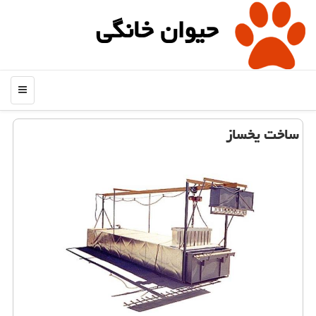
حیوان خانگی
منو
ساخت یخساز