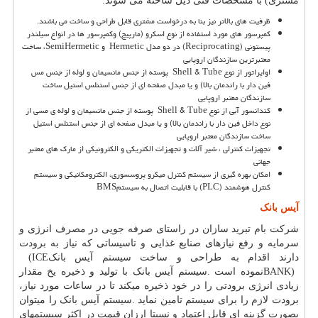
مشتری) با مشخصات فنی ذیل ساخته می شوند:
ظرفیت های بالاتر نیز بنا به درخواست مشتری قابل طراحی و ساخت می باشند.
کمپرسور های مورد استفاده از نوع اسکرو (مارپیچ) وکمپرسور ها در انواع سیلندر
پیستونی
(Reciprocating)
در دو مدل
Hermetic
و
SemiHermetic
، ساخت
معتبرترین سازندگان اروپایی
اواپراتور از نوع
Shell & Tube
پوسته از جنس مانسیمان و لوله از جنس مس
فین دار با راندمان بالا) و یا مبدل صفحه ای از جنس استنلس استیل ساخت
سازندگان معتبر اروپایی
کندانسور آبی از نوع
Shell & Tube
پوسته از جنس مانسیمان و لوله ی مسی از
نوع داخل فین دار با راندمان بالا) و یا مبدل صفحه ای از جنس استنلس استیل
ساخت سازندگان معتبر اروپایی
تجهیزات کنترلی ، شیر آلات و تجهیزات الکتریکی و الکترونیکی از مارک های معتبر
جهانی
امکان بهره گیری از سیستم کنترل میکرو پروسسوری، الکترومکانیکی و سیستم
کنترل هوشمند
(PLC)
با قابلیت اتصال به سیستم
BMS
آیس بانک
شرکت بام تبرید سازان در راستای صرفه جویی در مصرف انرژی و
سرمایه و رفع نیازهای صنایع غذایی و تاسیساتی که نیاز به برودت
دارند اقدام به طراحی و ساخت سیستم آیس بانک
(ICE
BANK)
نموده است
.
سیستم آیس بانک با تولید و ذخیره یخ مقدار
زیادی انرژی برودتی را در خود ذخیره میکند تا در ساعات مورد نیاز،
برودت لازم را برای سیستم تامین نماید
.
سیستم آیس بانک را میتوان
بصورت گزینه ای قابل اعتماد و نسبتا ارزان قیمت در اکثر سیستمهای