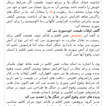
انباشته خشک جنگل ها و مراتع شوند. طبیعت اگر شرایط نرمال
خویش را داشته باشد پوشش آن به تدریج خشک می شود و خود می
تواند موارد مختلف دما، رطوبت و
باد
را متعادل کند. ما در جنگل های
زاگرس شاهد افزایش بارش ها و به تبع آن انباشت پوشش گیاهی
بودیم بنابراین شکست افزایشی ناگهانی دما اکوسیستم را برای آتش
سوزی مستعد کرد.
گاهی اوقات طبیعت خودسوزی می کند
به گفته این
متخصص
تغییر اقلیم و بلایای جوی، طبیعت گاهی برای
رسیدن به تعادل مبادرت به خودسوزی می کند که این نوع از آتش
سوزی می تواند به پایداری جنگل کمک نماید اما فراموش نکنیم که
این نوع از آتش سوزی ها طبیعی است و پدیده تغییر اقلیم یا انسان
سبب وقوع آنها نمی گردد.
وی با اشاره به اینکه تبعات تغییر اقلیم در همه نقاط جهان یکسان
نیست و برای مثال در اروپا افزایش سطح پوشش گیاهی سبب وقوع
پدیده بهمن در زمستان ها می شود، اظهارکرد: گاهی اوقات ما در کنار
تغییر پارامترهای اقلیمی، دخالت های انسانی در طبیعت را هم داریم
که شرایط وقوع آتش سوزی را تشدید می کند. هم اکنون مدل هایی
که برای پیشبینی وقوع آتش در جنگل ها طراحی می شوند بر مبنای
پارامترهای تغییرات اقلیمی و عوامل انسانی هستند.
پدیده های حدی وقوع آتش در جنگل ها را تشدید می کند
مدیر گروه پژوهشی تغییر اقلیم و بلایای جوی مرکز اقلیم شناسی