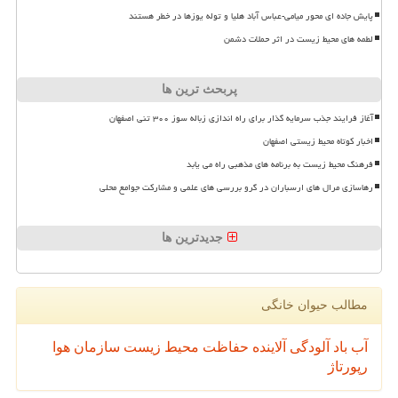
پایش جاده ای محور میامی-عباس آباد هلیا و توله یوزها در خطر هستند
لطمه های محیط زیست در اثر حملات دشمن
پربحث ترین ها
آغاز فرایند جذب سرمایه گذار برای راه اندازی زباله سوز ۳۰۰ تنی اصفهان
اخبار کوتاه محیط زیستی اصفهان
فرهنگ محیط زیست به برنامه های مذهبی راه می یابد
رهاسازی مرال های ارسباران در گرو بررسی های علمی و مشارکت جوامع محلی
جدیدترین ها
مطالب حیوان خانگی
آب
باد
آلودگی
آلاینده
حفاظت محیط زیست
سازمان
هوا
رپورتاژ