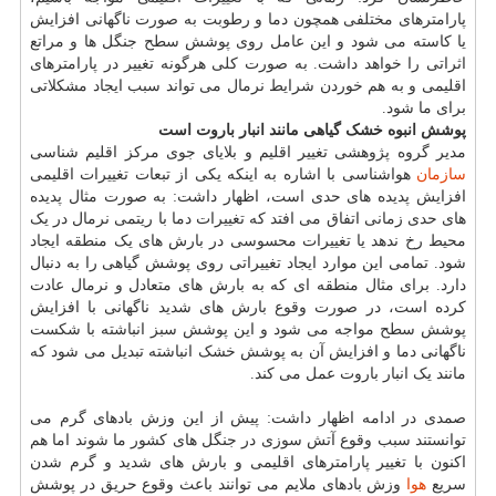
پارامترهای مختلفی همچون دما و رطوبت به صورت ناگهانی افزایش
یا کاسته می شود و این عامل روی پوشش سطح جنگل ها و مراتع
اثراتی را خواهد داشت. به صورت کلی هرگونه تغییر در پارامترهای
اقلیمی و به هم خوردن شرایط نرمال می تواند سبب ایجاد مشکلاتی
برای ما شود.
پوشش انبوه خشک گیاهی مانند انبار باروت است
مدیر گروه پژوهشی تغییر اقلیم و بلایای جوی مرکز اقلیم شناسی
سازمان
هواشناسی با اشاره به اینکه یکی از تبعات تغییرات اقلیمی
افزایش پدیده های حدی است، اظهار داشت: به صورت مثال پدیده
های حدی زمانی اتفاق می افتد که تغییرات دما با ریتمی نرمال در یک
محیط رخ ندهد یا تغییرات محسوسی در بارش های یک منطقه ایجاد
شود. تمامی این موارد ایجاد تغییراتی روی پوشش گیاهی را به دنبال
دارد. برای مثال منطقه ای که به بارش های متعادل و نرمال عادت
کرده است، در صورت وقوع بارش های شدید ناگهانی با افزایش
پوشش سطح مواجه می شود و این پوشش سبز انباشته با شکست
ناگهانی دما و افزایش آن به پوشش خشک انباشته تبدیل می شود که
مانند یک انبار باروت عمل می کند.
صمدی در ادامه اظهار داشت: پیش از این وزش بادهای گرم می
توانستند سبب وقوع آتش سوزی در جنگل های کشور ما شوند اما هم
اکنون با تغییر پارامترهای اقلیمی و بارش های شدید و گرم شدن
سریع
هوا
وزش بادهای ملایم می توانند باعث وقوع حریق در پوشش