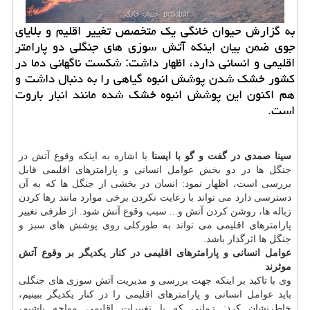
به گزارش حیوان خانگی یك متخصص تغییر اقلیم و بلایای
جوی ضمن بیان اینكه آتش سوزی های جنگلی دو پارامتر
اقلیمی و انسانی دارد، اظهار داشت: شكست ناگهانی دما در
كشور خشك شدن پوشش انبوه گیاهی را به دنبال داشت و
هم اكنون این پوشش انبوه خشك شده مانند انبار باروت
است.
سینا صمدی در گفت و گو با ایسنا
با اشاره به اینکه وقوع آتش در
جنگل ها در دو بخش عوامل انسانی و پارامترهای اقلیمی قابل
بررسی است، اظهار نمود: انسان در بخشی از جنگل ها که به آن
دسترسی دارد می تواند با رعایت نکردن برخی موارد مانند رها کردن
زباله ها، روشن کردن آتش و... سبب وقوع آتش شود. از طرفی تغییر
پارامترهای اقلیمی می تواند به طورکلی روی پوشش های سبز و
جنگل ها اثرگذار باشد.
عوامل انسانی و پارامترهای اقلیمی در کنار یکدیگر بر وقوع آتش
موثرند
وی با تاکید بر اینکه جهت بررسی و مدیریت آتش سوزی های جنگلی
باید عوامل انسانی و پارامترهای اقلیمی را در کنار یکدیگر ببینیم،
خاطرنشان کرد: زمانی که با تغییرات اقلیمی مواجه باشیم،