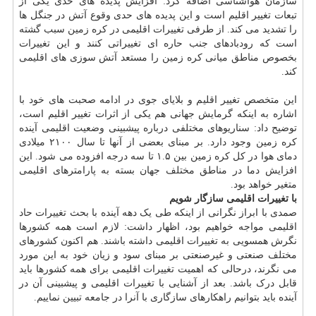
سازمان هواشناسی اضافه کرد: افزایش پدیده های حدی یکی از
تبعات تغییر اقلیم است و این پدیده های حدی وقوع آتش در جنگل ها
را تشدید می کند. از طرفی تغییرات اقلیمی در کره زمین سبب گشته
است که رودبادهای جنب حاره ای تغییراتی کنند و این تغییرات
بخصوص مناطق میانی کره زمین را مستعد آتش سوزی های اقلیمی
کند.
این متخصص تغییر اقلیم و بلایای جوی در ادامه صحبت های خود با
اشاره به اینکه گرمایش جهانی هم یکی از اثرات تغییر اقلیم است،
توضیح داد: سناریوهای مختلفی درباره پیشبینی وضعیت اقلیمی آینده
کره زمین وجود دارد. بر مبنای بعضی از آنها تا سال ۲۱۰۰ میلادی
دمای هوا در کل کره زمین بین ۱.۵ تا سه درجه افزوده می شود. این
افزایش دما در مناطق مختلف جهان بسته به پارامترهای اقلیمی
متغیر خواهد بود.
با تغییرات اقلیمی سازگار شویم
صمدی با ابراز نگرانی از اینکه طی یک دهه آینده با بحث تغییرات حاد
اقلیمی مواجه خواهیم بود، اظهار داشت: لازم است همه کشورها
نگرش همسویی به تغییرات اقلیمی داشته باشند. هم اکنون کشورهای
مختلف صنعتی و غیرصنعتی بر مبنای سود و زیان خود به این مورد
می نگرند، درحالی که اهمیت تغییرات اقلیمی برای همه کشورها باید
قابل درک باشد. بعد از آشنایی با تغییرات اقلیمی و پیشبینی آن در
آینده باید بتوانیم راهکارهای سازگاری با آنرا در جامعه تبیین نماییم.