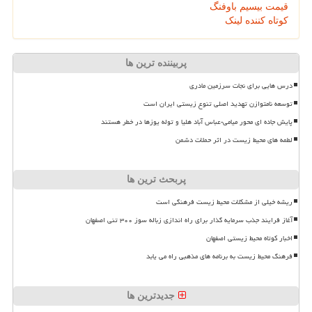
قیمت بیسیم باوفنگ
کوتاه کننده لینک
پربیننده ترین ها
درس هایی برای نجات سرزمین مادری
توسعه نامتوازن تهدید اصلی تنوع زیستی ایران است
پایش جاده ای محور میامی-عباس آباد هلیا و توله یوزها در خطر هستند
لطمه های محیط زیست در اثر حملات دشمن
پربحث ترین ها
ریشه خیلی از مشکلات محیط زیست فرهنگی است
آغاز فرایند جذب سرمایه گذار برای راه اندازی زباله سوز ۳۰۰ تنی اصفهان
اخبار کوتاه محیط زیستی اصفهان
فرهنگ محیط زیست به برنامه های مذهبی راه می یابد
جدیدترین ها