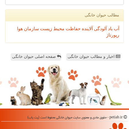
مطالب حیوان خانگی
آب
باد
آلودگی
آلاینده
حفاظت محیط زیست
سازمان
هوا
رپورتاژ
اخبار و مطالب حیوان خانگی
صفحه اصلی حیوان خانگی
petiab.ir - حقوق مادی و معنوی سایت حیوان خانگی محفوظ است (پت یاب)