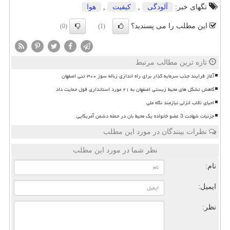
تگهای خبر:
آلودگی
,
كیفیت
,
هوا
این مطلب را می پسندید؟
(0)
(1)
تازه ترین مطالب مرتبط
آغاز فرایند جذب سرمایه گذار برای راه اندازی زباله سوز ۳۰۰ تنی اصفهان
کاهش تشکل های محیط زیستی اصفهان به ۲۱ مورد استانداری قول حمایت داد
احیای تالاب انزلی نیازمند نگاه ملی
جزئیات شهادت 3 عضو خانواده یک محیط بان در حمله دشمن آمریکایی
نظرات بینندگان در مورد این مطلب
نظر شما در مورد این مطلب
نام:
ایمیل:
نظر: