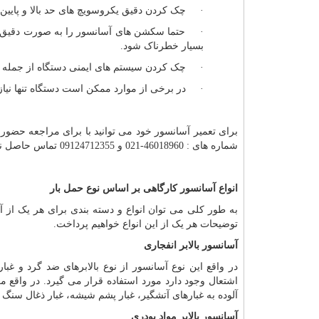
· چک کردن دقیق یکروسویچ های حد بالا و پایین 
· حتما سکشن های آسانسور را به صورت دقیق چک
بسیار خطرناک شود.
· چک کردن سیستم های ایمنی دستگاه از جمله پا
· در برخی از موارد ممکن است دستگاه تنها نیاز
شماره های : 46018960-021 و 09124712355 تماس حاصل نمایید و یا در وب سایت به صورت آنلاین درخواست خود را ثبت نمایید.
انواع آسانسور کارگاهی بر اساس نوع حمل بار
به طور کلی می توان انواع و دسته بندی برای هر یک از آ
توضیحات هر یک از این انواع خواهیم پرداخت.
آسانسور بالابر انفجاری
در واقع این نوع آسانسور از نوع بالابرهای ضد گرد و غب
اشتعال وجود دارد مورد استفاده قرار می گیرد. در واقع م
آلوده به غبارهای آتشگیر، غبار پشم شیشه، غبار ذغال سنگ مع
آسانسور بالابر مواد پودری