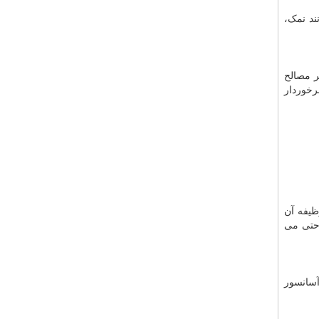
ند نمک،
بستگی خواهد داشت. با توجه به نوع کارکرد استفاده شما می توان آن را به دو نوع 1.بالابر مصالح
برخوردار
ظیفه آن
احتی می
آسانسور