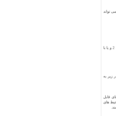
ی تواند
برای تعمیر آسانسور خود می توانید با برای مراجعه حضوری به آدرس : تهران، خیابان شریعتی، خیابان یزدانیان کوی فریبرز پلاک 12 واحد 2 و یا با
 زیر به
ای قابل
حیط های
ند.