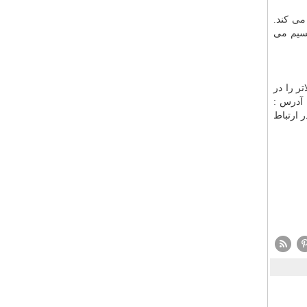
می کند.
قسیم می
ود. این نوع آسانسورها قابلیت کار تا ارتفاع 200 متر و بالاتر را در
 آدرس :
حد 2 و همچنین تماس با شماره های : 46018960-021 و 09124712355 با ما در ارتباط