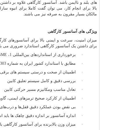
های بلند و ناایمن باشد. آسانسور کارگاهی علاوه بر داشتن 
بالا برای انجام کار، می توان گفت کاملا برای انبوه ساز
مالکان بسیار مقرون به صرفه نیز می باشند.
ویژگی های آسانسور کارگاهی
میزان امنیت، سرعت و ایمنی بالا برای آسانسورهای کارگ
برای داشتن یک آسانسور کارگاهی استاندارد ضروری می با
· برخورداری از استانداردهای بین‌المللی 1،
SME
· مطابق با استاندارد کشور ایران به شماره 6303-1 باشد.
· اطمینان از صحت و درستی سیستم های برقی، م
· بررسی دقیق و کامل سیستم تعلیق کابین
· تعادل مناسب ومکانیزم مسیر حرکتی کابین
· اطمینان از کارکرد صحیح ترمزهای ایمنی، گاور
· بی نقض بودن عملکرد دقیق قفل‌ها و درب‌های 
· اندازه آسانسور بر اندازه دقیق چاهک ها باید اس
· میزان وزن بالابرنده برای آسانسور کارگاهی باید از وزن های 500 کیلوگرم 