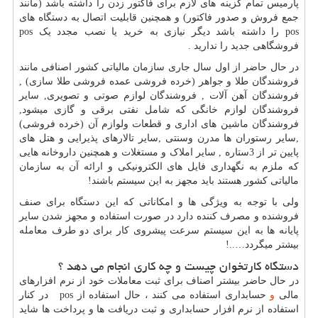
پارمیس تمام گزینه های لازم برای فاکتور زدن را داشته باشد (مانند
جمع فروش و صدور فاکتور) و همچنین قابلیت اتصال به دستگاه های
pos
را داشته باشد دیگر نیازی به خرید یا نصب مجدد یک
pos
فروشگاهی جدید را ندارید .
در حال حاضر از اول سال جاری سازمان مالیاتی کشور اصنافی مانند
فروشندگان طلا و جواهر (خرده فروشی عمده فروشی طلا سازی) ,
فروشندگان آهن آلات , فروشندگان لوازم صوتی و تصویری, سایر
فروشندگان لوازم خانگی که شامل نفتی برقی و گازی میشود,
فروشندگان ماشین های اداری و قطعات ولوازم آن (خرده فروشی)
,سایر رستوران ها مدرن وسنتی ,سایر تالارهای پذیرایی و هتل های
پایین تر از 3ستاره , سایر املاک و مستغلات و همچنین داروخانه هایی
که ملزم به نگهداری فایل های الکترونیکی و ارائه آن به سازمان
مالیاتی کشور هستند باید مجهز به این سیستم باشند!
ولی با توجه به ویژگی ها و امکاناتی که این دستگاه برای صنف
فروشنده و مصرف کننده دارد در صورت استفاده و مجهز شدن سایر
پایانه ها به این سیستم سرعت پیشروی کار برای دو طرف معامله
بیشتر میگردد…..!
دستگاه کارتخوان چیست و چه کاری انجام می دهد ؟
در حال حاضر بیشتر اصناف برای ثبت معاملات خود از نرم افزارهای
مالی
و
حسابداری استفاده می کنند ، حال استفاده از
pos
در کنار
استفاده از نرم افزار حسابداری و ثبت دریافت ها و پرداخت ها شاید