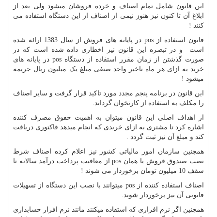
این قانون شامل تمام اصناف و خرده فروشان میشود ولی بعد از
ابلاغ آن تا کنون نیز هنوز نیمی از اصناف از این دستگاه استفاده می
کنند !
قانون استفاده از
pos
در پایانه های فروش از سال 1383 ارائه شده
است و در تبصره این قانون نیز اخطاری داده شده است که در
صورت گذشتن از زمان مقرر استفاده از دستگاه
pos
در پایانه های
خرید به ازای هر ماه تاخیر واحد صنفی مبلغ یک میلیون ریال جریمه
میشود !
این قانون در برنامه پنجم مجدد مورد تاکید قرار گرفت و سایر اصناف
را مکلف به استفاده از کارتخوان گرداند.
از اهداف اصلی این قانون میتوان به اهمیت حقوق مصرف کننده
اشاره کرد تا مشتری به ازای خریدی که انجام میدهد قاکتوری دریافت
کند و مبلغ آن نیز ثبت گردد .
همچنین سازمان امور مالیاتی کشور نیز اعلام کرده اصناف شرط
نصب صندوق فروش یا همان
pos
از معافیت پرداخت درآمد سالانه تا
سقف 10 میلیون تومان برخوردار می شوند !
اصناف استفاده کننده از
pos
میتوانند با نصب این دستگاه از تسهیلات
قانونی آن نیز برخوردار شوند.
همچنین اگر نرم افزاری که استفاده میکنند مانند نرم افزار حسابداری