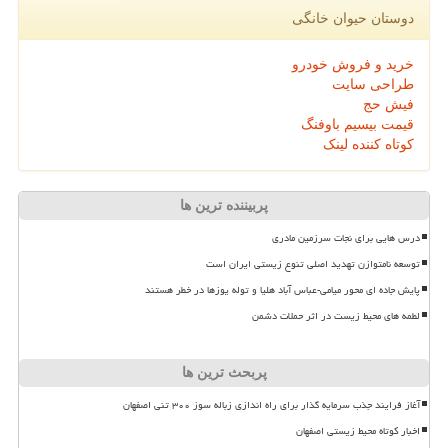
دوستان حیوان خانگی
خرید و فروش خودرو
طراحی سایت
فیش حج
قیمت بیسیم باوفنگ
کوتاه کننده لینک
پربیننده ترین ها
درس هایی برای نجات سرزمین مادری
توسعه نامتوازن تهدید اصلی تنوع زیستی ایران است
پایش جاده ای محور میامی-عباس آباد هلیا و توله یوزها در خطر هستند
لطمه های محیط زیست در اثر حملات دشمن
پربحث ترین ها
آغاز فرایند جذب سرمایه گذار برای راه اندازی زباله سوز ۳۰۰ تنی اصفهان
اخبار کوتاه محیط زیستی اصفهان