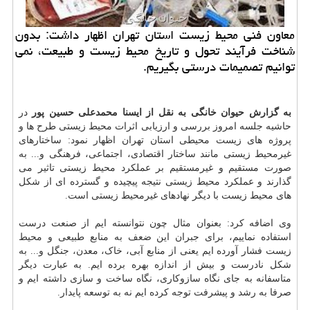
معاون فنی محیط زیست استان تهران اظهار داشت: بدون
شناخت فرآیند تحول و تاریخ محیط زیست و طبیعت، نمی
توانیم تصمیمات درستی بگیریم.
به گزارش حیوان خانگی به نقل از ایسنا محمدعلی حسین پور
در
حاشیه جلسه امروز بررسی و ارزیابی اثرات محیط زیستی طرح ها و
پروژه های زیست محیطی استان تهران اظهار نمود: ساختارهای
غیرمحیط زیستی مانند ساختار اقتصادی، اجتماعی، فرهنگی و... به
صورت مستقیم و غیرمستقیم بر عملکرد محیط زیستی تاثیر می
گذارند و عملکرد محیط زیستی نتیجه پیچیده و گسترده ای از شکل
های محیط زیست با دیگر نهادهای غیرمحیط زیستی است.
وی اضافه کرد: بعنوان مثال چون نتوانسته ایم از صنعت درست
استفاده نماییم، برای جبران این ضعف به منابع طبیعی و محیط
زیست فشار آورده ایم یعنی از منابع آبی، خاک، معدن، جنگل و... به
شکل نادرست و بیش از اندازه بهره برده ایم. به عبارت دیگر
متاسفانه به جای نگاه سازوکاری، نگاه ساخت و سازی داشته ایم و
صرفا به رشد و پیشرفت توجه کرده ایم نه به توسعه پایدار.