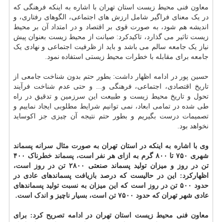
معاون فنی محیط زیست استان تهران با اشاره به اینکه فرهنگی که
در یک معنای فراگیر شامل ارزش های اجتماعی، الگوهای رفتاری، و
اندیشه هم شود، به صورت قوی بر اقتصاد و در امتداد آن بر محیط
زیست تاثیر می گذارد، تاکیدکرد: صیانت از محیط زیست بعنوان پیش
نیاز یک جامعه سالم می باشد و باید از ظرفیت اجتماعی و نهادی یک
جامعه برای مقابله با خطرات محیط زیستی استفاده نمود.
حسین پور در ادامه اظهار داشت: بطور حتم بدون شناخت جامعی از
تاریخ اقتصادی، اجتماعی، فرهنگی و... و حتی عدم شناخت فرآیند
تحول و تاریخ محیط زیست و طبیعت این سرزمین و تدقیق در راه
طی شده در تمامی ابعاد، نمی توانیم شرایط مطلوبی ایجاد نماییم و
تصمیمات درست بگیریم و بطور حتم نتیجه آن چیزی جز اکوساید
نخواهد بود.
وی با اشاره به اینکه در استان تهران به صورت مثال سرانه پسماند
شهری ۷۵۰ تا ۸۰۰ گرم به ازای هر نفر است، پسماند خطرناک ۴۰۰
تن در روز و میزان تولید پسماند صنعتی ۲۸۰۰ تن در روز است،
اظهارکرد: این در حالیست که درصد بازیافت پسماندهای عادی در
حدود ۵۰۰ تن در روز است که این میزان به نسبت تولید پسماندهای
عادی شهر تهران که حدود ۷۵۰۰ تن است، بسیار ناچیز و اندک است.
معاون فنی محیط زیست استان تهران در ادامه تصریح کرد: برای