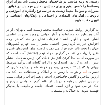
رسیدن به رتبه مناسب در شاخصهای محیط زیستی باید میزان انواع
پسماندها را کاهش دهیم و برای دستیابی به این مهم باید در قوانین،
مقررات و ضوابط محیط زیست به هر سه نوع راهکارهای آموزشی و
ترویجی، راهکارهای اقتصادی و اجتماعی و راهکارهای انضباطی و
تنبیهی دقت نماییم.
به گزارش روابط عمومی حفاظت محیط زیست استان تهران، او در
آخر همینطور به مطالعات و آمار جهانی درمورد تغییرات اقلیمی
اشاره نمود و اظهار داشت: تحقیقات نشان می دهد که هر درجه
افزایش حرارت کره زمین، اقتصاد بیشتر از سه چهارم کشورهای
جهان را تحت تاثیر خود قرار می دهد و فاصله میان کشورهای غنی و
فقیر را زیاد می کند. در گزارش مجله نیچر (Nature) آمده است که
در صورت ادامه پیدا کردن افزایش دمای کره زمین به دلیل انتشار
بیش از اندازه گاز دی اکسیدکربن و اثرات گلخانه ای، درآمد متوسط
جهانی با کاهش ۲۳ درصدی روبه رو خواهد شد و درنتیجه کاری که
تغییرات
آب
و هوایی با زمین ها و املاک و مستغلات می کند بی
ارزش ساختن و کاهش حاصلخیزی است و تغییرات آب و هوایی سبب
جابجایی عظیم سرمایه و ارزش، از نقاط گرم به نواحی سردتر و
خنک تر می شود و لازم است اقتصاد، جامعه و طبیعت با یکدیگر
فهمیده شوند، نه جداگانه و مستقل.