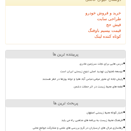
خرید و فروش خودرو
طراحی سایت
فیش حج
قیمت بیسیم باوفنگ
کوتاه کننده لینک
پربیننده ترین ها
درس هایی برای نجات سرزمین مادری
توسعه نامتوازن تهدید اصلی تنوع زیستی ایران است
پایش جاده ای محور میامی-عباس آباد هلیا و توله یوزها در خطر هستند
لطمه های محیط زیست در اثر حملات دشمن
پربحث ترین ها
اخبار کوتاه محیط زیستی اصفهان
فرهنگ محیط زیست به برنامه های مذهبی راه می یابد
رهاسازی مرال های ارسباران در گرو بررسی های علمی و مشارکت جوامع محلی