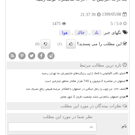
1399/05/08
21:37:39
1475
5.0 / 5
تگهای خبر:
باد
,
خاك
,
هوا
این مطلب را می پسندید؟
(0)
(1)
تازه ترین مطالب مرتبط
احیای تالاب گاوخونی با کمک ژاپن ریزگردهای جازموریان به تهران رسید
اصفهان در محاصره 2 میلیون و 740 هزار هکتار مناطق غبارخیز است
کشف ۱۳۲ تن چوب و زغال جنگلی در اصفهان ۴۸هکتار عرصه طبیعی رفع تصرف شد
هوای اصفهان سالم می باشد وضعیت قرمز 2 شهر مجاور
نظرات بینندگان در مورد این مطلب
نظر شما در مورد این مطلب
نام: