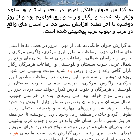
به گزارش حیوان خانگی امروز در بعضی استان ها شاهد
وزش باد شدید و رگبار و رعد و برق خواهیم بود و از روز
دوشنبه تا آخر هفته افزایش نسبی دما در استان های واقع
در غرب و جنوب غرب پیشبینی شده است.
به گزارش حیوان خانگی به نقل از مهر، امروز در بعضی نقاط استان
های ساحلی خزر، ارتفاعات مناطق البرز مرکزی، زاگرس مرکزی و
جنوبی و خراسان شمالی، ارتفاعات برخی نقاط استان های واقع در
شمال غرب، جنوب سیستان و بلوچستان و ارتفاعات هرمزگان رگبار
باران گاهی رعد و برق و وزش
باد
شدید موقت پیشبینی می شود.
روزهای دوشنبه و سه شنبه این وضعیت در ارتفاعات مناطق البرز
مرکزی، زاگرس مرکزی، خراسان شمالی، جنوب سیستان و
بلوچستان، هرمزگان و جنوب فارس تکرار خواهد شد. دریای خزر در
این زمان مواج خواهد بود. طی روزهای آینده در خراسان جنوبی،
شمال سیستان و بلوچستان بخصوص مناطق زابل با وزش باد شدید
مواجه خواهد شد و روزهای چهارشنبه و پنجشنبه احتمال رخداد
طوفان گرد و خاک در منطقه زابل وجود دارد. از دوشنبه تا آخر هفته
افزایش نسبی دما در استان های واقع در غرب و جنوب غرب پیشبینی
شده و دریای عمان هم در روز دوشنبه مواج خواهد بود. هوای امروز و
فردای پایتخت ابری و نیمه ابری گزارش شده است اما دمای
هوا
با
یک درجه افزایش به ۴۰ درجه سانتیگراد خواهد رسید.