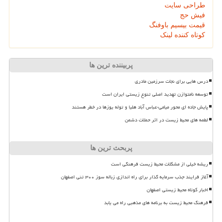
طراحی سایت
فیش حج
قیمت بیسیم باوفنگ
کوتاه کننده لینک
پربیننده ترین ها
درس هایی برای نجات سرزمین مادری
توسعه نامتوازن تهدید اصلی تنوع زیستی ایران است
پایش جاده ای محور میامی-عباس آباد هلیا و توله یوزها در خطر هستند
لطمه های محیط زیست در اثر حملات دشمن
پربحث ترین ها
ریشه خیلی از مشکلات محیط زیست فرهنگی است
آغاز فرایند جذب سرمایه گذار برای راه اندازی زباله سوز ۳۰۰ تنی اصفهان
اخبار کوتاه محیط زیستی اصفهان
فرهنگ محیط زیست به برنامه های مذهبی راه می یابد