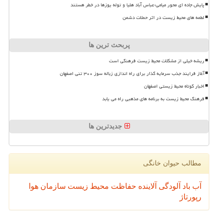
پایش جاده ای محور میامی-عباس آباد هلیا و توله یوزها در خطر هستند
لطمه های محیط زیست در اثر حملات دشمن
پربحث ترین ها
ریشه خیلی از مشکلات محیط زیست فرهنگی است
آغاز فرایند جذب سرمایه گذار برای راه اندازی زباله سوز ۳۰۰ تنی اصفهان
اخبار کوتاه محیط زیستی اصفهان
فرهنگ محیط زیست به برنامه های مذهبی راه می یابد
جدیدترین ها
مطالب حیوان خانگی
آب
باد
آلودگی
آلاینده
حفاظت محیط زیست
سازمان
هوا
رپورتاژ