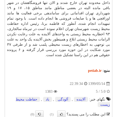
داخل محدوده تهران خارج شدند و الان تنها فروشگاهشان در شهر
باقی مانده البته در بعضی مناطق مانند مناطق ۱۵، ۱۷ و ۱۹
شهرداری تهران اقداماتی برای ساماندهی برخی فعالیت ها مانند
اوراقچی ها و یا ضایعات فروشی ها انجام داده است. با وجود تمام
تمهیدات انجام شده، آنطور که فاطمه برنا، رئیس اداره حفاظت
محیط زیست شهرستان تهران اعلام نموده است در تیرماه سالجاری،
۹۳ اخطاریه محیط زیستی به واحدهای آلاینده به علت رعایت نکردن
الزامات محیط زیستی ابلاغ و همینطور بخش آلاینده یک واحد به علت
بی توجهی به اخطارهای زیست محیطی پلمب شد و از طرفی ۳۷
مورد شکایت در این حوزه مورد بررسی قرار گرفته و ۶ پرونده
حقوقی هم در این راستا تشکیل شده است.
منبع:
petiab.ir
1399/05/14
22:39:34
1383
5.0 / 5
تگهای خبر:
آلاینده
,
آلودگی
,
باد
,
حفاظت محیط
زیست
این مطلب را می پسندید؟
(0)
(1)