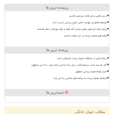
پربیننده ترین ها
درس هایی برای نجات سرزمین مادری
توسعه نامتوازن تهدید اصلی تنوع زیستی ایران است
پایش جاده ای محور میامی-عباس آباد هلیا و توله یوزها در خطر هستند
لطمه های محیط زیست در اثر حملات دشمن
پربحث ترین ها
ریشه خیلی از مشکلات محیط زیست فرهنگی است
آغاز فرایند جذب سرمایه گذار برای راه اندازی زباله سوز ۳۰۰ تنی اصفهان
اخبار کوتاه محیط زیستی اصفهان
فرهنگ محیط زیست به برنامه های مذهبی راه می یابد
جدیدترین ها
مطالب حیوان خانگی