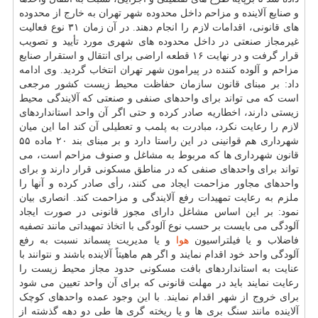
و صنایع آلاینده و مزاحم داخل محدوده شهر تهران به خارج از محدوده
های قانونی، اقدامات لازم را انجام دهند. در آن زمان ۳۱ نوع فعالیت
غیرمجاز صنعتی در داخل محدوده های شهری مورد تأیید و تصویب
قرار گرفت و در نهایت ۱۶ قطعه اراضی برای انتقال و استقرار صنایع
مزاحم و آلوده کننده در پیرامون شهر تهران انتخاب گردید. وی ادامه
داد: بر مبنای قانون سازمان حفاظت محیط زیست کشور مرجعی
است که می تواند برای واحدهای صنفی و صنعتی که آلایندگی محیط
زیستی دارند، اخطاریه صادر کرده و حتی اگر آن واحد استانداردهای
لازم را رعایت نکرد، مبادرت به پلمب و تعطیلی آن کند اما این میان
شهرداری هم قوانینی در این راستا دارد و بر مبنای بند ۲۰ ماده ۵۵
قانون شهرداری ها که مربوط به مشاغل و صنوف مزاحم است، می
تواند برای واحدهای صنفی که در مناطق مسکونی قرار دارند و برای
واحدهای مجاور مزاحمت ایجاد می کنند، رأی صادر کرده و آنها را
ملزم به رعایت تمهیدات رفع آلایندگی و مزاحمت کند. انصاری بیان
نمود: بر این اساس مشاغل دارای مجوز قانونی در صورت ایجاد
آلودگی می بایست بر حسب نوع آلودگی با اتخاذ تمهیداتی مانند تصفیه
فاضلاب و یا فیلتراسیون
هوا
و یا مدیریت پسماند نسبت به رفع
آلودگی واحد خود اقدام نمایند و اگر هم ماهیتاً آلاینده باشند و نتوانند با
عنایت به استانداردهای بافت مسکونی حدود مجاز محیط زیست را
رعایت نمایند باید در مهلت قانونی که برای آن واحد تعیین می شود
برای خروج از شهر اقدام نمایند. با این وجود عمده واحدهای کوچک
آلاینده مانند سنگ بری ها و یا ریخته گری ها طی دو دهه گذشته از