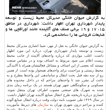
به گزارش حیوان خانگی مدیركل محیط زیست و توسعه
پایدار شهرداری تهران اظهار داشت: شهرداری در مناطق
۱۵، ۱۷ و ۱۹ برخی صنف های آلاینده مانند اوراقچی ها و
ضایعات فروشی ها را ساماندهی كرد.
به گزارش حیوان خانگی به نقل از مهر، شینا انصاری مدیرکل محیط
زیست و توسعه پایدار شهرداری تهران، درباره این مورد اظهار
داشت: اغلب مواردی که درباره واحدهای آلاینده از جانب محیط
زیست اعلام می شود مربوط به اصناف بوده و در مقیاس صنعت
نیستند که بعضی از این اصناف و مشاغل فعالیتشان همراه با آلایندگی
محیط زیستی و مزاحمت برای واحدهای همجوار بوده است. از همین
رو از سه دهه قبل بحث انتقال و ساماندهی این واحدها مطرح و به
باعث آن مقرر شد تا واحدهای مزاحم که در داخل محدوده های
مسکونی و سکونتگاهی شهر تهران هستند در یک برنامه زمان بندی
شده به شهرک های صنعتی مصوب اطراف تهران منتقل شوند.
انصاری درباره تاریخچه طرح انتقال صنایع آلاینده تهران اظهار داشت:
در سال ۱۳۶۹ طی تصویب نامه دولت وقت درباره انتقال صنایع آلوده
کننده و مزاحم درون شهری تهران به
سازمان
های ذیربط مأموریت
داده شد تا برپایه طرح های تفصیلی و اجرایی، نسبت به انتقال واحدها