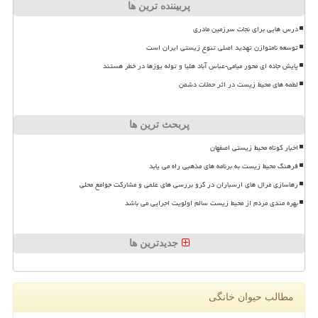
پربیننده ترین ها
درس هایی برای نجات سرزمین مادری
توسعه نامتوازن تهدید اصلی تنوع زیستی ایران است
پایش جاده ای محور میامی-عباس آباد هلیا و توله یوزها در خطر هستند
لطمه های محیط زیست در اثر حملات دشمن
پربحث ترین ها
اخبار کوتاه محیط زیستی اصفهان
فرهنگ محیط زیست به برنامه های مذهبی راه می یابد
رهاسازی مرال های ارسباران در گرو بررسی های علمی و مشارکت جوامع محلی
بهره مندی مردم از محیط زیست سالم اولویت اجرایی می باشد
جدیدترین ها
مطالب حیوان خانگی