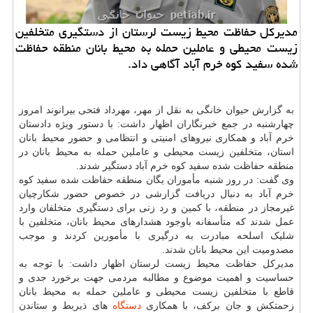
مدیركل حفاظت محیط زیست لرستان از دستگیری متخلفین
زیست محیطی و عاملین حمله به محیط بانان منطقه حفاظت
شده سفید كوه خرم آباد آگاهی داد.
به گزارش حیوان خانگی به نقل از مهر، مهرداد فتحی بیرانوند امروز
چهارشنبه در جمع خبرنگاران اظهار داشت: با دستور ویژه دادستان
خرم آباد و همکاری نیروهای امنیتی و انتظامی و حضور محیط بانان
استان، متخلفین زیست محیطی و عاملین حمله به محیط بانان در
منطقه حفاظت شده سفید کوه خرم آباد دستگیر شدند.
وی گفت: در روز شنبه مأموران یگان منطقه حفاظت شده سفید کوه
خرم آباد به دنبال دریافت گزارشی در خصوص حضور شکارچیان
غیرمجاز در منطقه، با کمین و رد زنی برای دستگیری متخلفان وارد
عمل شدند که متأسفانه باوجود هشدارهای محیط بانان، متخلفین با
شلیک اسلحه مبادرت به درگیری با مأمورین کردند و موجب
مصدومیت این محیط بانان شدند.
مدیرکل حفاظت محیط زیست لرستان اظهار داشت: با توجه به
حساسیت و اهمیت موضوع و مطالبه مردمی جهت برخورد جدی و
قاطع با متخلفین زیست محیطی و عاملین حمله به محیط بانان
زحمتکش و جان برکف، با همکاری
دستگاه
های ذیربط و ستاندن