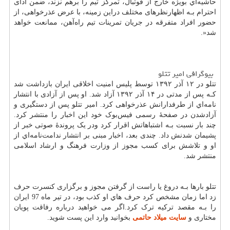
حاشیه‌اي بویژه خارج از فوتبال، تمرکز تیم را برهم نزند، ضمن ادای
احترام بـه اظهارنظرهای مختلف دراین زمینه، با عرض عذرخواهی، از
حضور افراد متفرقه در جریان تمرینات تیم راه‌آهن، ممانعت خواهد
شد
.»
بیوگرافی امیر تتلو
تتلو در ۱۲ آذر ۱۳۹۲ توسط پلیس امنیت اخلاقی ایران بازداشت شد
کـه پس از مدتی در ۱۴ آذر ۱۳۹۲ آزاد شد. او پس از آزادی با انتشار
نامه‌اي از طرفدارانش عذرخواهی کرد. امیر تتلو پس از دستگیری و
آزادشدن در صفحهٔ رسمی فیس‌بوک خود این اخبار را منتشر کرد.
چند بار نسبت بـه اشتباهاتش اقرار کرد ودر یک پروندهٔ صوتی خبر از
پشیمان شدنش داد. چندی بعد، اخبار مبنی بر انتشار ندامت‌نامه‌اي از
او و تلاشش برای کسب مجوز از وزارت فرهنگ و ارشاد اسلامی
منتشر شد.
تتلو بارها بـه دروغ یا راست از گرفتن مجوز و برگزاری کنسرت حرف
زد اما زمان مشخص کرد حرف هاي‌ او کذب بود، در تیر ماه 97 ایران
را بـه مقصد ترکیه ترک کرد.اگر می خواهید درباره رفاقت پویان
مختاری و
سایت میلاد حاتمی
بخوانید وارد این پست شوید.