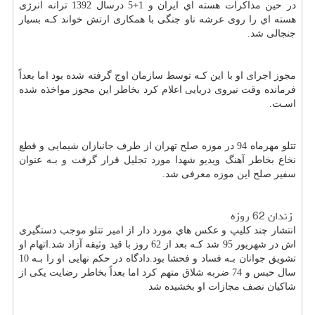
در حین مذاکرات هسته اي ایران و 1+5 درسال 1392 ترانه انرژی
هسته اي را روی عرشه ناو جنگی با همکاری ارتش خواند کـه بسیار
جنجالی شد.
مجوز اجرای او با این کـه توسط سازمان اوج گرفته شده بود اما بعداً
فرمانده وقت نیروی دریایی اعلام کرد بخاطر این مجوز مواخذه شده
اسـت.
تتلو مهرماه 94 در موزه صلح تهران از طرف جانبازان شیمایی و قطع
نخاع بخاطر آهنگ ویدیو شهدا مورد تجلیل قرار گرفت و بـه عنوان
سفیر صلح این موزه معرفی شد.
زندان 62 روزه
انتشار چند کلیپ و عکس هاي‌ مورد دار از امیر تتلو موجب دستگیری
اش در شهریور 95 شد کـه بعد از 62 روز با قید وثیقه آزاد شد.اتهام او
تشویق جوانان بـه فساد و فحشا بود.دادگاه در حکم نهایی او را بـه 10
سال حبس و 74 ضربه شلاق متهم کرد اما بعداً بخاطر رضایت یکی از
شاکیان نصف مجازات او بخشیده شد