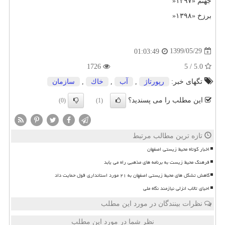
جهنم «۱۳۹۷
»
برزخ «۱۳۹۸
»
1399/05/29
01:03:49
1726
5.0 / 5
تگهای خبر:
رپورتاژ
,
آب
,
خاك
,
سازمان
این مطلب را می پسندید؟
(0)
(1)
تازه ترین مطالب مرتبط
اخبار کوتاه محیط زیستی اصفهان
فرهنگ محیط زیست به برنامه های مذهبی راه می یابد
کاهش تشکل های محیط زیستی اصفهان به ۲۱ مورد استانداری قول حمایت داد
احیای تالاب انزلی نیازمند نگاه ملی
نظرات بینندگان در مورد این مطلب
نظر شما در مورد این مطلب