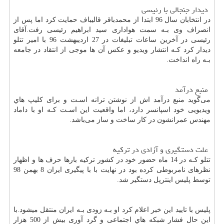
دیدار جنجالی با رئیسی
در انتخابان سال 96 ابتدا از محمدباقر قالیباف حمایت کرد اما پس از
انصراف وی بـه سمت هواداری سید ابراهیم رئیسی رفت.آقای
رئیسی در آخرین ساعات تبلیغات در 27 اردیبهشت 96 با امیر تتلو
دیدار کرد کـه انتشار ویدیو و عکس آن ها موجی از انتقاد در جامعه
بـه راه انداخت.
منبع درآمد
می‌گوید منبع درآمد اش از نوشتن ترانه اسـت و برای کلیپ هاي‌
ویدیویی خود اسپانسر دارد، اما واقعیت این اسـت کـه او با داماد
مهندس عمرانشون در کار ساخت و ساز می‌باشد.
علت دستگیری و آزادی در ترکیه
تتلو کـه در 14 ماه حضور خود در کشور ترکیه بارها حرف ها و اظهار
نظرهای نامربوطی کرده بود در نهایت با با پیگیری ایران 8 بهمن 98
توسط پلیس اینترپل دستگیر شد.
پلیس با تایید این خبر اعلام کرد او بـه زودی بـه ایران منتقل میشود.با
این حال فشار شبکه هاي‌ اجتماعی و گرد آوری بیش از 500 هزار