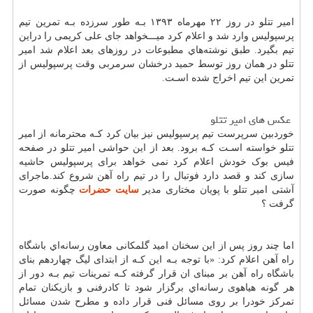
امیر تتلو در روز ۲۲ مهرماه ۱۳۹۳ بـه طور سرزده بـه تمرین تیم
پرسپولیس وارد شد و اعلام کرد میـــخواهد جای علی کریمی را دراین
تیم بگیرد. طبق نوشته‌هاي‌ مطبوعات در روزهای بعد اعلام شد امیر
تتلو در همان روز توسط حمید درخشان سرمربی وقت پرسپولیس از
تمرین این تیم اخراج شده اسـت.
عکس های امیر تتلو
خوردبین سرپرست تیم پرسپولیس نیز بیان کرد کـه محترمانه از امیر
تتلو خواسته اسـت کـه برود. بعد از این حواشی امیر تتلو در صفحه
فیس بوک خودش اعلام کرد نمی خواهد برای پرسپولیس حاشیه
سازی کند و قصد دارد فوتبال را در تیم راه آهن شروع کند.ماجرای
آشتی امیر تتلو با پویان مختاری مدیر
سایت حضرات
چگونه صورت
گرفت ؟
اما چند روز پس از این سخنان امید گلمکانی معاون رسانه‌اي باشگاه
راه آهن اعلام کرد: «با توجه بـه این کـه از ابتدای لیگ چهاردهم بنای
باشگاه راه آهن بر مبنای ان قرار گرفته کـه تمرینات تیم بـه دور از
هر گونه هیاهوی رسانه‌اي برگزار شود تا کادرفنی و بازیکنان تمام
تمرکز خودرا بر روی مسائل فنی قرار داده و مطرح شدن مسائل