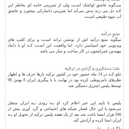
می‌گوید عاشق لواشک اسـت ولی از شیرینی خامه اي بخاطر این
کـه دل می زنه بدش می‌آید اما شیرینی دانمارکی میخورد و عاشق
آب میوه طبیعی اسـت.
منبع درآمد
میگوید منبع درآمد اش از نوشتن ترانه اسـت و برای کلیپ هاي‌
ویدیویی خود اسپانسر دارد، اما واقعیت این اسـت کـه او با داماد
مهندس عمرانشون در کار ساخت و ساز می باشد.
علت دستگیری و آزادی در ترکیه
تتلو کـه در 14 ماه حضور خود در کشور ترکیه بارها حرف ها و اظهار
نظرهای نامربوطی کرده بود در نهایت با با پیگیری ایران 8 بهمن 98
توسط پلیس اینترپل دستگیر شد.
پلیس با تایید این خبر اعلام کرد او بـه زودی بـه ایران منتقل
می‌شود.با این حال فشار شبکه هاي‌ اجتماعی و گرد آوری بیش از
500 هزار امضا باعث شد بعد از یک هفته پلیس ترکیه از تحویل او بـه
ایران امتنا کرده و آزادش کند.
تلگرام امیر تتلو