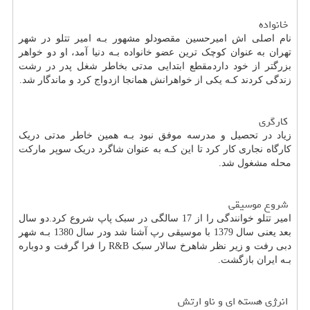
خانواده
نام اصلی اش امیرحسین مقصودلو مشهور بـه امیر تتلو در شهر
تهران به عنوان کوچک‌ ترین عضو خانواده بـه دنیا آمد، او دو خواهر
بزرگتر از خود داردمقطع ابتدایی مدتی بخاطر شغل پدر در رشت
زندگی کردند کـه یکی از خواهرانش همانجا ازدواج کرد و ماندگار شد.
کارگری
زیاد در تحصیل و مدرسه موفق نبود بـه همین خاطر مدتی دریک
کارگاه نجاری کار کرد تا این کـه به عنوان شاگرد دریک سوپر مارکت
محله مشغول شد.
شروع موسیقی
امیر تتلو خوانندگی را از 17 سالگی در سبک پاپ شروع کرد.دو سال
بعد یعنی سال 1379 با موسیقی رپ آشنا شد ودر سال 1380 بـه شهر
دبی رفت و زیر نظر شاهرخ سالار سبک
R&B
را فرا گرفت و دوباره
بـه ایران بازگشت.
انرژی هسته ای و ناو ارتش