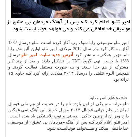
امیر تتلو اعلام كرد كـه پس از آهنگ مردمان بی عشق از
موسیقی خداحافظی می كند و می خواهد فوتبالیست شود.
امیر تتلو موسیقی رابا سبک رپ آغاز کرده اسـت. تتلو درسال 1382
آغاز بـه کار کرد ودر سال 2012 میلادی، امیر تتلو اولین آلبومش رابا
نام «زیر همکف» منتشر کرد
آدرس جدید سایت امیر تتلو
.
درسال
1383 با حسین تهی گروه
TNT
را تشکیل دادند و بعد از چند کار
مشترک از هم جدا شدند و بـه صورت مستقل فعالیت کردند.او
همچنین آلبوم تتلیتی را درسال ۲۰۱۳ میلادی ارائه کرد کـه حاوی ۱۵
ترانه بود.
حاشیه های امیر تتلو:
تتلو ترانه منم یکی از اون یازده تام را در حمایت از تیم ملی فوتبال
ایران در جام جهانی فوتبال ۲۰۱۴ برزیل خواند. این آهنگ تمی غمگین
دارد ودر ان از زمین خاکی، بدبختی و توپ پلاستیکی یاد شده اسـت.
امیر تتلو اعلام کرد کـه پس از آهنگ «مردمان بی عشق» از موسیقی
خداحافظی میکند و میـــخواهد فوتبالیست شود.