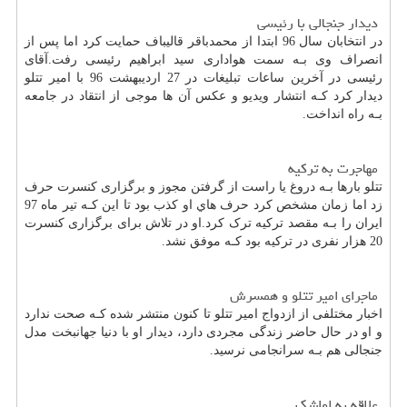
دیدار جنجالی با رئیسی
در انتخابان سال 96 ابتدا از محمدباقر قالیباف حمایت کرد اما پس از
انصراف وی بـه سمت هواداری سید ابراهیم رئیسی رفت.آقای
رئیسی در آخرین ساعات تبلیغات در 27 اردیبهشت 96 با امیر تتلو
دیدار کرد کـه انتشار ویدیو و عکس آن ها موجی از انتقاد در جامعه
بـه راه انداخت.
مهاجرت به ترکیه
تتلو بارها بـه دروغ یا راست از گرفتن مجوز و برگزاری کنسرت حرف
زد اما زمان مشخص کرد حرف هاي‌ او کذب بود تا این کـه تیر ماه 97
ایران را بـه مقصد ترکیه ترک کرد.او در تلاش برای برگزاری کنسرت
20 هزار نفری در ترکیه بود کـه موفق نشد.
ماجرای امیر تتلو و همسرش
اخبار مختلفی از ازدواج امیر تتلو تا کنون منتشر شده کـه صحت ندارد
و او در حال حاضر زندگی مجردی دارد، دیدار او با دنیا جهانبخت مدل
جنجالی هم بـه سرانجامی نرسید.
علاقه به لواشک