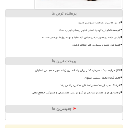
پربیننده ترین ها
درس هایی برای نجات سرزمین مادری
توسعه نامتوازن تهدید اصلی تنوع زیستی ایران است
پایش جاده ای محور میامی-عباس آباد هلیا و توله یوزها در خطر هستند
لطمه های محیط زیست در اثر حملات دشمن
پربحث ترین ها
آغاز فرایند جذب سرمایه گذار برای راه اندازی زباله سوز ۳۰۰ تنی اصفهان
اخبار کوتاه محیط زیستی اصفهان
فرهنگ محیط زیست به برنامه های مذهبی راه می یابد
رهاسازی مرال های ارسباران در گرو بررسی های علمی و مشارکت جوامع محلی
جدیدترین ها