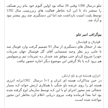
تتلو درسال 1390 وقتی 28 ساله بود اولین آلبوم خود بنام زیر همکف
را منتشر داد تا این کـه بخاطر فعالیت هاي‌ زیرزمینی سال 1392
توسط پلیت امنیت بازداشت شد.اما این دستگیری چند روز بیشتر نبود
و آزاد شد.
بیوگرافی امیر تتلو
فوتبال و فوتسال
بعد از جنجال هاي‌ دستگیری از سال 93 تصمیم گرفت وارد فوتبال شد
تا جایی زیر نظر وحید شمسایی آقای گل فوتسال جهان تمرینات
خودرا شروع کرداو حتی موفق شد چندبار بـه تمرینات تیم پرسپولیس
هم برود کـه با بالا گرفتن این موضوع دیگر اجازه حضور نیافت.
انرژی هسته ای و ناو ارتش
در حین مذاکرات هسته اي ایران و 1+5 درسال
1392
ترانه انرژی
هسته اي را روی عرشه ناو جنگی با همکاری ارتش خواند کـه بسیار
جنجالی شد.مجوز اجرای او با این کـه توسط سازمان اوج گرفته شده
بود اما بعداً فرمانده وقت نیروی دریایی اعلام کرد بخاطر این مجوز
مواخذه شده اسـت.