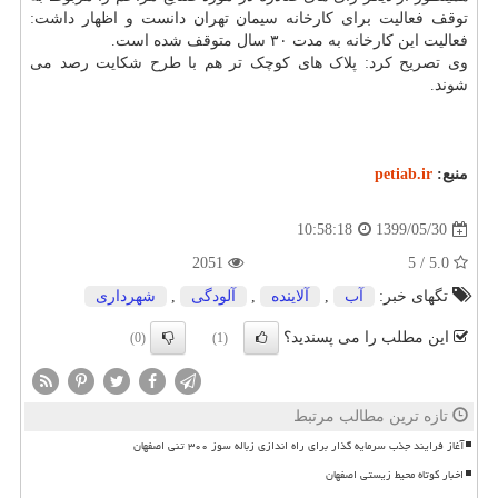
توقف فعالیت برای کارخانه سیمان تهران دانست و اظهار داشت:
فعالیت این کارخانه به مدت ۳۰ سال متوقف شده است.
وی تصریح کرد: پلاک های کوچک تر هم با طرح شکایت رصد می
شوند.
منبع:
petiab.ir
1399/05/30
10:58:18
2051
5.0 / 5
تگهای خبر:
آب
,
آلاینده
,
آلودگی
,
شهرداری
این مطلب را می پسندید؟
(0)
(1)
تازه ترین مطالب مرتبط
آغاز فرایند جذب سرمایه گذار برای راه اندازی زباله سوز ۳۰۰ تنی اصفهان
اخبار کوتاه محیط زیستی اصفهان