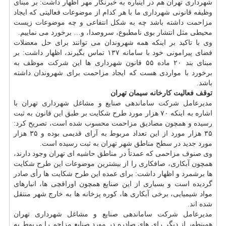
شهرداری تهران هم در اینباره به خبرنگار مهر اظهار داشت: بر مبنای
وظیفه قانونی شهرداری ما با هر کدام از موضوعات فعالیتی که ایجاد
مزاحمت داشته باشد چه به شکل انتفاعی و چه موضوعات زیست
محیطی مثل انتشار بوی نامطبوع، سروصدا، و… برخورد می نماییم.
وی با تاکید بر اینکه همه شهروندان می توانند برای حل معضلات
فضای پیرامونی خود با سامانه ۱۳۷ تماس بگیرند، اظهار داشت: بر
مبنای بند ۲۰ ماده ۵۵ قانون شهرداری ها این شرکت موظف به
برخورد با مواردی هست که ایجاد مزاحمت برای شهروندان داشته
باشد.
توقف فعالیت کارخانه سیمان تهران
مدیرعامل شرکت ساماندهی صنایع و مشاغل شهرداری تهران با
اشاره به اینکه ۷۰ هزار مورد طرح شکایت بر طبق این قانون به ثبت
رسیده و همچون مصادیق مزاحمت محسوب شده است، تصریح کرد:
۳۵ هزار مورد از این تعداد مربوط به آرای قدیمی بوده و ۳۵ هزار
مورد جدید در سطح مناطق شهر تهران به ثبت رسیده است.
وی صنوف مزاحمی که عمدتاً در مناطق حاشیه ای تهران وجود دارند،
همچون آبکاری، صافکاری را از بیشترین موضوعات این طرح شکایت
ها برشمرد و اظهار داشت: برای عمده این طرح شکایت ها رأی صادر
گردیده است و بسیاری از این صنایع همچون اوراقچی ها، انبارهای
مواد شیمیایی، برخی آبکاری ها، کوره پزخانه ها به خارج شهر منتقل
شده اند.
مدیرعامل شرکت ساماندهی صنایع و مشاغل شهرداری تهران
همینطور از دیگر رای های صادره در مورد صنایع مزاحم را مربوط به