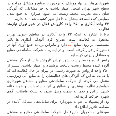
شهرداری ها، این نهاد موظف به برخورد با صنایع و مشاغل مزاحم در
سطح شهر تهران است، اظهار داشت به جز مشاغلی که آلودگی
شأن باعث تخریب محیط زیست می شود اصراری به جمع شدن
صنایعی که دامنه فعالیتشان به داخل شهر کشیده شده اند نداریم.
۲۲ واحد آبکاری و ۳۵۰ واحد کارواش فعال در شهر تهران نیازمند
نظارت
برنا با اشاره به اینکه ۲۲ واحد آبکاری در مناطق جنوبی تهران
مشغول به فعالیت است، تصریح کرد: آلودگی آبکاری ها تاثیر
مستقیمی بر روی منابع
آب
دارد و بنابراین برنامه جمع آوری آنها در
دستور کار قرار گرفته است. و در اینباره با شرکت ساماندهی صنایع
و مشاغل رایزنی کرده ایم.
رئیس اداره محیط زیست شهر تهران کارواش ها را از دیگر مشاغل
آلوده کننده محیط زیست پایتخت برشمرد و اظهار داشت: بیشتر از
۳۵۰ واحد کارواش به صورت رسمی در تهران در حال فعالیت اند که
با عنایت به این که آلودگی های فعالیتشان را به منابع آبی زیرزمینی
منتقل می کردند از شرکت ساماندهی صنایع و مشاغل شهرداری
خواستیم نظارت بیشتری بر فعالیتهای آنها داشته باشد و خوشبختانه
خیلی از این واحدها به سمت وصل شدن به شبکه فاضلاب اگوی
شهری حرکت کرده اند.
وی از پیشنهاداتی هم به شهرداری برای ساماندهی مشاغل آلاینده در
منطقه خلازیر اطلاع داد.
سیدعلی مفاخریان مدیرعامل شرکت ساماندهی صنایع و مشاغل