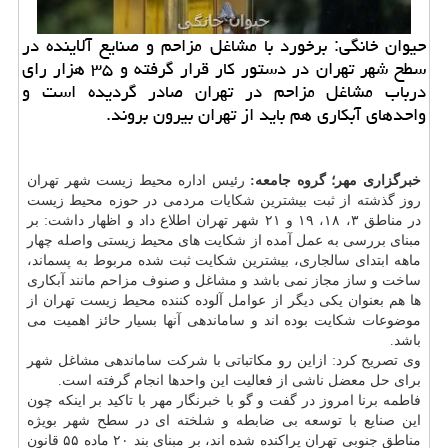
حیوان خانگی: برخورد با مشاغل مزاحم و صنایع آلاینده در
سطح شهر تهران در دستور كار قرار گرفته و ۳۵ هزار رای
درباب مشاغل مزاحم در تهران صادر گردیده است و
واحدهای آبكاری هم باید از تهران بیرون بروند.
خبرگزاری مهر؛ گروه جامعه:
رئیس اداره محیط زیست شهر تهران
روز گذشته از ثبت بیشترین شکایات مردمی در حوزه محیط زیست
در مناطق ۳، ۱۸، ۱۹ و ۲۱ شهر تهران اطلاع داد و اظهار داشت: بر
مبنای بررسی به عمل آمده از شکایت های محیط زیستی واصله چهار
ماهه ابتدای سالجاری، بیشترین شکایت ثبت شده مربوط به پسماند،
ساخت و ساز مجاز نمی باشد و مشاغل و صنوف مزاحم مانند آبکاری
ها هم بعنوان یکی دیگر از عوامل آلوده کننده محیط زیست تهران از
موضوعات شکایت بوده اند و ساماندهی آنها بسیار حائز اهمیت می
باشد.
وی تصریح کرد: ازاین رو مکاتباتی با شرکت ساماندهی مشاغل شهر
برای حل معضل ناشی از فعالیت این واحدها انجام گرفته است.
فاطمه برنا امروز در گفت و گو با خبرنگار مهر با تاکید بر اینکه چون
این صنایع با توسعه بی ضابطه و شلخته ای در سطح شهر بویژه
مناطق جنوبی تهران پراکنده شده اند، بر مبنای بند ۲۰ ماده ۵۵ قانون