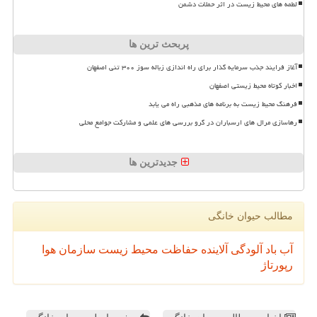
لطمه های محیط زیست در اثر حملات دشمن
پربحث ترین ها
آغاز فرایند جذب سرمایه گذار برای راه اندازی زباله سوز ۳۰۰ تنی اصفهان
اخبار کوتاه محیط زیستی اصفهان
فرهنگ محیط زیست به برنامه های مذهبی راه می یابد
رهاسازی مرال های ارسباران در گرو بررسی های علمی و مشارکت جوامع محلی
جدیدترین ها
مطالب حیوان خانگی
آب
باد
آلودگی
آلاینده
حفاظت محیط زیست
سازمان
هوا
رپورتاژ