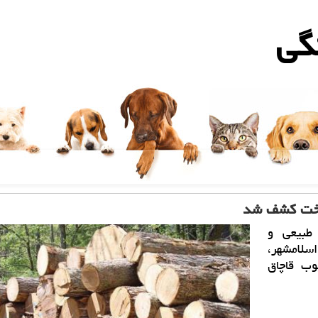
گی
طبیعی و
سلامشهر،
كشف و ضبط ۱.۵ تن چوب قاچاق