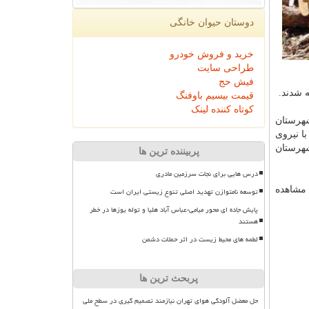
دوستان حیوان خانگی
خرید و فروش خودرو
طراحی سایت
فیش حج
 شدند.
قیمت بیسیم باوفنگ
کوتاه کننده لینک
شهرستان
ا نیروی
شهرستان
پربیننده ترین ها
درس هایی برای نجات سرزمین مادری
 مشاهده
توسعه نامتوازن تهدید اصلی تنوع زیستی ایران است
پایش جاده ای محور میامی-عباس آباد هلیا و توله یوزها در خطر
هستند
لطمه های محیط زیست در اثر حملات دشمن
پربحث ترین ها
حل معضل آلودگی هوای تهران نیازمند تصمیم گیری در سطح ملی