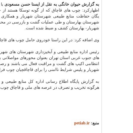
به گزارش حیوان خانگی به نقل از ایسنا حسن مسعودی
با 
اظهارکرد: چوب های قاچاق که از گونه توسکا هستند از 
یگان حفاظت منابع طبیعی شهرستان شهریار و همکاری ا
شهرستان بهارستان و طی عملیات گشت و بازرسی در محو
شهریار- بهارستان کشف و ضبط شده است.
وی اضافه کرد: در این راستا خودروی حامل چوب های قاچا
رئیس اداره منابع طبیعی و آبخیزداری شهرستان های شهریا
های جنوب غربی استان تهران بعنوان محورهای مواصلاتی با د
انتظامی اکیپ های گشت و مراقبت فعال می باشند و رصد 
شهریار و پلیس شرایط ناامنی را برای قاچاقچیان چوب فر
به گزارش پایگاه اطلاع رسانی اداره کل منابع طبیعی 
هرگونه تخریب و تصرف در عرصه های ملی و قاچاق چوب مراتب را فوراً از راه سامانه ۰۴
منبع:
petiab.ir