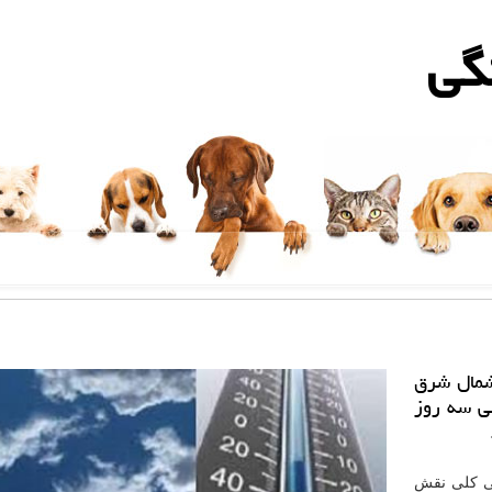
گی
شمال شرق
ی سه روز
نی کلی نقش