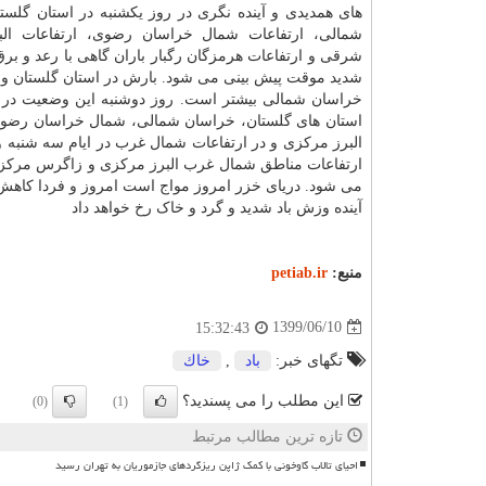
های همدیدی و آینده نگری در روز یکشنبه در استان گلست
شمالی، ارتفاعات شمال خراسان رضوی، ارتفاعات الب
شرقی و ارتفاعات هرمزگان رگبار باران گاهی با رعد و ب
شدید موقت پیش بینی می شود. بارش در استان گلستان و 
خراسان شمالی بیشتر است. روز دوشنبه این وضعیت در
استان های گلستان، خراسان شمالی، شمال خراسان رضوی
البرز مرکزی و در ارتفاعات شمال غرب در ایام سه شنبه و
ارتفاعات مناطق شمال غرب البرز مرکزی و زاگرس مرکز
می شود. دریای خزر امروز مواج است امروز و فردا کاه
آینده وزش باد شدید و گرد و خاک رخ خواهد داد
منبع:
petiab.ir
1399/06/10
15:32:43
تگهای خبر:
باد
,
خاك
این مطلب را می پسندید؟
(0)
(1)
تازه ترین مطالب مرتبط
احیای تالاب گاوخونی با کمک ژاپن ریزگردهای جازموریان به تهران رسید