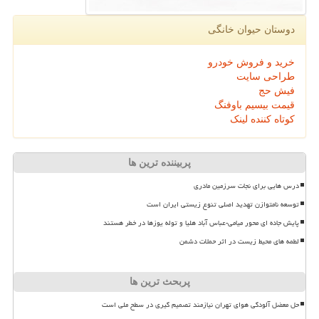
دوستان حیوان خانگی
خرید و فروش خودرو
طراحی سایت
فیش حج
قیمت بیسیم باوفنگ
کوتاه کننده لینک
پربیننده ترین ها
درس هایی برای نجات سرزمین مادری
توسعه نامتوازن تهدید اصلی تنوع زیستی ایران است
پایش جاده ای محور میامی-عباس آباد هلیا و توله یوزها در خطر هستند
لطمه های محیط زیست در اثر حملات دشمن
پربحث ترین ها
حل معضل آلودگی هوای تهران نیازمند تصمیم گیری در سطح ملی است