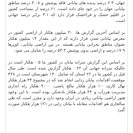
جهان، ۲.۴ درصد پدیده های بیابانی فاقد پوشش و ۳.۰۸ درصد مناطق
بیابانی جهان را در خود جای داده است. ۶۱ درصد از مساحت کشور
در اقلیم خشک و فراخشک قرار دارد که ۳.۱ برابر درصد جهانی
است.
بر اساس آخرین گزارش ها، ۳۰ میلیون هکتار از اراضی کشور در
معرض بیابانی شدن قرار دارند که از این مقدار ۱۴ میلیون هکتار
بعنوان مناطق بحرانی بیابانی هستند. در بین اراضی بیابانی، کویرها
۱۷.۹ درصد و اراضی بدون پوشش ۵۳.۳ درصد را شامل می شود.
بر اساس این گزارش سرانه بیابان در کشور ما ۰.۵ هکتار است در
حالیکه سرانه جهانی آن ۰.۲۲ هکتار گزارش شده است. طی سال
قبل در کشور ما در ۲۲ استان که شامل ۱۴۰ شهرستان است در ۴۴۸
موقعیت اقدامات بیابان زدایی انجام شد که در مجموع ۳۴ هزار هکتار
نهال کاری، ۱۰ هزار هکتار مالچ پاشی، ۹۰۰۰ هکتار راه اندازی
مدیریت هرزآب و ۴۴ هزار هکتار بادشکن بوده است. با این وجود
هنوز اراضی بیابانی زیادی در ایران وجود دارد و مقرر است که طی
سالجاری هم اقدامات مقابله با بیابان زایی در ۱۲۱ هزار هکتار صورت
گیرد.