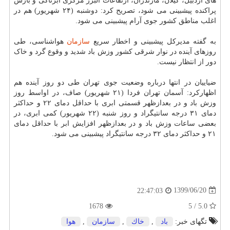
های اردبیل، گیلان، مازندران، ارتفاعات البرز مرکزی ابرناکی و بارش
پراکنده پیشبینی می شود، تصریح کرد: دوشنبه (۲۴ شهریور) هم در
اغلب مناطق کشور جوی آرام پیشبینی می شود.
به گفته مدیرکل پیشبینی و اخطار سریع
سازمان
هواشناسی، طی
روزهای آینده در نوار شرقی کشور وزش باد شدید و وقوع گرد و خاک
دور از انتظار نیست.
ضیاییان در انتها درباره وضعیت جوی تهران طی دو روز آینده هم
اظهارکرد: آسمان تهران فردا (۲۱ شهریور) صاف، در اواسط روز
وزش باد و در بعدازظهر قسمتی ابری با حداقل دمای ۲۲ و حداکثر
دمای ۳۱ درجه سانتیگراد و روز شنبه (۲۲ شهریور) کمی ابری، در
بعضی ساعات وزش باد و در بعدازظهر افزایش ابر با حداقل دمای
۲۱ و حداکثر دمای ۳۲ درجه سانتیگراد پیشبینی می شود.
1399/06/20
22:47:03
1678
5.0 / 5
تگهای خبر:
باد
,
خاك
,
سازمان
,
هوا