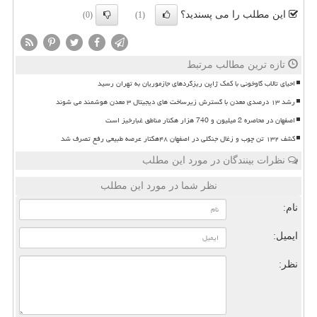
این مطلب را می پسندید؟
(0)
(1)
تازه ترین مطالب مرتبط
احیای تالاب گاوخونی با کمک ژاپن ریزگردهای جازموریان به تهران رسید
رشد ۱۳ درصدی معدن با گسترش زیرساخت های دیجیتال ۳ معدن هوشمند می شوند
اصفهان در محاصره 2 میلیون و 740 هزار هکتار مناطق غبارخیز است
کشف ۱۳۲ تن چوب و زغال جنگلی در اصفهان ۴۸هکتار عرصه طبیعی رفع تصرف شد
نظرات بینندگان در مورد این مطلب
نظر شما در مورد این مطلب
نام:
ایمیل:
نظر: