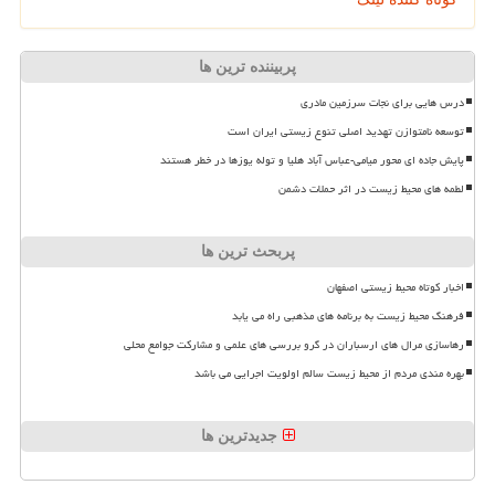
پربیننده ترین ها
درس هایی برای نجات سرزمین مادری
توسعه نامتوازن تهدید اصلی تنوع زیستی ایران است
پایش جاده ای محور میامی-عباس آباد هلیا و توله یوزها در خطر هستند
لطمه های محیط زیست در اثر حملات دشمن
پربحث ترین ها
اخبار کوتاه محیط زیستی اصفهان
فرهنگ محیط زیست به برنامه های مذهبی راه می یابد
رهاسازی مرال های ارسباران در گرو بررسی های علمی و مشارکت جوامع محلی
بهره مندی مردم از محیط زیست سالم اولویت اجرایی می باشد
جدیدترین ها