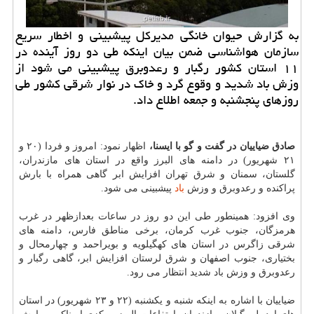
به گزارش حیوان خانگی مدیركل پیشبینی و اخطار سریع
سازمان هواشناسی ضمن بیان اینكه طی دو روز آینده در
۱۱ استان كشور رگبار و رعدوبرق پیشبینی می شود از
وزش باد شدید و وقوع گرد و خاك در نوار شرقی كشور طی
روزهای پنجشنبه و جمعه اطلاع داد.
صادق ضیاییان در گفت و گو با ایسنا،
اظهار نمود: امروز و فردا (۲۰ و
۲۱ شهریور) در دامنه های البرز واقع در استان های مازندران،
گلستان، سمنان و شرق تهران افزایش ابر گاهی همراه با بارش
پراکنده و رعدوبرق و وزش
باد
پیشبینی می شود.
وی افزود: همینطور طی این دو روز در ساعات بعدازظهر در غرب
هرمزگان، جنوب غرب کرمان، برخی مناطق فارس، دامنه های
شرقی زاگرس در استان های کهگیلویه و بویراحمد و چهارمحال و
بختیاری، جنوب اصفهان و شرق لرستان افزایش ابر، گاهی رگبار و
رعدوبرق و وزش باد شدید انتظار می رود.
ضیاییان با اشاره به اینکه شنبه و یکشنبه (۲۲ و ۲۳ شهریور) در استان