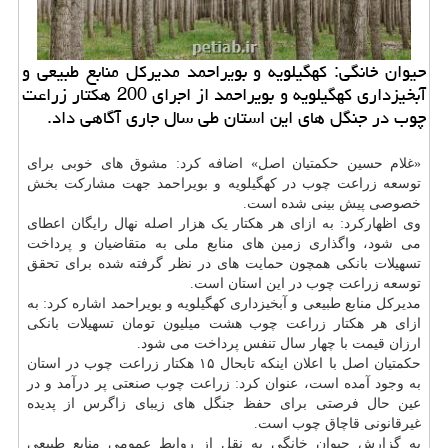
حیوان خانگی: كهگیلویه و بویراحمد مدیركل منابع طبیعی و
آبخیزداری كهگیلویه و بویراحمد از اجرای 200 هكتار زراعت
چوب در جنگل های این استان طی سال جاری آگاهی داد.
«غلام حسین حکمتیان اصل» اضافه کرد: مشوق های خوبی برای
توسعه زراعت چوب در کهگیلویه و بویراحمد جهت مشارکت بخش
خصوصی پیش بینی شده است.
وی اظهارکرد: به ازای هر هکتار یک هزار اصله نهال رایگان اعطای
می شود، واگذاری زمین های منابع ملی به متقاضیان و پرداخت
تسهیلات بانکی همچون حمایت های در نظر گرفته شده برای تحقق
توسعه زراعت چوب در این استان است.
مدیرکل منابع طبیعی و آبخیزداری کهگیلویه و بویراحمد اشاره کرد: به
ازای هر هکتار زراعت چوب هشت میلیون تومان تسهیلات بانکی
ارزان قیمت با چهار سال تنفس پرداخت می شود.
حکمتیان اصل با اعلان اینکه تابحال ۱۵ هکتار زراعت چوب در استان
به وجود آمده است، عنوان کرد: زراعت چوب صنعتی پر درآمد و در
عین حال فرصتی برای حفظ جنگل های زیبای زاگرس از پدیده
غیرقانونی قاچاق چوب است.
به گزارش حیوان خانگی به نقل از روابط عمومی منابع طبیعی