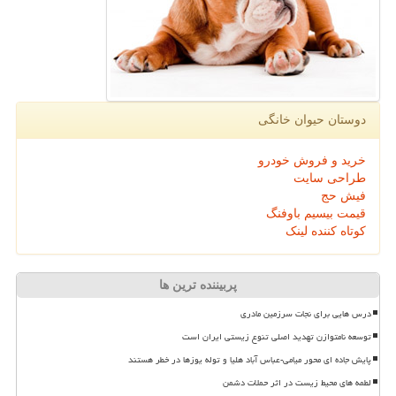
دوستان حیوان خانگی
خرید و فروش خودرو
طراحی سایت
فیش حج
قیمت بیسیم باوفنگ
کوتاه کننده لینک
پربیننده ترین ها
درس هایی برای نجات سرزمین مادری
توسعه نامتوازن تهدید اصلی تنوع زیستی ایران است
پایش جاده ای محور میامی-عباس آباد هلیا و توله یوزها در خطر هستند
لطمه های محیط زیست در اثر حملات دشمن