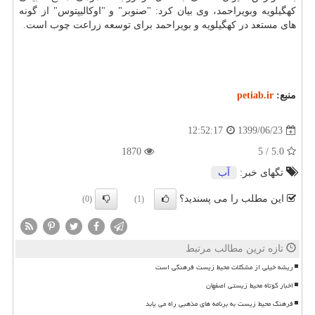
کهگیلویه وبویراحمد، وی بیان کرد: "صنوبر" و "اوکالیپتوس" از گونه
های مستعد در کهگیلویه و بویراحمد برای توسعه زراعت چوب است.
منبع:
petiab.ir
1399/06/23
12:52:17
1870
5.0 / 5
تگهای خبر:
آب
این مطلب را می پسندید؟
(0)
(1)
تازه ترین مطالب مرتبط
ریشه خیلی از مشکلات محیط زیست فرهنگی است
اخبار کوتاه محیط زیستی اصفهان
فرهنگ محیط زیست به برنامه های مذهبی راه می یابد