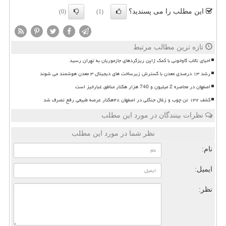
این مطلب را می پسندید؟
(0)
(1)
تازه ترین مطالب مرتبط
احیای تالاب گاوخونی با کمک ژاپن ریزگردهای جازموریان به تهران رسید
رشد ۱۳ درصدی معدن با گسترش زیرساخت های دیجیتال ۳ معدن هوشمند می شوند
اصفهان در محاصره 2 میلیون و 740 هزار هکتار مناطق غبارخیز است
کشف ۱۳۲ تن چوب و زغال جنگلی در اصفهان ۴۸هکتار عرصه طبیعی رفع تصرف شد
نظرات بینندگان در مورد این مطلب
نظر شما در مورد این مطلب
نام:
ایمیل:
نظر: