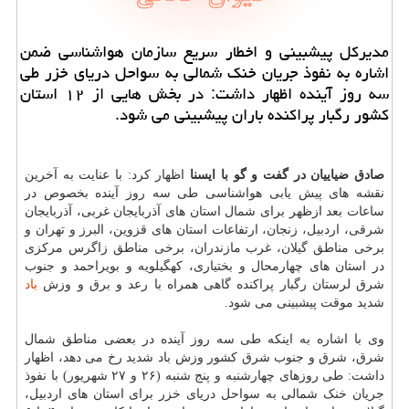
مدیركل پیشبینی و اخطار سریع سازمان هواشناسی ضمن
اشاره به نفوذ جریان خنك شمالی به سواحل دریای خزر طی
سه روز آینده اظهار داشت: در بخش هایی از ۱۲ استان
كشور رگبار پراكنده باران پیشبینی می شود.
صادق ضیاییان در گفت و گو با ایسنا
اظهار کرد: با عنایت به آخرین
نقشه های پیش یابی هواشناسی طی سه روز آینده بخصوص در
ساعات بعد ازظهر برای شمال استان های آذربایجان غربی، آذربایجان
شرقی، اردبیل، زنجان، ارتفاعات استان های قزوین، البرز و تهران و
برخی مناطق گیلان، غرب مازندران، برخی مناطق زاگرس مرکزی
در استان های چهارمحال و بختیاری، کهگیلویه و بویراحمد و جنوب
شرق لرستان رگبار پراکنده گاهی همراه با رعد و برق و وزش
باد
شدید موقت پیشبینی می شود.
وی با اشاره به اینکه طی سه روز آینده در بعضی مناطق شمال
شرق، شرق و جنوب شرق کشور وزش باد شدید رخ می دهد، اظهار
داشت: طی روزهای چهارشنبه و پنج شنبه (۲۶ و ۲۷ شهریور) با نفوذ
جریان خنک شمالی به سواحل دریای خزر برای استان های اردبیل،