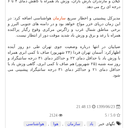
گیلان و مازندران بارش باران، وزش باد همراه با کاهش دمای ۴ تا ۶
درجه ای رخ می دهد.
مدیرکل پیشبینی و اخطار سریع
سازمان
هواشناسی اضافه کرد: در
این زمان دریای خزر مواج خواهد بود و در دامنه های جنوبی البرز و
برخی مناطق شمال غرب و زاگرس مرکزی وقوع رگبار پراکنده
همراه با رعد و برق و وزش باد شدید موقت دور از انتظار نیست.
ضیاییان در انتها درباره وضعیت جوی تهران طی دو روز آینده
اظهارکرد: آسمان تهران فردا (۲۴ شهریور) صاف تا کمی ابری همراه
با وزش باد با حداقل دمای ۲۲ و حداکثر دمای ۳۱ درجه سانتیگراد و
روز سه شنبه (۲۵ شهریور) هم صاف تا کمی ابری، گاهی وزش باد با
حداقل دمای ۲۱ و حداکثر دمای ۳۱ درجه سانتیگراد پیشبینی می
شود.
1399/06/23
21:48:13
2124
5.0 / 5
تگهای خبر:
باد
,
سازمان
,
هوا
,
هواشناسی