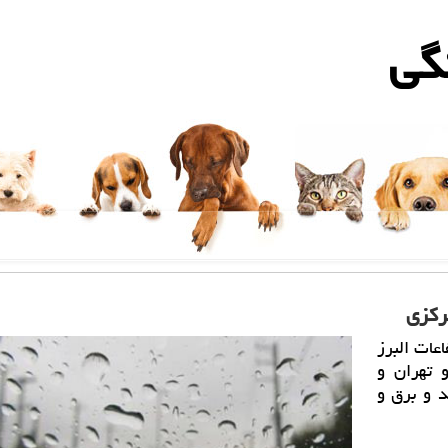
گی
ركزی
عات البرز
 تهران و
د و برق و