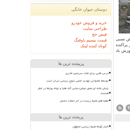
دوستان حیوان خانگی
خرید و فروش خودرو
طراحی سایت
فیش حج
هش نسبی
قیمت بیسیم باوفنگ
پراکنده
کوتاه کننده لینک
وزش باد
پربیننده ترین ها
درس هایی برای نجات سرزمین مادری
توسعه نامتوازن تهدید اصلی تنوع زیستی ایران است
پایش جاده ای محور میامی-عباس آباد هلیا و توله یوزها در خطر
هستند
لطمه های محیط زیست در اثر حملات دشمن
پربحث ترین ها
اخبار کوتاه محیط زیستی اصفهان