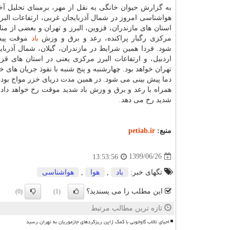
به گزارش حیوان خانگی به نقل از مهر، برمبنای تحلیل آخ
هواشناسی امروز در شمال آذربایجان غربی، ارتفاعات البر
استان های مازندران، قزوین، البرز و تهران و بعضی از م
مرکزی رگبار پراکنده، رعد و برق و وزش
باد
موقت پیش
شود. فردا همین شرایط در مازندران، گیلان، شمال آذربا
اردبیل، و ارتفاعات البرز مرکزی یعنی در استان های قزو
تهران خواهد بود. چهارشنبه و پنج شنبه با نفوذ جریان های 
دما پیش بینی می شود. در همین مدت دریای خزر مواج بوده
همراه با رعد و برق و وزش باد شدید موقت رخ خواهد دا
شدید رخ می دهد.
منبع:
petiab.ir
1399/06/26
13:53:56
تگهای خبر:
باد
,
هوا
,
هواشناسی
این مطلب را می پسندید؟
(0)
(1)
تازه ترین مطالب مرتبط
احیای تالاب گاوخونی با کمک ژاپن ریزگردهای جازموریان به تهران رسید