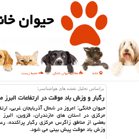
حیوان خان
خانه
مطالب حیوان خانگی
محیط زیست
براساس تحلیل نقشه های هواشناسی؛
رگبار و وزش باد موقت در ارتفاعات البرز م
حیوان خانگی: امروز در شمال آذربایجان غربی، ارتفا
مركزی در استان های مازندران، قزوین، البرز و
بعضی از مناطق زاگرس مركزی رگبار پراكنده، رع
وزش باد موقت پیش بینی می شود.