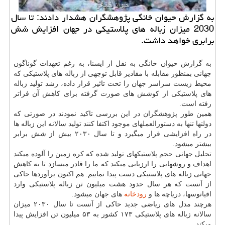
به گزارش حیوان خانگی پژوهشگران هشدار دادند: تا سال
2030 میزان زباله های پلاستیكی در جهان افزایش شش
برابری خواهد داشت.
به گزارش حیوان خانگی به نقل از ایسنا، به رغم تعهدات گوناگون
جهانی بمنظور مقابله با مقادیر قابل توجهی از زباله های پلاستیکی که
محیط زیست سراسر جهان را تحت تاثیر قرار داده، رشد تولید زباله
های پلاستیکی از کوشش های صورت گرفته برای کاهش آن فراتر
رفته است.
همین طور پژوهشگران در این بررسی تاکید نمودند در صورتی که
دولتها تنها به دستورالعملهای موجود اکتفا کنند تولید سالانه این زباله ها
در راه افزایشی قرار میگیرد و تا سال ۲۰۳۰ بیش از شش برابر
بیشتر میشود.
تحلیل جهانی حجم پلاستیکهای تولید شده که کره زمین را آلوده میکند
اهداف و روشهایی را ارزیابی میکند که ما را قادر میسازد تا به کاهش
جهانی زباله های پلاستیکی دست پیدا نماییم. هم اکنون برآوردها حاکی
از آنست که هر سال حدود هشت میلیون تن زباله پلاستیکی وارد
اقیانوسها، دریاچه ها و
رودخانه
های جهان میشود.
هرچند مدل های ریاضی جدید حاکی از آنست تا سال ۲۰۳۰ میزان
سالانه زباله های پلاستیکی ۱۷۳ کشور به ۵۳ میلیون تن افزایش پیدا
میکند.