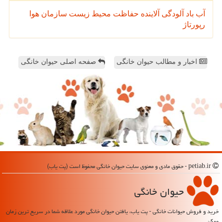
آب
باد
آلودگی
آلاینده
حفاظت محیط زیست
سازمان
هوا
رپورتاژ
اخبار و مطالب حیوان خانگی
صفحه اصلی حیوان خانگی
petiab.ir - حقوق مادی و معنوی سایت حیوان خانگی محفوظ است (پت یاب)
حیوان خانگی
خرید و فروش حیوانات خانگی - پت یاب، یافتن حیوان خانگی مورد علاقه شما در سریع ترین زمان
ممکن