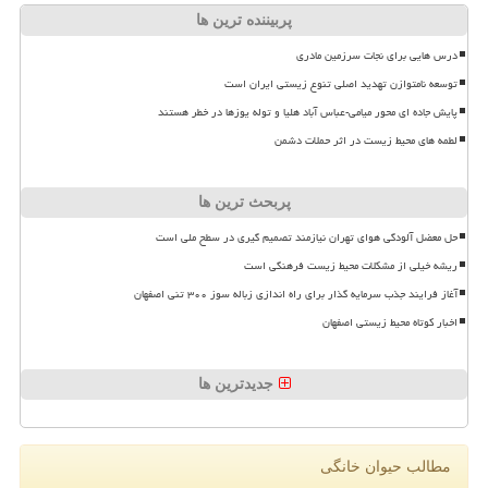
پربیننده ترین ها
درس هایی برای نجات سرزمین مادری
توسعه نامتوازن تهدید اصلی تنوع زیستی ایران است
پایش جاده ای محور میامی-عباس آباد هلیا و توله یوزها در خطر هستند
لطمه های محیط زیست در اثر حملات دشمن
پربحث ترین ها
حل معضل آلودگی هوای تهران نیازمند تصمیم گیری در سطح ملی است
ریشه خیلی از مشکلات محیط زیست فرهنگی است
آغاز فرایند جذب سرمایه گذار برای راه اندازی زباله سوز ۳۰۰ تنی اصفهان
اخبار کوتاه محیط زیستی اصفهان
جدیدترین ها
مطالب حیوان خانگی