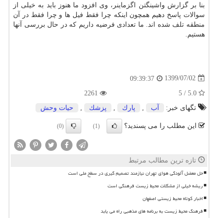
بنا بر گزارش واشینگتن اگزماینر، وی افزود ما هنوز باید به خیلی از
سوالات پاسخ دهیم همچون اینکه چرا فقط فیل ها و چرا فقط در آن
منطقه تلف شده اند. ما تعدادی فرضیه داریم که در حال بررسی آنها
هستیم.
1399/07/02
09:39:37
2261
5.0 / 5
تگهای خبر:
آب
,
پارك
,
پزشك
,
حیات وحش
این مطلب را می پسندید؟
(0)
(1)
تازه ترین مطالب مرتبط
حل معضل آلودگی هوای تهران نیازمند تصمیم گیری در سطح ملی است
ریشه خیلی از مشکلات محیط زیست فرهنگی است
اخبار کوتاه محیط زیستی اصفهان
فرهنگ محیط زیست به برنامه های مذهبی راه می یابد