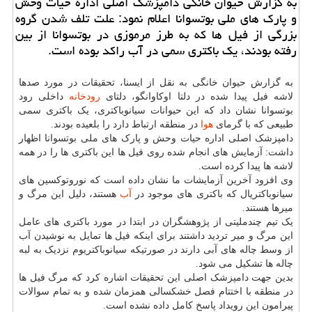
به گزارش حیوان خانگی دامپزشك اصلی اداره حیات وحش
و پارك های ملی بوتسوانا اعلام نمود: علت تلف شدن گروه
بزرگی از فیل ها كه به طرز مرموزی در بوتسوانا از بین
رفته بودند، یك باكتری سمی در آب راكد بوده است.
به گزارش حیوان خانگی به نقل از ایسنا، تحقیقات در مورد صدها
لاشه فیل پیدا شده در دلتا اوکاوانگو، دلتای
رودخانه
داخلی رود
بوتسوانا نشان داد که این حیوانات سیانوباکتری، یک باکتری سمی
طبیعی که با گرمای
هوا
در منطقه ارتباط دارد را بلعیده بودند.
دامپزشک اصلی اداره حیات وحش و پارک های ملی بوتسوانا اظهار
داشت: آزمایش های انجام شده روی فیل ها این باکتری ها را در همه
لاشه ها پیدا کرده است.
وی افزود آخرین آزمایشات ما نشان داده است که نوروتوکسین های
سیانوباکتریال که باکتری های موجود در
آب
هستند، دلیل این مرگ و
میرها هستند.
یک تیم چندملیتی از پژوهشگران در ابتدا در مورد باکتری های عامل
این مرگ و میر تردید داشتند برای اینکه فیل ها تمایل به نوشیدن آب
از وسط چاله های آبی دارند در صورتیکه سیانوباکتریوم نزدیک به لبه
چاله ها تشکیل می شود.
بدین جهت دامپزشک اصلی این تحقیقات اشاره کرد که مرگ فیل ها
در منطقه با اختتام فصل خشکسالی همزمان شده و به تمام سوالات
پیرامون این رویداد پاسخ کامل داده نشده است.