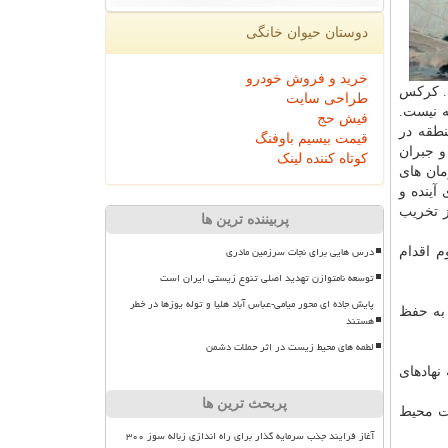
دوستان حیوان خانگی
خرید و فروش خودرو
است. کرکس
طراحی سایت
ه نیست.
فیش حج
زیست منطقه در
قیمت بیسیم باوفنگ
و جبران
کوتاه کننده لینک
مان های
آینده و
ز تخریب
پربیننده ترین ها
درس هایی برای نجات سرزمین مادری
م اقدام
توسعه نامتوازن تهدید اصلی تنوع زیستی ایران است
پایش جاده ای محور میامی-عباس آباد هلیا و توله یوزها در خطر
 به حفظ
هستند
لطمه های محیط زیست در اثر حملات دشمن
نهادهای
پربحث ترین ها
ات محیط
آغاز فرایند جذب سرمایه گذار برای راه اندازی زباله سوز ۳۰۰