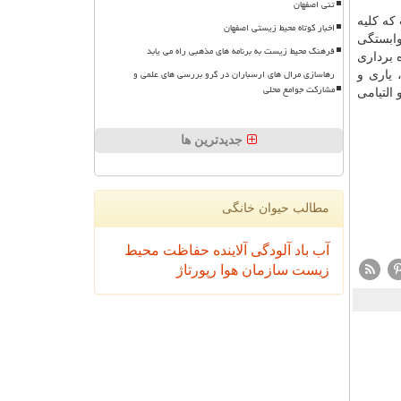
تنی اصفهان
که کلیه
اخبار کوتاه محیط زیستی اصفهان
ابستگی
فرهنگ محیط زیست به برنامه های مذهبی راه می یابد
 برداری
رهاسازی مرال های ارسباران در گرو بررسی های علمی و
 یاری و
مشارکت جوامع محلی
التیامی
جدیدترین ها
مطالب حیوان خانگی
آب
باد
آلودگی
آلاینده
حفاظت محیط
زیست
سازمان
هوا
رپورتاژ