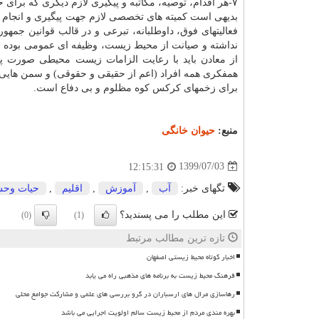
۷-هر اقدام، توصیه، مکاتبه و پیگیری لازم دیگری که برای حفظ محیط زیست و کوه کرکس، لزوم داشته باشد.
بدیهی است کمیته های تخصصی لازم جهت پیگیری و انجام امور
فعالیتهای فوق، داوطلبانه، تبرعی و در قالب قوانین جمه
نداشته و صیانت از محیط زیست، وظیفه ای عمومی بوده و 
از معادن باید با رعایت الزامات زیست محیطی صورت پذ
همفکری همه افراد (اعم از حقیقی و حقوقی) و سمن هایی
برای زخمهای کرکس کوه مظلوم و بی دفاع است.
منبع:
حیوان خانگی
1399/07/03
12:15:31
تگهای خبر:
آب
,
آموزش
,
اقلیم
,
حیات وح
این مطلب را می پسندید؟
(0)
(1)
تازه ترین مطالب مرتبط
اخبار کوتاه محیط زیستی اصفهان
فرهنگ محیط زیست به برنامه های مذهبی راه می یابد
رهاسازی مرال های ارسباران در گرو بررسی های علمی و مشارکت جوامع محلی
بهره مندی مردم از محیط زیست سالم اولویت اجرایی می باشد