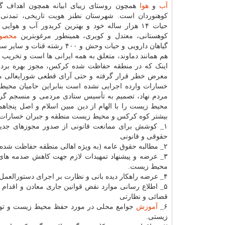
آب
و
هوا
همچون روستای زیبای ابیانه همچون اهداف گ
کوهنوردان است. شهرستان نطنز هویت تاریخی، تمدنی،
حیات ۱۴ هزار ساله خود و بهترین کریدور آب و هوایی
کوهستانی، معتدل و کویری، همینطور مرغوبترین
محصول
گیاهان دارویی و حیات وحش 
هم همانند دماوند، متعلق به همه ایرانی ها است و تخریب
معرض خطر قرار گرفته و حتی آرای قطعی شورایعالی مع
خسارات وارده اجرایی نشده است بنابراین حامیان محیط 
مردم نهاد، تصمیم به تأسیس ستادی مردمی و منسجم گرفت
محیط زیست را با الهام از دین مبین اسلام و اصل پنجاه
بیشتر کوه کرکس و محیط زیست منطقه و جبران خسارات وا
۱_ کوشش برای ممانعت قانونی از صدور مجوزهای جدید و
حقوقی و قانونی
۲_ مطالبه حقوق عامه (به ویژه اهالی منطقه حفاظت شده کرکس) ناشی از عدم بهره برداری صحیح و اصولی از معادن
۳_ عرضه و پیشنهاد تمهیدات لازم جهت کاهش صدمه های
محیط زیست.
۴_ عرضه راهکار دیده بانی و نظارت بر اجرای دستورالعمل ها و قوانین مربوط به معادن در منطقه حفاظت شده کرکس.
۵_ اطلاع رسانی موارد نقض قوانین جاری معادن و اقدام 
قضائی و نظارتی
۶_
آموزش
جوامع محلی در مورد حفظ محیط زیست و توسعه
زیستی.