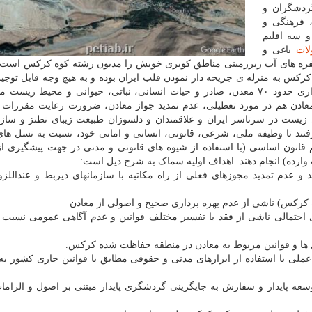
ردشگران و
 فرهنگی و
 و سه اقلیم
ات
باغی و
و ۴۰۰ رشته قنات و سایر سفره های آب زیرزمینی مناطق کویری خویش را مدیون رشته کوه کرکس 
 کرکس به منزله ی جریحه دار نمودن قلب ایران بوده و به هیچ وجه قابل توجی
اینک که در منطقه حفاظت شده کرکس، مجوز بهره برداری حدود ۷۰ معدن، صادر و حیات انسانی، نباتی، حیوانی و محیط 
ادن هم در مورد تعطیلی، عدم تمدید جواز معادن، ضرورت رعایت مقررات 
زیست در سرتاسر ایران و علاقمندان و دلسوزان طبیعت زیبای نطنز و ساز
ند تا وظیفه ملی، شرعی، قانونی، انسانی و امانی خود، نسبت به نسل های 
م قانون اساسی (با استفاده از شیوه های قانونی و مدنی در جهت پیشگیری ا
رده) انجام دهند. اهداف اولیه سماک به شرح ذیل است:
 عدم تمدید مجوزهای فعلی از راه مکاتبه با سازمانهای ذیربط و عنداللزو
 احتمالی ناشی از فقد یا تفسیر مختلف قوانین و عدم آگاهی عمومی نسبت
عملی با استفاده از ابزارهای مدنی و حقوقی مطابق با قوانین جاری کشور به 
 پایدار و سفارش به جایگزینی گردشگری پایدار مبتنی بر اصول و الزام