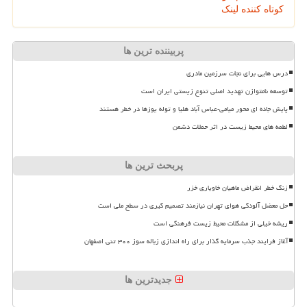
کوتاه کننده لینک
پربیننده ترین ها
درس هایی برای نجات سرزمین مادری
توسعه نامتوازن تهدید اصلی تنوع زیستی ایران است
پایش جاده ای محور میامی-عباس آباد هلیا و توله یوزها در خطر هستند
لطمه های محیط زیست در اثر حملات دشمن
پربحث ترین ها
زنگ خطر انقراض ماهیان خاویاری خزر
حل معضل آلودگی هوای تهران نیازمند تصمیم گیری در سطح ملی است
ریشه خیلی از مشکلات محیط زیست فرهنگی است
آغاز فرایند جذب سرمایه گذار برای راه اندازی زباله سوز ۳۰۰ تنی اصفهان
جدیدترین ها