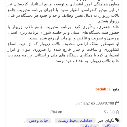
معاون هماهنگی امور اقتصادی و توسعه منابع استاندار کردستان نیز
در این ویدیو کنفرانس، اظهار نمود: با اجرای برنامه مدیریت جامع
تالاب زریوار، به دنبال تعیین وظایف و حد و حدود هر دستگاه در قبال
زریوار هستیم.
خالد جعفری، یادآوری کرد: برنامه مدیریت جامع تالاب زریوار با
حضور همه دستگاه های استان و در جلسه شورای برنامه ریزی استان
بررسی و تصویب و تناقض و ابهامات آن رفع شده است.
او همینطور تملک اراضی محدوده تالاب زریوار که از حیث انتفاع
کشاورزی و ساخت و ساز خارج شده را ضروری عنوان و ابراز
امیدواری کرد با همکاری دستگاه های ملی و استانی، برنامه مدیریت
جامع تالاب زریوار، به اهداف خود برسد.
منبع:
petiab.ir
1399/07/08
23:13:57
1784
5.0 / 5
تگهای خبر:
حفاظت محیط زیست
,
حیات وحش
,
دستگاه
,
سازمان