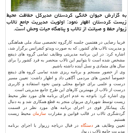
به گزارش حیوان خانگی كردستان مدیركل حفاظت محیط
زیست كردستان اظهار نمود: اولویت مدیریت جامع تالاب
زیوار حفظ و صیانت از تالاب و پناهگاه حیات وحش است.
فریبا رضایی در هفتمین جلسه کارگروه تخصصی ستاد ملی هماهنگی
و مدیریت تالاب های کشور، که به صورت ویدئو کنفرانس برگزار شد،
اشاره کرد: در این برنامه مدیریتی وظایف تمامی گروه های ذینفع
مشخص شده است تا بتوانیم این تالاب منحصر به فرد کشور را برای
سال های متمادی و نسل آینده داشته باشیم.
وی از حضور مسنجم و برنامه ریزی شده تمامی گروه های ذینفع
خصوصاً انجمن های مردمی آگاهی داد و اظهار داشت: تعیین مسیر
درست و علمی برای جوامع محلی وتبین نحوه استفاده و کاربری
درست از تالاب از مهمترین کارهای این طرح جامع مدیریتی است.
وی اشاره کرد: باتوجه به عدم اجرای برنامه های مورد نظر محیط
زیست توسط شهرداری مریوان منجر به قطع همکاری شد و به دنبال
یک پیمانکار قوی در اجرای برنامه های مورد نظر در قسمت
گردشگری تالاب در قالب قوانین و مقرارت
سازمان
محیط زیست
هستیم.
تعیین وظایف هر
دستگاه
در قبال دریاچه زریوار با اجرای برنامه
مدیریت جامع تالاب زریوار