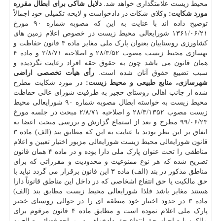
محیط زیست علامتگذاری خواهد شد.
دلایل شاکی برای ابطال مقرره
مورد شکایت:
وکلای شکات در دادخواست و لایحه تکمیلی خود اجمالاً
توضیح داده اند با عنایت به این که مصوبه شماره ۹۰ مورخ
۲۱/‏۰۶/‏۱۳۶۱‬ شورایعالی محیط زیست در خصوص اعلام زمین های
کشاورزی روستاییان بعنوان پارک ملی مغایر ماده ۳ قانون حفاظت و
بهسازی محیط زیست مصوب ۲۸/۳/۵۲ و اصلاحیه ۲/۸/۷۱ و ماده ۴
همان قانون می باشد چون به حقوق حقه افراد رعایت نگردیده و
سبب تضییع حقوق آنان شده است.
رأی هیأت تخصصی اراضی
شهرسازی، منابع طبیعی و محیط زیست:
در مورد شکایت مطرح
شده از جانب اهالی روستای خجیر به طرفیت شورای عالی حفاظت
محیط زیست به خواسته ابطال مصوبه شماره ۹۰ شورایعالی محیط
زیست مصوب ۲۸/۳/۱۳۵۲ و اصلاحیه ۲/۸/۷۱ مبحث در جلسه مورخ
۲۳/‏۰۶/‏۹۹‬ مطرح و بعد از استماع گزارش و بررسی مبحث اعضا به
اتفاق بر این نظر بودند با عنایت به این که مطابق بند (الف) ماده ۳
قانون شورایعالی محیط زیست شورایعالی مزبور اختیار تعیین و اعلام
مناطقی را تحت عنوان پارک ملی دارا بوده و در ماده ۴ همان قانون
تصریح شده که هر نوع ممنوعیت و محدودیت و مقرراتی که برای
مناطق مذکور در بند (الف) ماده ۳ این قانون برقرار می گردد نباید با
حق مالکیت یا حق انتفاع اشخاصی که در داخل این مناطق قانوناً دارا
هستند مغایر باشد فلذا شورایعالی محیط زیست مطابق بند (الف)
ماده ۳ در حدود اختیار خود منطقه ای را در حوالی روستای خجیر
پارک ملی اعلام نموده است و مطابق ماده ۴ قانون مرقوم برای
مالکین یا صاحبان حق انتفاع حق دادخواهی در مراجع قضائی صالح به