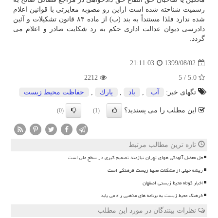
رسمیت شناخته شده است ازاین رو مصوبه مغایرتی با قوانین اعلام
شده ندارد فلذا مستنداً به بند (ب) از ماده ۸۴ قانون تشکیلات و آئین
دادرسی دیوان عدالت اداری حکم به رد شکایت صادر و اعلام می
گردد.
1399/08/02
21:11:03
2212
5.0 / 5
تگهای خبر:
آب
,
باد
,
پارك
,
حفاظت محیط زیست
این مطلب را می پسندید؟
(0)
(1)
تازه ترین مطالب مرتبط
حل معضل آلودگی هوای تهران نیازمند تصمیم گیری در سطح ملی است
ریشه خیلی از مشکلات محیط زیست فرهنگی است
اخبار کوتاه محیط زیستی اصفهان
فرهنگ محیط زیست به برنامه های مذهبی راه می یابد
نظرات بینندگان در مورد این مطلب