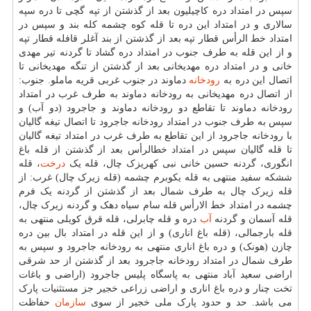
سپس در امتداد دره کاچیلیون بعد از گذشتن از تپه گچی تا دره سپه
سالاری و در امتداد این دره تا قله کوه چشمه کله بند و سپس در
امتداد خط الرأس قطار تپه بعد از گذشتن از بند آغلر قافله قطار تپه
و از این قله به طرف جنوب در امتداد دره گشاد تا گردنه تیر مهدی
خانی و در امتداد دره مهدیخانی بعد از گذشتن از تنگه مهدیخانی تا
اتصال این دره به
رودخانه
دماوند در جنوب غربی قریه ماملو. جنوب:
از اتصال دره مهدیخانی به رودخانه دماوند به طرف غرب در امتداد
رودخانه دماوند تا تقاطع دو رودخانه دماوند و جاجرود (دو آب) و
سپس به طرف جنوب در امتداد رودخانه جاجرود تا اتصال تیغه گالیان
با رودخانه جاجرود از این تقاطع به طرف غرب در امتداد تیغه گالیان
تا قله گالیان سپس در امتداد خطالرأس بعد از گذشتن از قله باغ
انگوری، گردنه حسین خانی نبی کهریزک چال، قله یک
درخت
، قله
ششکه سفید منتهی به قله یکوبرم چشمه (قله زیرک چال) غرب: از
قله زیرک چال به طرف شمال بعد از گذشتن از گردنه یک فرم
چشمه در امتداد خط الارأس قله سام سیاه دهک و گردنه زیرک چال،
قله آسمان و گردنه
آب
دره و قله چابرلی، قله قرق کویلی منتهی به
قله بارجمالی، (قله باغ اناری) و از این قله در امتداد بال بین دره
چازن (هونک) و دره باغ اناری منتهی به رودخانه جاجرود و سپس به
طرف شمال در امتداد رودخانه جاجرود بعد از گذشتن از حد شرقی
اراضی سعید آباد منتهی به پاسگاه پلیس جاجرود (اراضی و باغات
تخت چنار و دره باغ اناری و اراضی زراعی خجیر جز مستثنیات پارک
می باشد. حد و حدود پارک ملی خجیر از سوی
سازمان
حفاظت