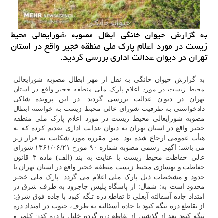
به گزارش حیوان خانگی ابطال مصوبه شورایعالی محیط
زیست در مورد اعلام پارك ملی منطقه خجیر واقع در استان
تهران در دیوان عدالت اداری بررسی گردید.
به گزارش حیوان خانگی به نقل از مهر ابطال مصوبه شورایعالی
محیط زیست در مورد اعلام پارک ملی منطقه خجیر واقع در استان
تهران در دیوان عدالت بررسی گردید. در این پرونده شاکی
دادخواستی به طرفیت شورای عالی محیط زیست به خواسته ابطال
مصوبه شورایعالی محیط زیست در مورد اعلام پارک ملی منطقه
خجیر واقع در استان تهران به دیوان عدالت اداری تقدیم کرده که به
هیأت عمومی ارجاع شده بود. متن مقرره مورد شکایت به قرار زیر
می باشد: آگهی رسمی مصوبه شماره ۹۰ مورخ ۲۱/‏۰۶/‏۱۳۶۱‬ شورای
عالی حفاظت محیط زیست با عنایت به بند (الف) ماده ۳ قانون
حفاظت و بهسازی محیط زیست منطقه خجیر واقع در استان تهران با
حدود و مشخصات ذیل پارک ملی اعلام می گردد: پارک ملی خجیر
محدود است به: شمال: از پاسگاه پلیس جاجرود به طرف شرق در
امتداد جاده آسفالته آبعلی تا تقاطع دره تنگه کبود با جاده فوق شرق:
از تقاطع دره تنگه کبود با جاده آسفالته به طرف، جنوب در امتداد دره
تنگه کبود بعد از گذشتن از تقاطع دره گرده خلیل تا دره کدن کلمر و