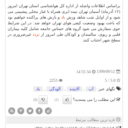
براساس اطلاعات واصله از اداره کل هواشناسی استان تهران امروز
(۱۲ آذرماه) آسمان تهران نیمه ابری همراه با غبار محلی پیشبینی می
شود و از اوایل شب شاهد وزش
باد
و بارش های پراکنده خواهیم بود
که باعث بهبود وضعیت کیفی هوای تهران خواهد شد. در این شرایط
جوی سفارش می شود گروه های حساس جامعه شامل کلیه بیماران
قلبی و ریوی، سالمندان و کودکان طی امروز از
تردد
غیرضروری در
سطح شهر اجتناب کنند.
1399/09/12
14:55:34
2253
5.0 / 5
تگهای خبر:
آب
,
آلاینده
,
آلودگی
,
باد
این مطلب را می پسندید؟
(0)
(1)
تازه ترین مطالب مرتبط
آغاز فرایند جذب سرمایه گذار برای راه اندازی زباله سوز ۳۰۰ تنی اصفهان