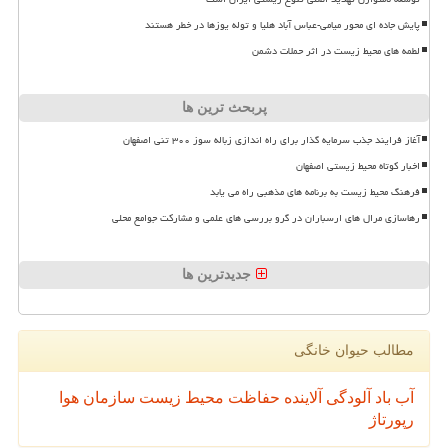
پایش جاده ای محور میامی-عباس آباد هلیا و توله یوزها در خطر هستند
لطمه های محیط زیست در اثر حملات دشمن
پربحث ترین ها
آغاز فرایند جذب سرمایه گذار برای راه اندازی زباله سوز ۳۰۰ تنی اصفهان
اخبار کوتاه محیط زیستی اصفهان
فرهنگ محیط زیست به برنامه های مذهبی راه می یابد
رهاسازی مرال های ارسباران در گرو بررسی های علمی و مشارکت جوامع محلی
جدیدترین ها
مطالب حیوان خانگی
آب
باد
آلودگی
آلاینده
حفاظت محیط زیست
سازمان
هوا
رپورتاژ