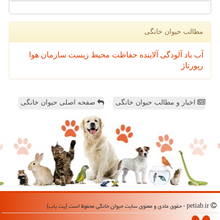
مطالب حیوان خانگی
آب
باد
آلودگی
آلاینده
حفاظت محیط زیست
سازمان
هوا
رپورتاژ
اخبار و مطالب حیوان خانگی
صفحه اصلی حیوان خانگی
petiab.ir - حقوق مادی و معنوی سایت حیوان خانگی محفوظ است (پت یاب)