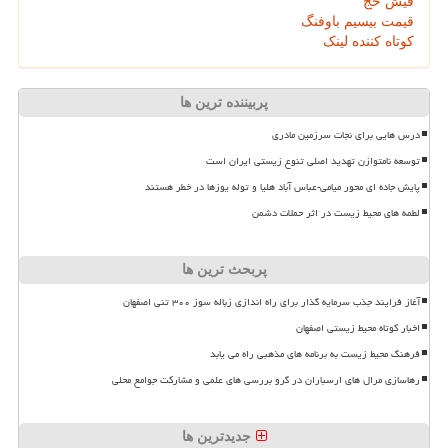
فیش حج
قیمت بیسیم باوفنگ
کوتاه کننده لینک
پربیننده ترین ها
درس هایی برای نجات سرزمین مادری
توسعه نامتوازن تهدید اصلی تنوع زیستی ایران است
پایش جاده ای محور میامی-عباس آباد هلیا و توله یوزها در خطر هستند
لطمه های محیط زیست در اثر حملات دشمن
پربحث ترین ها
آغاز فرایند جذب سرمایه گذار برای راه اندازی زباله سوز ۳۰۰ تنی اصفهان
اخبار کوتاه محیط زیستی اصفهان
فرهنگ محیط زیست به برنامه های مذهبی راه می یابد
رهاسازی مرال های ارسباران در گرو بررسی های علمی و مشارکت جوامع محلی
جدیدترین ها