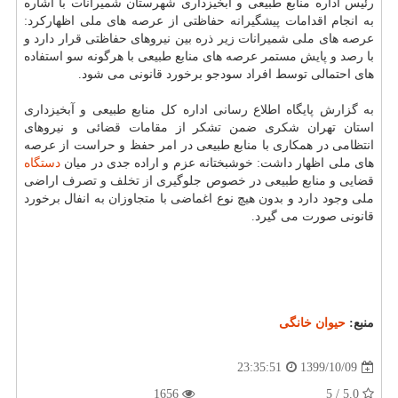
رئیس اداره منابع طبیعی و آبخیزداری شهرستان شمیرانات با اشاره
به انجام اقدامات پیشگیرانه حفاظتی از عرصه های ملی اظهارکرد:
عرصه های ملی شمیرانات زیر ذره بین نیروهای حفاظتی قرار دارد و
با رصد و پایش مستمر عرصه های منابع طبیعی با هرگونه سو استفاده
های احتمالی توسط افراد سودجو برخورد قانونی می شود.
به گزارش پایگاه اطلاع رسانی اداره کل منابع طبیعی و آبخیزداری
استان تهران شکری ضمن تشکر از مقامات قضائی و نیروهای
انتظامی در همکاری با منابع طبیعی در امر حفظ و حراست از عرصه
های ملی اظهار داشت: خوشبختانه عزم و اراده جدی در میان
دستگاه
قضایی و منابع طبیعی در خصوص جلوگیری از تخلف و تصرف اراضی
ملی وجود دارد و بدون هیچ نوع اغماضی با متجاوزان به انفال برخورد
قانونی صورت می گیرد.
منبع:
حیوان خانگی
1399/10/09
23:35:51
1656
5.0 / 5