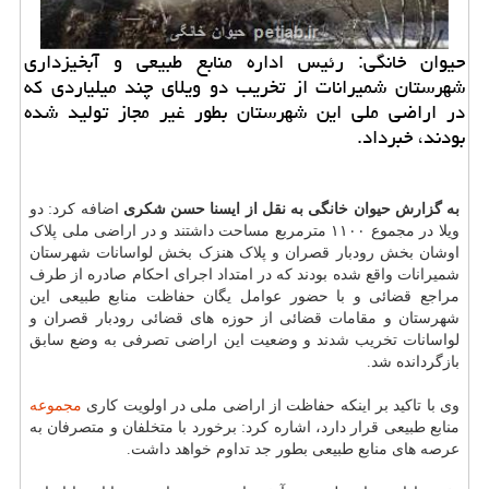
حیوان خانگی: رئیس اداره منابع طبیعی و آبخیزداری
شهرستان شمیرانات از تخریب دو ویلای چند میلیاردی که
در اراضی ملی این شهرستان بطور غیر مجاز تولید شده
بودند، خبرداد.
به گزارش حیوان خانگی به نقل از ایسنا حسن شکری
اضافه کرد: دو
ویلا در مجموع ۱۱۰۰ مترمربع مساحت داشتند و در اراضی ملی پلاک
اوشان بخش رودبار قصران و پلاک هنزک بخش لواسانات شهرستان
شمیرانات واقع شده بودند که در امتداد اجرای احکام صادره از طرف
مراجع قضائی و با حضور عوامل یگان حفاظت منابع طبیعی این
شهرستان و مقامات قضائی از حوزه های قضائی رودبار قصران و
لواسانات تخریب شدند و وضعیت این اراضی تصرفی به وضع سابق
بازگردانده شد.
وی با تاکید بر اینکه حفاظت از اراضی ملی در اولویت کاری
مجموعه
منابع طبیعی قرار دارد، اشاره کرد: برخورد با متخلفان و متصرفان به
عرصه های منابع طبیعی بطور جد تداوم خواهد داشت.