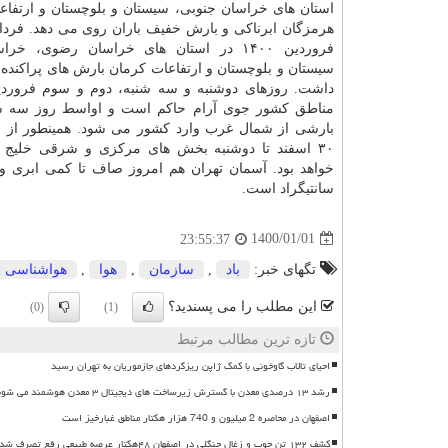
استان های خراسان جنوبی، سیستان و بلوچستان و ارتفاع
هرمزگان ابرناکی و بارش خفیف باران روی می دهد. فردا 
فروردین ۱۴۰۰ در استان های خراسان رضوی، خر
سیستان و بلوچستان و ارتفاعات کرمان بارش های پراکنده 
داشت. روزهای دوشنبه و سه شنبه، دوم و سوم فروردی
مناطق کشور جوی آرام حاکم است و اواسط روز سه شن
بارشی از شمال غرب وارد کشور می شود. همینطور از ا
۳۰ اسفند تا دوشنبه بخش های مرکزی و شرقی خلیج 
سانتیگراد است.
1400/01/01
23:55:37
تگهای خبر:
باد
,
سازمان
,
هوا
,
هواشناسی
این مطلب را می پسندید؟
(0)
(1)
تازه ترین مطالب مرتبط
احیای تالاب گاوخونی با کمک ژاپن ریزگردهای جازموریان به تهران رسید
رشد ۱۳ درصدی معدن با گسترش زیرساخت های دیجیتال ۳ معدن هوشمند می شوند
اصفهان در محاصره 2 میلیون و 740 هزار هکتار مناطق غبارخیز است
کشف ۱۳۲ تن چوب و زغال جنگلی در اصفهان ۴۸هکتار عرصه طبیعی رفع تصرف شد