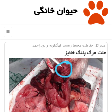
حیوان خانگی
منو
مدیركل حفاظت محیط زیست كهگیلویه و بویراحمد:
علت مرگ پلنگ خائیز