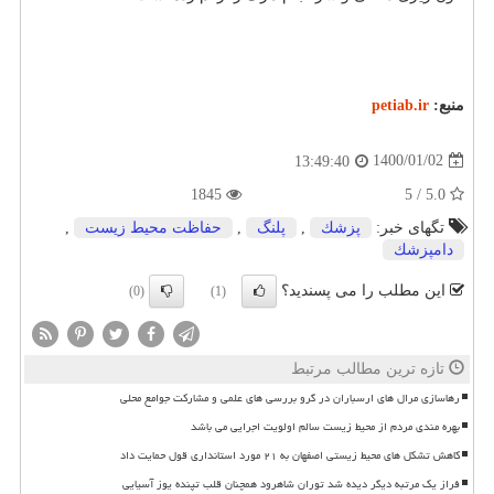
منبع:
petiab.ir
1400/01/02
13:49:40
1845
5.0 / 5
تگهای خبر:
پزشك
,
پلنگ
,
حفاظت محیط زیست
,
دامپزشك
این مطلب را می پسندید؟
(0)
(1)
تازه ترین مطالب مرتبط
رهاسازی مرال های ارسباران در گرو بررسی های علمی و مشارکت جوامع محلی
بهره مندی مردم از محیط زیست سالم اولویت اجرایی می باشد
کاهش تشکل های محیط زیستی اصفهان به ۲۱ مورد استانداری قول حمایت داد
فراز یک مرتبه دیگر دیده شد توران شاهرود همچنان قلب تپنده یوز آسیایی