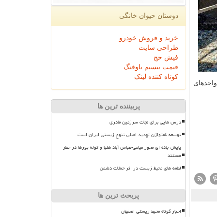
دوستان حیوان خانگی
خرید و فروش خودرو
طراحی سایت
فیش حج
قیمت بیسیم باوفنگ
کوتاه کننده لینک
واحدهای
پربیننده ترین ها
درس هایی برای نجات سرزمین مادری
توسعه نامتوازن تهدید اصلی تنوع زیستی ایران است
پایش جاده ای محور میامی-عباس آباد هلیا و توله یوزها در خطر
هستند
لطمه های محیط زیست در اثر حملات دشمن
پربحث ترین ها
اخبار کوتاه محیط زیستی اصفهان