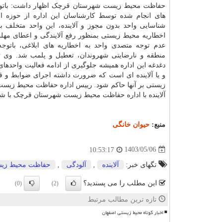
حفاظت محیط زیست شهرستان قرچک اظهار داشت: باتوج
های انجام شده توسط کارشناسان این اداره از حوزه 
شناسایی واحد بدون مجوز و آلاینده، این واحد متخلف ب
اخطاریه محیط زیستی بمنظور رفع آلایندگی و اعطای مه
عدم توجه متصدی واحد به اخطاریه های ابلاغی، باتوجه
منطقه و نارضایتی شهروندان، تعطیل و پلمب شد. وی ت
دغدغه این اداره همیشه جلوگیری از ادامه فعالیت واحدها
و یا آلاینده ای است که ضرورت داشته اجرای ضوابط و ق
زیستی بر آنها حاکم شود. رییس اداره حفاظت محیط زیس
آلاینده با اداره حفاظت محیط زیست شهرستان قرچک با شماره ۳۶۱۲۸۲۲۳ تماس حاصل کرده و موارد را اطلاع رس
منبع:
حیوان خانگی
1403/05/06
10:53:17
تگهای خبر:
آلاینده
,
آلودگی
,
حفاظت محیط زی
این مطلب را می پسندید؟
(0)
(2)
تازه ترین مطالب مرتبط
اخبار کوتاه محیط زیستی اصفهان