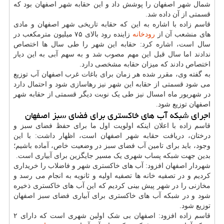
شمال شهر اصفهان را پوشش داد و این حقابه شهر اصفهان بود که
قسمتی از آن داده شد.
قاسم زاده با اشاره به این که حقابه تاریخی شهر اصفهان و مادی
های منشعب آن از
رودخانه
زاینده رود بالای ۷۵ میلیون مترمکعب در
سال است، اشاره کرد: حقابه این شهر را طی سال ها اختصاص
ندادند اما سال قبل این مهم مصوب شد و به سهم آبی به این دیار
اختصاص دادند که میزان حقابه مشخصی دارد.
به گفته وی، مقرر شده هر زمان برای باغات غرب اصفهان آب توزیع
می شود قسمتی از حقابه این شهر نیز رهاسازی شود و احتمال دارد
در شهریور ماه امسال نیز طی یک نوبت دیگر قسمتی از حقابه شهر
اصفهان توزیع شود.
اجرای شبکه آب های خاکستری برای فضای سبز اصفهان
قاسم زاده با اعلان اینکه اولویت اول ما برای حفظ فضای سبز و
درختان، دریافت حقابه شهر اصفهان است، اظهار داشت: با این
وجود، باید برای تامین آب فضای سبز در وضعیت خاص، آماده باشیم؛
بدین جهت شبکه پساب شهری یک مسیر جایگزین برای آبیاری است.
شهردار اصفهان افزود: آب های خاکستری شهر و فاضلاب را خریداری
کردیم و در تصفیه خانه ها تصفیه اولیه و ثانویه به انجام می رسد و
مخازنی را در شهر پیش بینی کردیم که این آب های خاکستری ذخیره
شود و در شبکه آب های خاکستری برای آبیاری فضای سبز اصفهان
توزیع شود.
قاسم زاده افزود: اصفهان بی شک اولین شهری است که دارای ۲