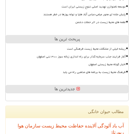
توسعه نامتوازن تهدید اصلی تنوع زیستی ایران است
پایش جاده ای محور میامی-عباس آباد هلیا و توله یوزها در خطر هستند
لطمه های محیط زیست در اثر حملات دشمن
پربحث ترین ها
ریشه خیلی از مشکلات محیط زیست فرهنگی است
آغاز فرایند جذب سرمایه گذار برای راه اندازی زباله سوز ۳۰۰ تنی اصفهان
اخبار کوتاه محیط زیستی اصفهان
فرهنگ محیط زیست به برنامه های مذهبی راه می یابد
جدیدترین ها
مطالب حیوان خانگی
آب
باد
آلودگی
آلاینده
حفاظت محیط زیست
سازمان
هوا
رپورتاژ