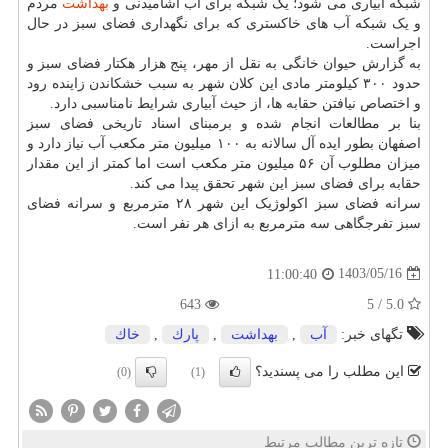
شبکه آبیاری می شود؛ یک شبکه برای آب آشامیدنی و
بهداشت
مردم
و یک شبکه آب های خاکستری که برای نگهداری فضای سبز در حال
اجراست.
به گزارش حیوان خانگی به نقل از مهر، پنج هزار هکتار فضای سبز و
حدود ۳۰۰ کیلومتر مادی این کلان شهر به سبب خشکاندن زاینده رود
و اختصاص نیافتن حقابه ها، از حیث آبیاری شرایط نامناسبی دارد.
بنا بر مطالعات انجام شده و برمبنای اسناد تاریخی فضای سبز
اصفهان بطور ایده آل سالانه به ۱۰۰ میلیون متر مکعب آب نیاز دارد و
میزان مطلوب آن ۵۶ میلیون متر مکعب است اما کمتر از این مقدار
حقابه برای فضای سبز این شهر تحقق پیدا می کند.
سرانه فضای سبز اکولوژیک این شهر ۲۸ مترمربع و سرانه فضای
سبز تفرجگاهی سه مترمربع به ازای هر نفر است.
1403/05/16
11:00:40
643
5.0 / 5
تگهای خبر:
آب
,
بهداشت
,
پارك
,
خاك
این مطلب را می پسندید؟
(0)
(1)
تازه ترین مطالب مرتبط