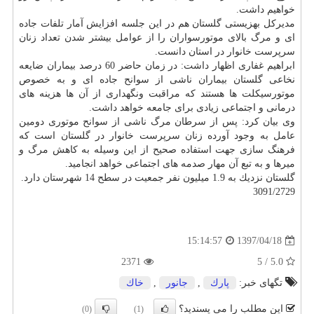
خواهیم داشت.
مدیركل بهزیستی گلستان هم در این جلسه افزایش آمار تلفات جاده
ای و مرگ بالای موتورسواران را از عوامل بیشتر شدن تعداد زنان
سرپرست خانوار در استان دانست.
ابراهیم غفاری اظهار داشت: در زمان حاضر 60 درصد بیماران ضایعه
نخاعی گلستان بیماران ناشی از سوانح جاده ای و به خصوص
موتورسیكلت ها هستند كه مراقبت ونگهداری از آن ها هزینه های
درمانی و اجتماعی زیادی برای جامعه خواهد داشت.
وی بیان كرد: پس از سرطان مرگ ناشی از سوانح موتوری دومین
عامل به وجود آورده زنان سرپرست خانوار در گلستان است كه
فرهنگ سازی جهت استفاده صحیح از این وسیله به كاهش مرگ و
میرها و به تبع آن مهار صدمه های اجتماعی خواهد انجامید.
گلستان نزدیك به 1.9 میلیون نفر جمعیت در سطح 14 شهرستان دارد.
3091/2729
1397/04/18
15:14:57
2371
5.0 / 5
تگهای خبر:
پارك
,
جانور
,
خاك
این مطلب را می پسندید؟
(0)
(1)