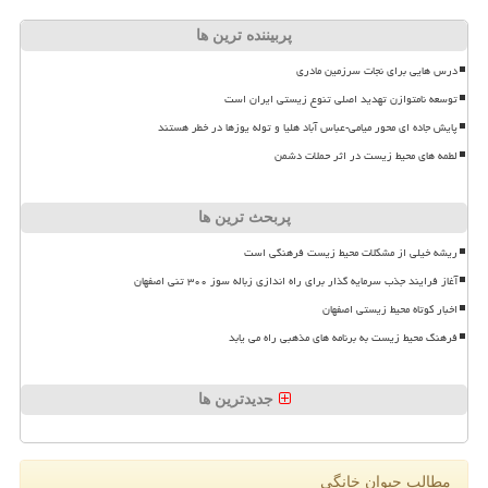
پربیننده ترین ها
درس هایی برای نجات سرزمین مادری
توسعه نامتوازن تهدید اصلی تنوع زیستی ایران است
پایش جاده ای محور میامی-عباس آباد هلیا و توله یوزها در خطر هستند
لطمه های محیط زیست در اثر حملات دشمن
پربحث ترین ها
ریشه خیلی از مشکلات محیط زیست فرهنگی است
آغاز فرایند جذب سرمایه گذار برای راه اندازی زباله سوز ۳۰۰ تنی اصفهان
اخبار کوتاه محیط زیستی اصفهان
فرهنگ محیط زیست به برنامه های مذهبی راه می یابد
جدیدترین ها
مطالب حیوان خانگی