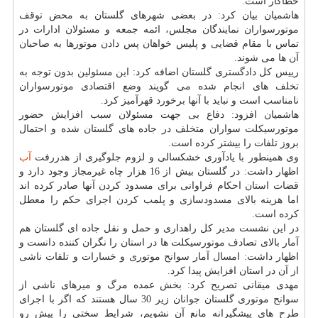
خطاكار است.
هاشمیان بیان كرد: در بعضی شهرهای گلستان به محض توقف
موتورسواران نمایندگان مجلس، ائمه جمعه و مسئولان ادارات در
تماس با مقام قضایی و پلیس خواهان پس دادن موتورها به صاحبان
آن ها می شوند.
رییس كل دادگستری گلستان اضافه كرد: این مسئولین بدون توجه به
تخلف های انجام شده می گویند وضع اقتصادی موتورسواران
نامناسب است و نباید با آنها برخورد قهرآمیز كرد.
هاشمیان افزود: دفاع بی جهت مسئولان سبب افزایش حضور
موتورسیكلت سواران متخلف در جاده های گلستان شده و احتمال
بروز تلفات را بیشتر كرده است.
وی همینطور با یادآوری خشكسالی و لزوم جلوگیری از هدررفت
آب
اظهار داشت: در گلستان بیش از 16 هزار چاه غیرمجاز وجود دارد و
قضات استان احكام فراوانی برای مسدود كردن آنها صادر كرده اند
اما هزینه بالای مسدودسازی و پلمب كردن اجرای حكم را معطل
كرده است.
در این نشست مدیر كل راهداری و حمل و نقل جاده ای گلستان هم
آمار بالای تصادف موتورسیكلت ها در استان را نگران كننده دانست و
اظهار داشت: امسال آمار سوانح موتوری و خسارات و تلفات ناشی
از آن در استان افزایش پیدا كرد.
مهدی میقانی تصریح كرد: بخش عمده مرگ و میرهای ناشی از
سوانح موتوری گلستان جوانان زیر 30 سال هستند كه اگر با اجرای
طرح های پیشگیرانه مانع آن نشویم، شرایط سختی را پیش رو