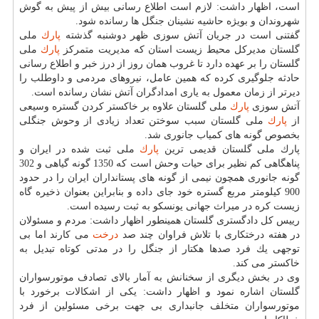
است، اظهار داشت: لازم است اطلاع رسانی بیش از پیش به گوش
شهروندان و بویژه حاشیه نشینان جنگل ها رسانده شود.
گفتنی است در جریان آتش سوزی ظهر دوشنبه گذشته
پارك
ملی
گلستان مدیركل محیط زیست استان كه مدیریت متمركز
پارك
ملی
گلستان را بر عهده دارد تا غروب همان روز از درز خبر و اطلاع رسانی
حادثه جلوگیری كرده كه همین عامل، نیروهای مردمی و داوطلب را
دیرتر از زمان معمول به یاری امدادگران آتش نشان رسانده است.
آتش سوزی
پارك
ملی گلستان علاوه بر خاكستر كردن گستره وسیعی
از
پارك
ملی گلستان سبب سوختن تعداد زیادی از وحوش جنگلی
بخصوص گونه های كمیاب جانوری شد.
پارك ملی گلستان قدیمی ترین
پارك
ملی ثبت شده در ایران و
پناهگاهی كم نظیر برای حیات وحش است كه 1350 گونه گیاهی و 302
گونه جانوری همچون نیمی از گونه های پستانداران ایران را در حدود
900 كیلومتر مربع گستره خود جای داده و بنابراین بعنوان ذخیره گاه
زیست كره در میراث جهانی یونسكو به ثبت رسیده است.
رییس كل دادگستری گلستان همینطور اظهار داشت: مردم و مسئولان
در هفته درختكاری با تلاش فراوان چند صد
درخت
می كارند اما بی
توجهی یك فرد صدها هكتار از جنگل را در مدتی كوتاه تبدیل به
خاكستر می كند.
وی در بخش دیگری از سخنانش به آمار بالای تصادف موتورسواران
گلستان اشاره نمود و اظهار داشت: یكی از اشكالات برخورد با
موتورسواران متخلف جانبداری بی جهت برخی مسئولین از فرد