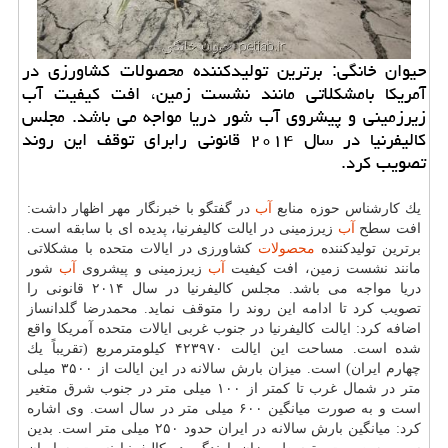
حیوان خانگی: برترین تولیدكننده محصولات كشاورزی در
آمریكا بامشكلاتی مانند نشست زمین، افت كیفیت آب
زیرزمینی و پیشروی آب شور دریا مواجه می باشد. مجلس
كالیفرنیا در سال ۲۰۱۴ قانونی رابرای توقف این روند
تصویب كرد.
یك كارشناس حوزه منابع
آب
در گفتگو با خبرنگار مهر اظهار داشت:
افت سطح
آب
زیرزمینی در ایالت كالیفرنیا، پدیده ای با سابقه است.
برترین تولیدكننده
محصولات
كشاورزی در ایالات متحده با مشكلاتی
مانند نشست زمین، افت كیفیت
آب
زیرزمینی و پیشروی
آب
شور
دریا مواجه می باشد. مجلس كالیفرنیا در سال ۲۰۱۴ قانونی را
تصویب كرد تا ادامه این روند را متوقف نماید. محمدرضا گلدانساز
اضافه كرد: ایالت كالیفرنیا در جنوب غربی ایالات متحده آمریكا واقع
شده است. مساحت این ایالت ۴۲۳۹۷۰ كیلومترمربع (تقریباً یك
چهارم ایران) است. میزان بارش سالانه در این ایالت از ۳۵۰۰ میلی
متر در شمال غرب تا كمتر از ۱۰۰ میلی متر در جنوب شرق متغیر
است و به صورت میانگین ۶۰۰ میلی متر در سال است. وی اشاره
كرد: میانگین بارش سالانه در ایران حدود ۲۵۰ میلی متر است. بدین