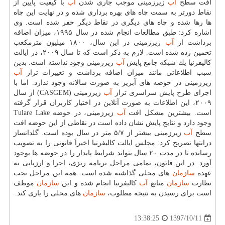
افت سطح
آب
زیرزمینی موجب جاری شدن
آب
با كیفیت پایین از
نقاط دورتر به سمت چاه های بهره برداری شده و در نهایت این چاه
ها رها شده و چاه های دیگری در نقاط دیگر حفر شده است. وی
اشاره كرد: طبق مطالعات انجام شده در سال ۱۹۹۵، میزان اضافه
برداشت از
آب
زیرزمینی در این سال، ۱۸۰۰ میلیون مترمكعب
تخمین زده شده است. لازم به ذكر است كه تا سال ۲۰۰۹، در ایالت
كالیفرنیا یك شبكه جامع پایش
آب
زیرزمینی وجود نداشته است. بدین
سبب اطلاعاتی مانند میزان اضافه برداشت و تغییرات تراز
آب
زیرزمینی در حوضه های آبریز به صورت سالانه وجود ندارد. اما با
اجرای طرح پایش سراسری تراز
آب
زیرزمینی (CASGEM) از سال
۲۰۰۹، این اطلاعات به صورت آنلاین در اختیار كاربران قرار گرفته
است. بیشترین مشكل افت
آب
زیرزمینی، در حوضه Tulare Lake
وجود دارد و نتایج پایش نشان داده است در نقاطی از این حوضه افت
سطح
آب
زیرزمینی بیشتر از ۵/۷ متر در سال بوده است. گلدانساز
درانتها تصریح كرد: مجلس ایالت كالیفرنیا اخیراَ قانونی را به تصویب
رسانده تا در مدت ۲۰ سال بتواند شرایط پایدار را در حوضه ها بوجود
آورد. در این قانون، تمامی مراحل برنامه ریزی، اجرا و ارزیابی به
عهده
سازمان
های محلی گذاشته شده است. همه این مراحل تحت
نظارت
سازمان
منابع
آب
كالیفرنیا انجام شده و این
سازمان
موظف
است برای رسیدن به نتیجه مطلوب،
سازمان
های محلی را یاری كند.
1397/10/11
13:38:25