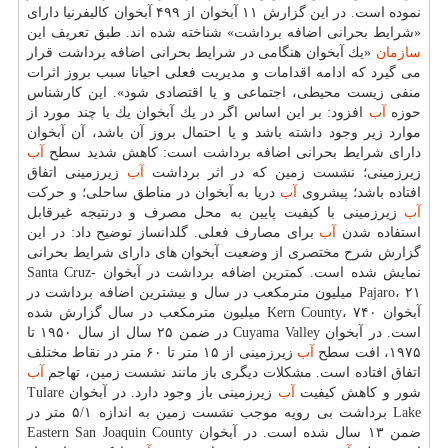
نموده است. در این گزارش ۱۱ آبخوان از ۴۹۹ آبخوان كالیفرنیا دارای
«شرایط بحرانی اضافه برداشت» شناخته شده اند. طبق تعریف این
سازمان
«یك آبخوان هنگامی در شرایط بحرانی اضافه برداشت قرار
می گیرد كه ادامه اقدامات و مدیریت فعلی احیانا سبب بروز اثرات
منفی زیست محیطی، اجتماعی و یا اقتصادی شود». این كارشناس
حوزه
آب
افزود: بر این اساس اگر در یك آبخوان یك یا چند مورد از
موارد زیر وجود داشته باشد و یا احتمال بروز آن باشد، آن آبخوان
دارای شرایط بحرانی اضافه برداشت است: كاهش شدید سطح
آب
زیرزمینی؛ نشست زمین كه در اثر برداشت
آب
زیرزمینی اتفاق
افتاده باشد؛ پیشروی
آب
دریا به آبخوان در مناطق ساحلی؛ و حركت
آب
زیرزمینی با كیفیت پایین به محل مصرف و درنتیجه غیرقابل
استفاده شدن
آب
برای مصارف فعلی. گلدانساز توضیح داد: در این
گزارش شرح مختصری از وضعیت آبخوان های دارای شرایط بحرانی
نمایش شده است. كمترین اضافه برداشت در آبخوان Santa Cruz-
Pajaro، ۲۱ میلیون مترمكعب در سال و بیشترین اضافه برداشت در
آبخوان Kern County، ۷۴۰ میلیون مترمكعب در سال گزارش شده
است. در آبخوان Cuyama Valley در ضمن ۲۵ سال از سال ۱۹۵۰ تا
۱۹۷۵، افت سطح
آب
زیرزمینی از ۱۵ متر تا ۶۰ متر در نقاط مختلف
اتفاق افتاده است. مشكلات دیگری باز مانند نشست زمین، تهاجم
آب
شور و كاهش كیفیت
آب
زیرزمینی باز وجود دارد. در آبخوان Tulare
Lake برداشت بی رویه موجب نشست زمین به اندازه ۵/۱ متر در
ضمن ۱۳ سال شده است. در آبخوان Eastern San Joaquin County