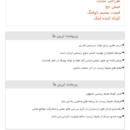
طراحی سایت
فیش حج
قیمت بیسیم باوفنگ
کوتاه کننده لینک
پربیننده ترین ها
درس هایی برای نجات سرزمین مادری
توسعه نامتوازن تهدید اصلی تنوع زیستی ایران است
پایش جاده ای محور میامی-عباس آباد هلیا و توله یوزها در خطر هستند
لطمه های محیط زیست در اثر حملات دشمن
پربحث ترین ها
اخبار کوتاه محیط زیستی اصفهان
فرهنگ محیط زیست به برنامه های مذهبی راه می یابد
رهاسازی مرال های ارسباران در گرو بررسی های علمی و مشارکت جوامع محلی
بهره مندی مردم از محیط زیست سالم اولویت اجرایی می باشد