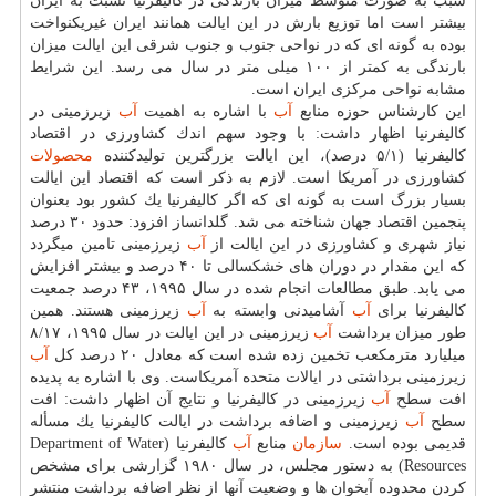
سبب به صورت متوسط میزان بارندگی در كالیفرنیا نسبت به ایران
بیشتر است اما توزیع بارش در این ایالت همانند ایران غیریكنواخت
بوده به گونه ای كه در نواحی جنوب و جنوب شرقی این ایالت میزان
بارندگی به كمتر از ۱۰۰ میلی متر در سال می رسد. این شرایط
مشابه نواحی مركزی ایران است.
این كارشناس حوزه منابع
آب
با اشاره به اهمیت
آب
زیرزمینی در
كالیفرنیا اظهار داشت: با وجود سهم اندك كشاورزی در اقتصاد
كالیفرنیا (۵/۱ درصد)، این ایالت بزرگترین تولیدكننده
محصولات
كشاورزی در آمریكا است. لازم به ذكر است كه اقتصاد این ایالت
بسیار بزرگ است به گونه ای كه اگر كالیفرنیا یك كشور بود بعنوان
پنجمین اقتصاد جهان شناخته می شد. گلدانساز افزود: حدود ۳۰ درصد
نیاز شهری و كشاورزی در این ایالت از
آب
زیرزمینی تامین میگردد
كه این مقدار در دوران های خشكسالی تا ۴۰ درصد و بیشتر افزایش
می یابد. طبق مطالعات انجام شده در سال ۱۹۹۵، ۴۳ درصد جمعیت
كالیفرنیا برای
آب
آشامیدنی وابسته به
آب
زیرزمینی هستند. همین
طور میزان برداشت
آب
زیرزمینی در این ایالت در سال ۱۹۹۵، ۸/۱۷
میلیارد مترمكعب تخمین زده شده است كه معادل ۲۰ درصد كل
آب
زیرزمینی برداشتی در ایالات متحده آمریكاست. وی با اشاره به پدیده
افت سطح
آب
زیرزمینی در كالیفرنیا و نتایج آن اظهار داشت: افت
سطح
آب
زیرزمینی و اضافه برداشت در ایالت كالیفرنیا یك مسأله
قدیمی بوده است.
سازمان
منابع
آب
كالیفرنیا (Department of Water
Resources) به دستور مجلس، در سال ۱۹۸۰ گزارشی برای مشخص
كردن محدوده آبخوان ها و وضعیت آنها از نظر اضافه برداشت منتشر