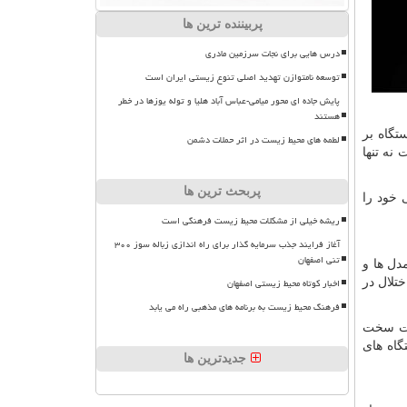
پربیننده ترین ها
درس هایی برای نجات سرزمین مادری
توسعه نامتوازن تهدید اصلی تنوع زیستی ایران است
پایش جاده ای محور میامی-عباس آباد هلیا و توله یوزها در خطر
هستند
تگاه بر
لطمه های محیط زیست در اثر حملات دشمن
نه تنها
پربحث ترین ها
 خود را
ریشه خیلی از مشکلات محیط زیست فرهنگی است
آغاز فرایند جذب سرمایه گذار برای راه اندازی زباله سوز ۳۰۰
تنی اصفهان
دل ها و
اخبار کوتاه محیط زیستی اصفهان
تلال در
فرهنگ محیط زیست به برنامه های مذهبی راه می یابد
لات سخت
گاه های
جدیدترین ها