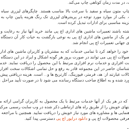
، در مدت زمان کوتاهی چاپ می‌کند.
چاپ متون سیاه و سفید با سرعت بالا مناسب هستند. چاپگرهای لیزری سیاه 
 یکی از موارد مورد توجه در پرینترهای لیزری تک رنگ هزینه پایین چاپ به 
ینه مناسبی برای ادارات تبدیل کرده است.
ه باشند تعمیرات ماشین های اداری اچ پی مانند خرید آنها نیاز به رعایت و 
یا هر یک از ماشین های اداری اچ پی به نوعی بازگشت به حیات کار آن دستگاه
ی جهانی تعمیرات اچ پی انجام شد.
 را خواهد کرد تا تمامی خدمات که به مشتریان و کاربران ماشین های ادار
حصولات اچ پی می توانند در صورت بروز هر گونه اشکال و ایراد در این دستگاه 
فزاری و خدمات نرم افزاری مرتبط با این محصول را دریافت نمایند. خدما
اسان حاضر در این مجموعه قادر به رفع و حل تمامی اشکالات سخت افزار
ات عبارتند از: هد، فرمتر، فیوزینگ، کارتریج ها و... است. هزینه دریافتی پیش 
رد شده و به اطلاع صاحب دستگاه رسانده می شود تا در صورت تأیید مراحل مو
که در هر یک از آنها خدمات مرتبط با یک محصول به کاربران گرامی ارائه م
ستهای خویش را از طریق راه های ارتباطی ذکر شده در وب سایت رسمی مرک
نمایی ها و مشاوره های مورد نیاز خویش را دریافت نمایید. همچنین با مراجعه 
 معرفی محصولات اچ پی و
دانلود درایور اچ پی
دسترسی پیدا کنید.