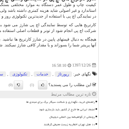
کیفیت چاپ و طول عمر دستگاه به موارد مختلفی بستگی 
استاندارد و غیر اصولی شاید هزینه کمتری داشته باشد ولی 
در نمایندگی اچ پی با استفاده از جدیدترین تکنولوژی روز و 
کارتریج هایی که توسط نمایندگی اچ پی شارژ می شود به
شرکت اچ پی انجام شود از تونر و قطعات اصلی استفاده می 
هیچگاه به دنبال قیمتهای پایین در شارژ کارتریج ها نباشید.
آنها پرینتر شما را بسوزاند و یا مقدار کافی شارژ نمیکنند.
1397/12/26
16:58:10
تگهای خبر:
رپورتاژ
,
خدمات
,
تكنولوژی
,
سر
این مطلب را می پسندید؟
(0)
(1)
تازه ترین مطالب مرتبط
راهنمای خرید، نگهداری و شناخت سیگار برگ برای مبتدی ها
اعتماد ایرانی ها خارج از کشور باید بازسازی شود
رونمائی از گواهینامه بین المللی دیجیتال
۱۰ هتل تهران اخطاریه زیست محیطی گرفتند