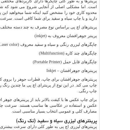
پرینترها و به طور کلی چاپگرها دارای کاربردهای مختلفی ه
است. اما مشکلی اصلی از آنجایی شروع می شود که شما بخ
محدوه کاری خود را مشخص کنید اینکه شما میخواهید این پر
دارید و یا چاپ سیاه و سفید برای شما کافی است. سرعت چ
پرینترهای اچ پی براساس نوع مصرف به چند دسته مختلف 
پرینتر جوهرافشان معروف به (
inkjet
)
چاپگرهای لیزری رنگی و سیاه و سفید معروف (
aser color
چاپگرهای چند کاره (
Multifunction
)
چاپگرهای قابل حمل (
Portable Printer
)
پرینترهای جوهرافشان –
Inkjet
پرینترهای جوهرافشان برای چاپ، قطرات جوهر را بروی کا
چاپ می کند. در این نوع از پرینترای اچ پی ما چندین رنگ 
چاپ رنگی.
عکس و استفاده در عکاسی ها مناسب هستند. سرعت چاپ د
مصارف کلی و عمومی انتخاب بسیار مناسبی است.
پرینترهای لیزری سیاه و سفید (تک رنگ)
پرینترهای لیزری اچ پی به طور کلی دارای سرعت بیشتری