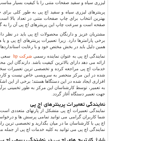
لیزری سیاه و سفید صفحات متنی را با کیفیت بسیار مناسب
پرینترهای لیزری سیاه و سفید اچ پی به طور کلی برای 
بهترین انتخاب برای چاپ صفحات متنی در تعداد بالا است.
صفحه است و سرعت چاپ این پرینترهای اچ پی آن را به گز
مشتریان عزیز و دارنگان محصولات اچ پی باید در نظر داشت
برخی پارامترها دارد. زیرا تعمیرات پرینترهای اچ پی و 
همین دلیل باید در بخش مختص خود و با رعایت استانداردها
نمایندگی اچ پی به عنوان نماینده رسمی
شرکت
hp
سعی خود
ارائه می دهد دارای بالاترین کیفیت باشد. دارندگان این م
خدمات اچ پی مراجعه کرده و تخصصی ترین تعمیرات سخت ا
شده در این مرکز منحصر به سرویسی خاص نیست و کارشن
افزاری ایجاد شده در این دستگاها هستند؛ برخی از این اشکال
به تعمیر، توسط کارشناسان این مرکز به طور تخمینی برآو
جهت تعمیر دستگاه آغاز گردد.
نمایندگی تعمیرات پرینترهای اچ پی
نمایندگی تعمیرات اچ پی متشکل از پارتهای متعددی است 
شما کاربران گرامی می توانید تمامی پرسش ها و درخوا
اچ پی با کارشناسان ما در میان بگذارید و تخصصی ترین راه
نمایندگی اچ پی می توانید به کلیه خدمات اچ پی از جمله
شارژ کارتریج های اچ پی در نمایندگی رسمی اچ پی