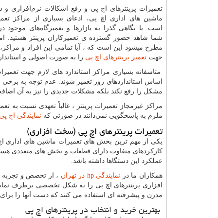
تعمیرات پرینترهای اچ پی و رفع اشکالات نرم‌افزاری و 
ماشین های اداری اچ پی، ادعای بسیاری از مراکز تعم
است. با نگاهی گذرا به بازارها و تعمیرگاه‌های موجود در
شما شاهد حضور گسترده ی تعمیرکاران پرینتر هستید. ام
مطرح میشود این است که ، آیا تمامی این افراد و مراکز،
جهت
تعمیر پرینترهای اچ پی
را به صورت اصولی و استاندارد
متاسفانه بسیاری مراکز استاندارد های لازم جهت تعمیرات
اساس استانداردهای روز تعمیر شوند. عدم توجه به برخی عو
مشکل را رفع نکند بلکه مشکلات جدیدی را نیز به آن اضافه 
مراکز غیرمجاز تعمیرات پرینتر ، غالباً تعهدی نسبت به تعم
ملزم به پاسخگویی نمی‌دانند در صورتی که
نمایندگی اچ پی
تعمیرات پرینترهای اچ پی (سخت افزاری)
یکی از مهم ترین بخش های تعمیرات ماشین های اداری اچ
کارکردهای متفاوت دارای قطعات و بخش های متعددی هستند.
عملکرد این دستگاها داشته باشد.
همکاران ما در
نمایندگی
hp
در تهران
، از تخصص و تجربه لا
افزاری پرینترهای اچ پی را به شکل تخصصی برطرف نمایند. 
مدرن و پیشرفته ای استفاده می کنند که دست آنها را برای
بهترین خرید و انتخاب در پرینترهای اچ پی