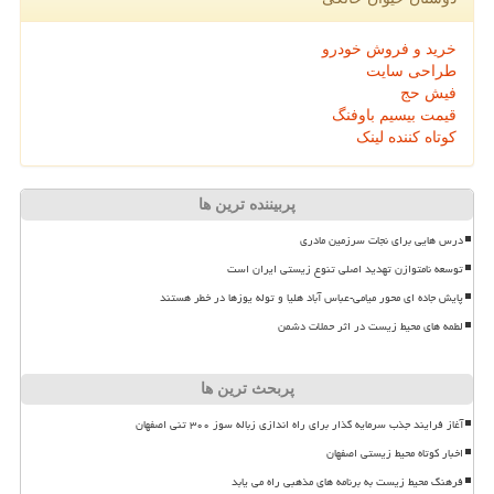
خرید و فروش خودرو
طراحی سایت
فیش حج
قیمت بیسیم باوفنگ
کوتاه کننده لینک
پربیننده ترین ها
درس هایی برای نجات سرزمین مادری
توسعه نامتوازن تهدید اصلی تنوع زیستی ایران است
پایش جاده ای محور میامی-عباس آباد هلیا و توله یوزها در خطر هستند
لطمه های محیط زیست در اثر حملات دشمن
پربحث ترین ها
آغاز فرایند جذب سرمایه گذار برای راه اندازی زباله سوز ۳۰۰ تنی اصفهان
اخبار کوتاه محیط زیستی اصفهان
فرهنگ محیط زیست به برنامه های مذهبی راه می یابد