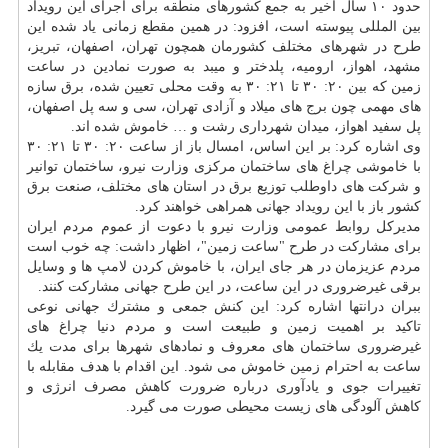
حدود ۱۰ سال اخیر به جمع كشورهای منطقه برای اجرای این رویداد
بین المللی پیوسته است، افزود: در همین مقطع زمانی یاد شده این
طرح در شهرهای مختلف كشورمان همچون تهران، اصفهان، تبریز،
مشهد، اهواز، ارومیه، پلدختر و میبد به صورت نمادین در ساعت
زمین كه بین ۲۰: ۳۰ تا ۲۱: ۳۰ به وقت محلی تعیین شده، برق سازه
های مهمی چون برج های میلاد و آزادی تهران، سی و سه پل اصفهان،
پل سفید اهواز، میدان شهرداری رشت و … خاموش شده اند.
وی اشاره كرد: بر این اساس، امسال باز از ساعت ۲۰: ۳۰ تا ۲۱: ۳۰
با خاموشی چراغ های ساختمان مركزی وزارت نیرو، ساختمان توانیر
و شركت های داوطلب توزیع برق در استان های مختلف، صنعت برق
كشور باز با این رویداد جهانی همراهی خواهند كرد.
مدیركل روابط عمومی وزارت نیرو با دعوت از عموم مردم ایران
برای مشاركت در طرح "ساعت زمین"، اظهار داشت: چه خوب است
مردم عزیزمان در هر جای ایران، با خاموش كردن لامپ ها و وسایل
برقی غیرضروری در این ساعت، در این طرح جهانی مشاركت كنند.
ببران درانتها اشاره كرد: این كنش جمعی و مشترك جهانی نوعی
تاكید بر اهمیت زمین و طبیعت است و مردم دنیا چراغ های
غیرضروری ساختمان های معروف و نمادهای شهرها برای مدت یك
ساعت به احترام زمین خاموش می شود. این اقدام با هدف مقابله با
تغییرات جوی و یادآوری درباره ضرورت كاهش مصرف انرژی و
كاهش آلودگی های زیست محیطی صورت می گیرد.