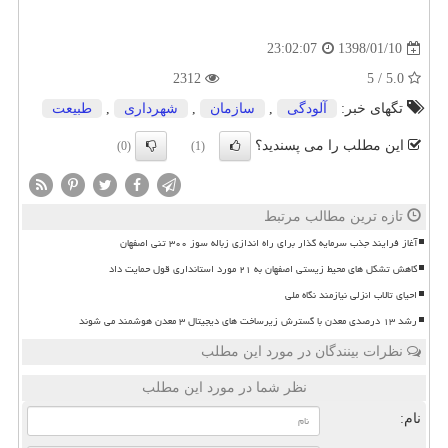
1398/01/10
23:02:07
2312
5.0 / 5
تگهای خبر:
آلودگی
,
سازمان
,
شهرداری
,
طبیعت
این مطلب را می پسندید؟
(0)
(1)
تازه ترین مطالب مرتبط
آغاز فرایند جذب سرمایه گذار برای راه اندازی زباله سوز ۳۰۰ تنی اصفهان
کاهش تشکل های محیط زیستی اصفهان به ۲۱ مورد استانداری قول حمایت داد
احیای تالاب انزلی نیازمند نگاه ملی
رشد ۱۳ درصدی معدن با گسترش زیرساخت های دیجیتال ۳ معدن هوشمند می شوند
نظرات بینندگان در مورد این مطلب
نظر شما در مورد این مطلب
نام: