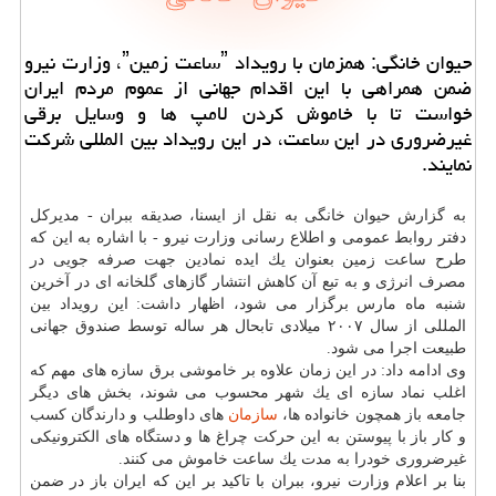
حیوان خانگی: همزمان با رویداد ˮساعت زمینˮ، وزارت نیرو
ضمن همراهی با این اقدام جهانی از عموم مردم ایران
خواست تا با خاموش كردن لامپ ها و وسایل برقی
غیرضروری در این ساعت، در این رویداد بین المللی شركت
نمایند.
به گزارش حیوان خانگی به نقل از ایسنا، صدیقه ببران - مدیركل
دفتر روابط عمومی و اطلاع رسانی وزارت نیرو - با اشاره به این كه
طرح ساعت زمین بعنوان یك ایده نمادین جهت صرفه جویی در
مصرف انرژی و به تبع آن كاهش انتشار گازهای گلخانه ای در آخرین
شنبه ماه مارس برگزار می شود، اظهار داشت: این رویداد بین
المللی از سال ۲۰۰۷ میلادی تابحال هر ساله توسط صندوق جهانی
طبیعت اجرا می شود.
وی ادامه داد: در این زمان علاوه بر خاموشی برق سازه های مهم كه
اغلب نماد سازه ای یك شهر محسوب می شوند، بخش های دیگر
جامعه باز همچون خانواده ها،
سازمان
های داوطلب و دارندگان كسب
و كار باز با پیوستن به این حركت چراغ ها و دستگاه های الكترونیكی
غیرضروری خودرا به مدت یك ساعت خاموش می كنند.
بنا بر اعلام وزارت نیرو، ببران با تاكید بر این كه ایران باز در ضمن