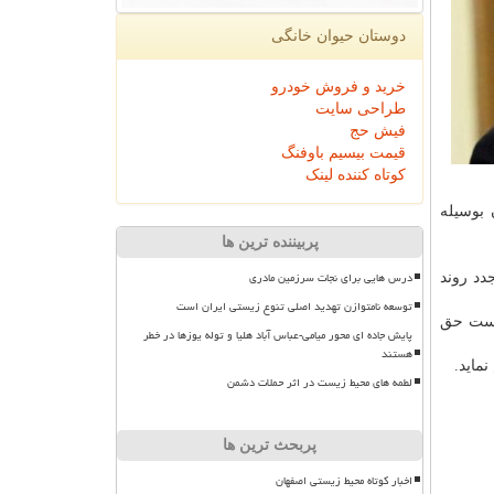
دوستان حیوان خانگی
خرید و فروش خودرو
طراحی سایت
فیش حج
قیمت بیسیم باوفنگ
کوتاه کننده لینک
بوسیله
پربیننده ترین ها
درس هایی برای نجات سرزمین مادری
دد روند
توسعه نامتوازن تهدید اصلی تنوع زیستی ایران است
است حق
پایش جاده ای محور میامی-عباس آباد هلیا و توله یوزها در خطر
هستند
ماید.
لطمه های محیط زیست در اثر حملات دشمن
پربحث ترین ها
اخبار کوتاه محیط زیستی اصفهان