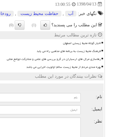
1398/04/13
13:00:55
تگهای خبر:
آب
,
حفاظت محیط زیست
,
رودخان
این مطلب را می پسندید؟
(0)
(1)
تازه ترین مطالب مرتبط
اخبار کوتاه محیط زیستی اصفهان
فرهنگ محیط زیست به برنامه های مذهبی راه می یابد
رهاسازی مرال های ارسباران در گرو بررسی های علمی و مشارکت جوامع محلی
بهره مندی مردم از محیط زیست سالم اولویت اجرایی می باشد
نظرات بینندگان در مورد این مطلب
ن
نام:
ایمیل:
نظر: