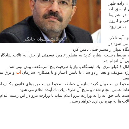
ن زاده ظهر
از حق آبه
گاز co۲ اظهار نمود: در شرایط
ی و كارون
 ای بر روی
 آبه تالاب
 می شود در
اه پمپاژ از مسیر قبلی تامین كرد.
حیط زیست اشاره كرد: به منظور تامین قسمتی از حق آبه تالاب شادگان 
یی آن انجام شد.
بینی شد.
آب
و برق مج
سید.
 محیط زیست بیان كرد: سازمان حفاظت محیط زیست برمبنای قانون مكلف 
مطالعات علمی انجام شده و نتایج آن ظرف یك ماه آینده اعلام می شود.
اید حق آبه را به وزارت نیرو اعلام نماید تا وزارت نیرو در این زمینه اقدام ن
لاب ها به بهره برداری خواهد رسید.