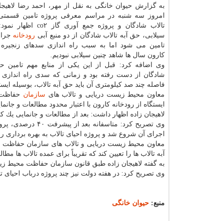
به گزارش حیوان خانگی به نقل از مهر، احمد رضا لاهیجا
امروز سه شنبه در مراسم معرفی پروژه تامین قسمتی 
تالاب شادگان و پروژه جمع آوری 
سیلابی، حق آبه تالاب شادگان از دو منبع آبی
رودخانه
جراح
تامین می شود اما به سبب راه اندازی سدهای زنجیره
كارون سال ها شاهد چنین سیلابی نبودیم.
وی اضافه كرد: قبل از این یكی از منابع مهم تامین حق
شادگان از دست رفته بود و زمانی كه سدی راه اندازی
فاصله چند صد كیلومتری آن باید حق آبه تالاب، بوسیله ایستگ
معاون محیط زیست دریایی و تالاب های
سازمان
حفاظت م
ایستگاه از رودخانه كارون با اعتبار محدود مطالعات و جانما
لاهیجان زاده اظهار داشت: بعد از مطالعات و جانمایی یك كانال ۶ كیلومتری، یك ایستگاه پمپاژ با ظرفیت پنج مترمكعب پیش 
وی تصریح كرد: متاسفانه بعد از پیشرفت ۴۰ درصدی، پروژه متوقف و بعد از دو سال با تامین اعتبار و با همكاری سازمان
اجرای آن شروع شد و پروژه احیای تالاب به بهره برداری ر
معاون محیط زیست دریایی و تالاب های سازمان حفاظت
آبه تالاب ها را تعیین كند كه تقریباً برای عمده تالاب ها 
به گفته لاهیجان زاده طبق قانون سازمان حفاظت محیط زیست ب
وی تصریح كرد: در هفته دولت نیز چند پروژه درباب احیای تا
منبع:
حیوان خانگی