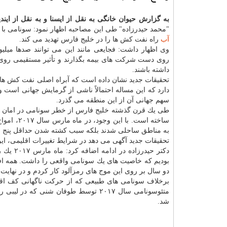
به گزارش حیوان خانگی به نقل از ایسنا و به نقل از ایندی
"محمد حیدرزاده" طی این مصاحبه اظهار نمود: سونامی با ارتفاع
آب
راه نفت كش ها را در خلیج فارس تهدید می كند.
وی اظهار داشت: فجایعی مانند این می توانند صدها میلیو
روی دست شركت های بیمه بگذارند و تأثیر مستقیمی رو
داشته باشند.
سهم جهانی آن از این منطقه می گذرد.
طی یك قرن گذشته خلیج فارس از خطر سونامی در امان بو
به مناطق ساحلی شدند بلكه سبب كشته شدن حداقل پنج نف
تحقیقات جدید آگهی می دهد در شرایط تغییرات اقلیمی، این
بودیم كه خاصیت های یك سونامی واقعی را داشت. همه افر
دو سال بر روی این موج های رمزآلود كار كردم و در نهایت متوجه شد
برخلاف سونامی های طبیعی كه از حركت ناگهانی كف اقیا
متئوسونامی سال ۲۰۱۷ توسط طوفان شنی ك
شد.