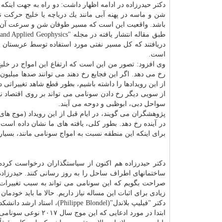
دكتر حیدرزاده در ادامه اظهار داشت: دو راه به جهت این
شن و ماسه در پهنه آبی مانند یك دریاچه یا خلیج حركت 
باشد. واقعیت این است كه مسیر طوفان شن و سرعت آن در 
دریافتند كه كل مسیر نفتی مورد استفاده توسط عربستان
است.
وی افزود: تصور من این است كه ارتفاع این امواج در خلی
رخ می دهد. اگر این فجایع رخ دهند می توانند صدها میلیون
از این رویدادها را داشته باشیم، بطور قطع شاهد تغییراتی 
از سویی دیگر رخ دادن سونامی می تواند بر روی اقتصاد نیز
سواحل دبی، ابوظبی و دوحه می آیند.
برای اینكه این منطقه نسبت به امواج سونامی مانند، بسی
دكتر حیدرزاده هم اكنون از سیاستگذاران درخواست كرده
ساختمانهای اطراف ساحل را به روز رسانی كنند. حیدرزاده
صراحت بگویم كه این سونامی می تواند به سبب تغییرات آب
زیادی برای اثبات این مساله نیاز داریم. حالا ما باید خودما
ابتدا در مورد ادعایی كه این موج سال ۲۰۱۷ نوعی سونامی بوده شك داشته و احتمال می داده است "موج عظیم"(rogue waves) بوده باشند.