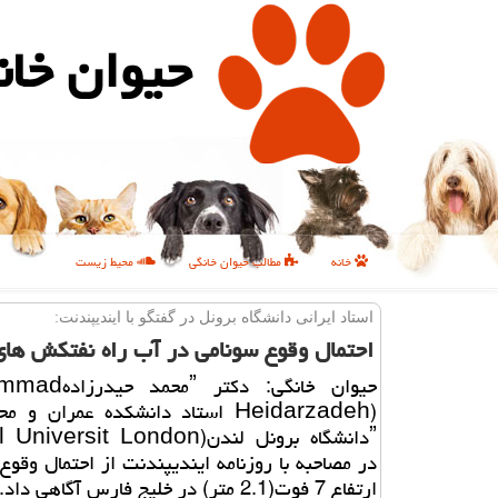
حیوان خان
خانه
مطالب حیوان خانگی
محیط زیست
استاد ایرانی دانشگاه برونل در گفتگو با ایندیپندنت:
احتمال وقوع سونامی در آب راه نفتكش های
حیوان خانگی: دكتر ˮ
Heidarzadeh) استاد دانشكده عمران 
ˮدانشگاه برونل لندنiversit London
در مصاحبه با روزنامه ایندیپندنت از احتمال وقوع 
ارتفاع 7 فوت(2.1 متر) در خلیج فارس آگاهی داد.