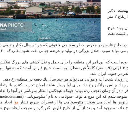
پندنت
، دكتر
 ۲ متر
ن پوند خرج
ی قیمت نفت
تحقیقات جدید نشان داده است كه آبراه اصلی نفت كش ها در خلیج فارس در معرض خطر سونامی ۷ فوتی كه هر دو س
دارد كه
ده است كه این امر این منطقه را برای حمل و نقل كشتی های بزرگ نفتكش 
ساخته است. با این وجود، در ماه مارس سال ۲۰۱۷، امواج ۳ فوتی (۰.۹ متر) كاملاً غیرمنتظره به سمت خلیج فارس آمدند كه ن
ر در جنوب ایران شد.
 رویداد شدید آب و هوایی می تواند هر چند سال یك دفعه در منطقه رخ دهد.
اد در آن زمان تعجب زده بودند چونكه هیچكس انتظار سونامی در آنجا را ند
م كه این موج ها نوعی سونامی به نام "متئوسونامی"(meteotsunami) هستند.
نوس ها ایجاد می شوند، متئوسونامی ها از تغییرات سریع فشار
هوا
ایجاد م
ه در لیبی رخ داد، به وجود آمد و بعد از آن از خلیج فارس گذر كرد و موجب ایجاد موج 