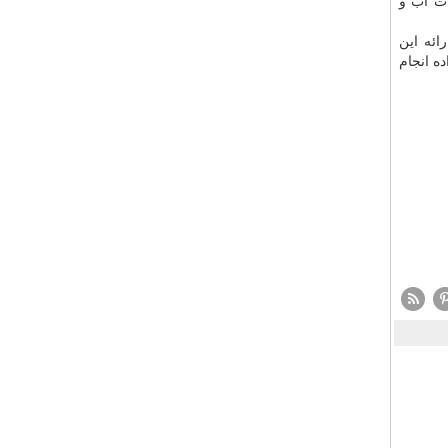
ات آب و
ائه این
ه انجام