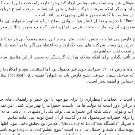
كه طوفان شن و ماسه، متئوسونامی ایجاد كند وجود دارد، راه نخست این است ك
نماید و دیگر اینكه سرعت حركت طوفان شن باید همانند سرعت امواج دریاچه 
مقایسه با گذشته بطور شایان توجهی تغییر یافته است.
طبق مقاله انتشار یافته در مجله "Pure and Applied Geophysics" با تجزیه و تحلیل فشار هوا، سوابق سطح دریا و تصاویر ماهواره 
 سعودی، ایران، امارات متحده عربی، عراق، قطر، كویت و بحرین حالا در م
ج فارس می تواند به شش یا هفت متر برسد. این پدیده معمولاً بین هر دو تا 
 خرج روی دست شركت های بیمه بگذارند و به اعتقاد من اگر ما در آینده یك یا 
در قیمت نفت خواهیم بود.
 تأثیر بگذارد برای اینكه سالانه هزاران گردشگر به بعضی از این مناطق ساحل
پژوهشگران می گویند، در ایام قبل از این رویداد (موج های ماه مارس ۲۰۱۷)، شرایط جوی غیر معمول بود اما استثنایی نبود و ام
در آینده رخ دهد. بطور كلی، یافته های ما نشان داده ا
ار حساس و لطمه پذیر است.
 است تا اقدامات اضطراری را برای مواجهه با این خطر و راهنمایی های جد
 بر این باور است كه دولت ها می بایست خطرات را بهتر درك كنند. "من نمی ت
 و هوایی باشد بلكه این تغییرات می تواند یكی از دلیلهای آن باشد. ما به 
ن را برای خطرات غیرمعمول كه در گذشته از آن ایمن بوده ایم، آماده نماییم. "
دكتر "فیلیپ بلاندل"(Philippe Blondel)، استاد ارشد دانشكده فیزیك "دانشگاه بث"(University of Bath)، كه در این تح