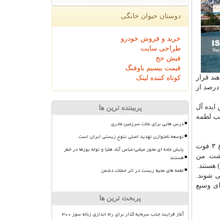
دوستان حیوان خانگی
خرید و فروش خودرو
طراحی سایت
فیش حج
قیمت بیسیم باوفنگ
ال یكبار رخ می دهند قرار
کوتاه کننده لینک
 این مساله احتمالاً ناشی از گرمایش جهانی است و می تواند سبب اختلال بزرگی در تولید و عرضه جهانی نفت شود. نفتی كه ۳۰ درصد از
ایده آل
پربیننده ترین ها
ه تنها سبب لطمه
درس هایی برای نجات سرزمین مادری
توسعه نامتوازن تهدید اصلی تنوع زیستی ایران است
دكتر حیدرزاده در ادامه اضافه كرد: ماه مارس ۲۰۱۷ یك رویداد چالش برانگیز رخ داد. برای اولین بار شاهد امواج تخریب كننده با ارتفاع ۳ فوت
پایش جاده ای محور میامی-عباس آباد هلیا و توله یوزها در خطر
اشت. من
هستند
لطمه های محیط زیست در اثر حملات دشمن
ی شوند.
های وسیع
پربحث ترین ها
آغاز فرایند جذب سرمایه گذار برای راه اندازی زباله سوز ۳۰۰