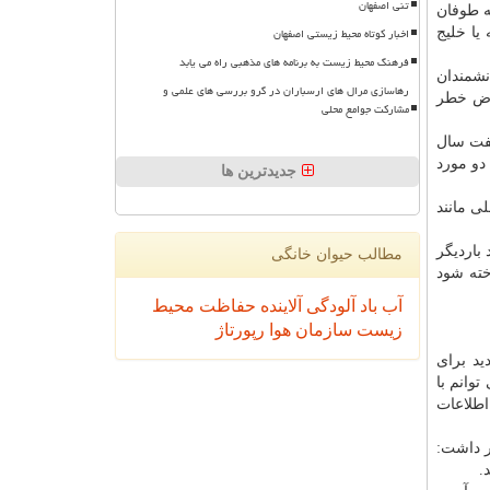
تنی اصفهان
ه طوفان
اخبار کوتاه محیط زیستی اصفهان
یا خلیج
فرهنگ محیط زیست به برنامه های مذهبی راه می یابد
ای، دانشمندان
رهاسازی مرال های ارسباران در گرو بررسی های علمی و
عرض خطر
مشارکت جوامع محلی
هفت سال
دو مورد
جدیدترین ها
ی مانند
كان دارد باردیگر
مطالب حیوان خانگی
ست كه ساحل شمال شرقی خلیج فارس باید به عنوان" نقطه داغ "(hot spot) شناخته شود
آب
باد
آلودگی
آلاینده
حفاظت محیط
زیست
سازمان
هوا
رپورتاژ
ید برای
وانم با
اطلاعات
قیق دخیل نبود، اظهار داشت: