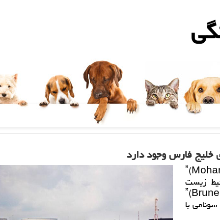
گی
 خلیج فارس وجود دارد
محمد حیدرزادهˮ(Mohammad
و محیط زیست
ˮ(Brunel Un)
سونامی با