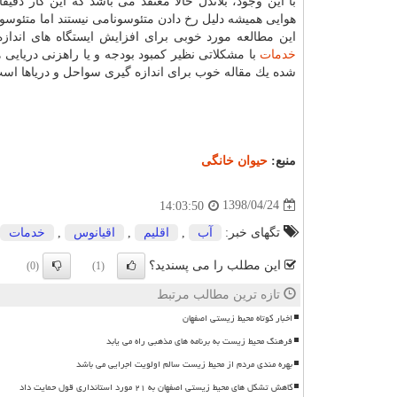
با این وجود، بلاندل حالا معتقد می باشد كه این كار دقیق
هوایی همیشه دلیل رخ دادن متئوسونامی نیستند اما متئوسونا
این مطالعه مورد خوبی برای افزایش ایستگاه های اندا
خدمات
با مشكلاتی نظیر كمبود بودجه و یا راهزنی دریایی 
شده یك مقاله خوب برای اندازه گیری سواحل و دریاها است
منبع:
حیوان خانگی
1398/04/24
14:03:50
تگهای خبر:
آب
,
اقلیم
,
اقیانوس
,
خدمات
این مطلب را می پسندید؟
(0)
(1)
تازه ترین مطالب مرتبط
اخبار کوتاه محیط زیستی اصفهان
فرهنگ محیط زیست به برنامه های مذهبی راه می یابد
بهره مندی مردم از محیط زیست سالم اولویت اجرایی می باشد
کاهش تشکل های محیط زیستی اصفهان به ۲۱ مورد استانداری قول حمایت داد