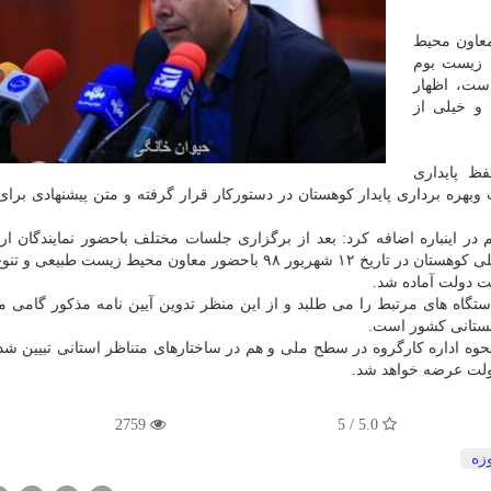
معاون محیط
ن زیست بوم
ست، اظهار
و خیلی از
ظ پایداری
بهره برداری پایدار كوهستان در دستوركار قرار گرفته و متن پیشنهادی برا
در اینباره اضافه كرد: بعد از برگزاری جلسات مختلف باحضور نمایندگان ار
مرتبط، آخرین جلسه بررسی و تدوین آیین نامه كارگروه ملی كوهستان در تاریخ ۱۲ شهریور ۹۸ باحضور معاون محیط زی
ت دولت آماده شد.
گاه های مرتبط را می طلبد و از این منظر تدوین آیین نامه مذكور گامی م
وهستانی كشور است.
نحوه اداره كارگروه در سطح ملی و هم در ساختارهای متناظر استانی تبیین ش
ولت عرضه خواهد شد.
2759
5.0 / 5
زه