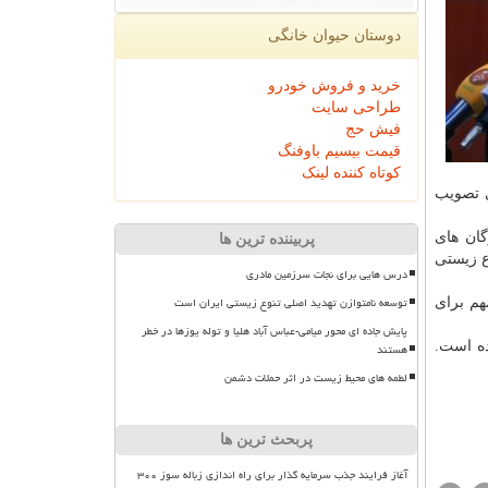
دوستان حیوان خانگی
خرید و فروش خودرو
طراحی سایت
فیش حج
قیمت بیسیم باوفنگ
کوتاه کننده لینک
ی تصویب
گان های
پربیننده ترین ها
ست طبیعی و تنوع زیستی
درس هایی برای نجات سرزمین مادری
توسعه نامتوازن تهدید اصلی تنوع زیستی ایران است
هم برای
پایش جاده ای محور میامی-عباس آباد هلیا و توله یوزها در خطر
ده است.
هستند
لطمه های محیط زیست در اثر حملات دشمن
پربحث ترین ها
آغاز فرایند جذب سرمایه گذار برای راه اندازی زباله سوز ۳۰۰