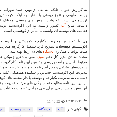
به گزارش حیوان خانگی به نقل از مهر، حمید ظهرابی 
زیست طبیعی و تنوع زیستی با اشاره به اینكه كوهستا
ارزشمندی است كه واجد ارزش های زیستی مختلف ا
داشت: منابع
آب
كشور وابسته به این اكوسیستم بوده 
فعالیت های توسعه ای وابسته یا متأثر از كوهستان است.
وی با تاكید بر مدیریت یكپارچه كوهستان و لزوم حف
اكوسیستم كوهستان، تصریح كرد: تشكیل كارگروه مدیریت و
هیئت دولت با همكاری
دستگاه
های ذی ربط تهیه شد.
محمد مدادی مدیر كل دفتر
موزه
ملی و ذخایر ژنتیكی هم 
در پردیسان تشكیل و متن آیین نامه به منظور عرضه به هیئ
مدیریت این اكوسیستم حساس و شكننده هماهنگی كلیه دست
دستیابی به مدیریت یكپارچه و توسعه پایدار محیط های ك
در این آیین نامه وظایف تمام ارگان های مرتبط تعریف و 
این پیش نویس بزودی برای طی مراحل تصویب به هیأت د
1398/06/19
11:45:33
تگهای خبر:
آب
,
دستگاه
,
محیط زیست
,
مو