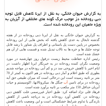
به گزارش حیوان خانگی، به نقل از ایرنا كاهش قابل توجه
دبی رودخانه دز موجب مرگ گونه های مختلفی از آبزیان به
ویژه ماهیان این رودخانه شده است.
به گزارش حیوان خانگی به نقل از ایرنا دبی رودخانه دز از هفته
گذشته تابحال به حدی كاهش یافته كه بخش هایی از این رودخانه
بخصوص در پایین دست پل باستانی و اطراف پل شناور با رشد قابل
توجه جلبك ها و خزه ها به تالاب تبدیل شده و قسمت هایی از آن هم
خشك شده است.
رئیس اداره حفاظت محیط زیست دزفول روز چهارشنبه در مورد
وضعیت نگران كننده رودخانه دز به خبرنگار ایرنا اظهار داشت: در
ایام اخیر با كاهش خروجی سد دز و كم آبی رودخانه دز مواجه شدیم
بطوری كه طبق اعلام و آمار دبی رودخانه دز هم اكنون به كمتر از 70
متر بر ثانیه رسیده است این درحالی است كه میزان طبیعی حق آبه
رودخانه دز برای تامین
آب
جنگل ها، میكروتالابها، اكوسیستم و حیات
آبزیان حداقل 150 متر مكعب بر ثانیه برآورد شده است.
فرهاد قلی نژاد اضافه كرد: طبق اخبار غیررسمی علت كاهش دبی
رودخانه دز، كاهش آورد رودخانه دز به دریاچه ناشی از كاهش
بارندگی یا تداوم شرایط خشكسالی است و این وضعیت باعث كاهش