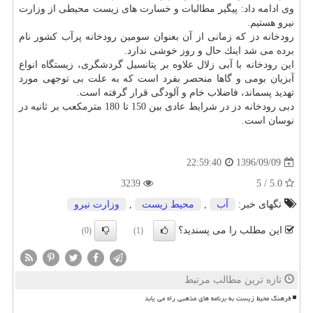
وی ادامه داد: پیگیر مطالبات و خسارت های زیست محیطی از وزارت
نیرو هستیم.
رودخانه دز كه زمانی از آن بعنوان سومین رودخانه پرآب كشور نام
برده می شد اینك حال و روز خوشی ندارد.
این رودخانه با آبی زلال علاوه بر پتانسیل گردشگری، زیستگاه انواع
آبزیان بومی و گاها منحصر بفرد است كه به علت بی توجهی مورد
تهدید پسماند، فاضلاب خام و آلودگی قرار گرفته است.
دبی رودخانه دز در شرایط عادی بین 150 تا 180 مترمكعب بر ثانیه در
نوسان است.
1396/09/09
22:59:40
3239
5.0 / 5
تگهای خبر:
آب
,
محیط زیست
,
وزارت نیرو
این مطلب را می پسندید؟
(0)
(1)
تازه ترین مطالب مرتبط
فرهنگ محیط زیست به برنامه های مذهبی راه می یابد