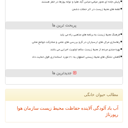
پایش جاده ای محور میامی-عباس آباد هلیا و توله یوزها در خطر هستند
لطمه های محیط زیست در اثر حملات دشمن
پربحث ترین ها
فرهنگ محیط زیست به برنامه های مذهبی راه می یابد
رهاسازی مرال های ارسباران در گرو بررسی های علمی و مشارکت جوامع محلی
بهره مندی مردم از محیط زیست سالم اولویت اجرایی می باشد
کاهش تشکل های محیط زیستی اصفهان به ۲۱ مورد استانداری قول حمایت داد
جدیدترین ها
مطالب حیوان خانگی
آب
باد
آلودگی
آلاینده
حفاظت محیط زیست
سازمان
هوا
رپورتاژ