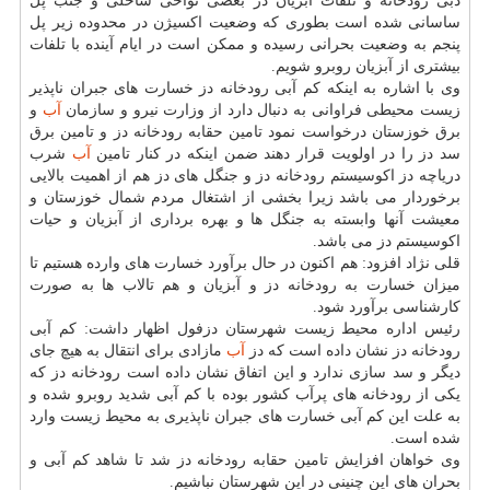
دبی رودخانه و تلفات آبزیان در بعضی نواحی ساحلی و جنب پل
ساسانی شده است بطوری كه وضعیت اكسیژن در محدوده زیر پل
پنجم به وضعیت بحرانی رسیده و ممكن است در ایام آینده با تلفات
بیشتری از آبزیان روبرو شویم.
وی با اشاره به اینكه كم آبی رودخانه دز خسارت های جبران ناپذیر
زیست محیطی فراوانی به دنبال دارد از وزارت نیرو و سازمان
آب
و
برق خوزستان درخواست نمود تامین حقابه رودخانه دز و تامین برق
سد دز را در اولویت قرار دهند ضمن اینكه در كنار تامین
آب
شرب
دریاچه دز اكوسیستم رودخانه دز و جنگل های دز هم از اهمیت بالایی
برخوردار می باشد زیرا بخشی از اشتغال مردم شمال خوزستان و
معیشت آنها وابسته به جنگل ها و بهره برداری از آبزیان و حیات
اكوسیستم دز می باشد.
قلی نژاد افزود: هم اكنون در حال برآورد خسارت های وارده هستیم تا
میزان خسارت به رودخانه دز و آبزیان و هم تالاب ها به صورت
كارشناسی برآورد شود.
رئیس اداره محیط زیست شهرستان دزفول اظهار داشت: كم آبی
رودخانه دز نشان داده است كه دز
آب
مازادی برای انتقال به هیچ جای
دیگر و سد سازی ندارد و این اتفاق نشان داده است رودخانه دز كه
یكی از رودخانه های پرآب كشور بوده با كم آبی شدید روبرو شده و
به علت این كم آبی خسارت های جبران ناپذیری به محیط زیست وارد
شده است.
وی خواهان افزایش تامین حقابه رودخانه دز شد تا شاهد كم آبی و
بحران های این چنینی در این شهرستان نباشیم.