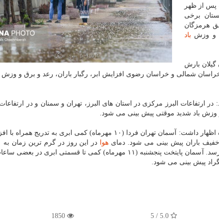
 پس از ظهر
ستان برخی
ق هرمزگان
ق و وزش
باد
استان گیلان بارش
خراسان شمالی و خراسان رضوی افزایش ابر، رگبار باران، رعد و برق و وزش ب
در ارتفاعات البرز مركزی در استان های البرز، تهران و سمنان و در ارتفاعا
و وزش باد شدید موقتی پیش بینی می شود.
وظیفه درانتها درباره وضعیت جوی پایتخت طی دو روز آینده اظهار داشت: آسمان تهران فردا (۱۰ مهرماه) كمی ابری به تدر
فیف باران پیش بینی می شود. دمای
هوا
سانتیگراد و در خنك ترین زمان به ۱۷ درجه سانتیگراد می رسد. آسمان پایتخت پنجشنبه (۱۱ مهرماه) كمی تا قسمتی ابری
1850
5.0 / 5