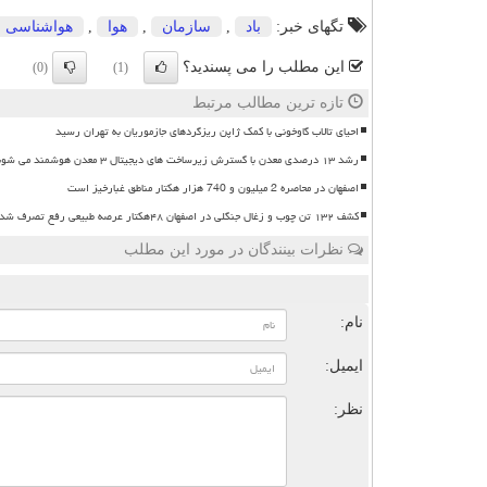
تگهای خبر:
باد
,
سازمان
,
هوا
,
هواشناسی
این مطلب را می پسندید؟
(0)
(1)
تازه ترین مطالب مرتبط
احیای تالاب گاوخونی با کمک ژاپن ریزگردهای جازموریان به تهران رسید
رشد ۱۳ درصدی معدن با گسترش زیرساخت های دیجیتال ۳ معدن هوشمند می شوند
اصفهان در محاصره 2 میلیون و 740 هزار هکتار مناطق غبارخیز است
کشف ۱۳۲ تن چوب و زغال جنگلی در اصفهان ۴۸هکتار عرصه طبیعی رفع تصرف شد
نظرات بینندگان در مورد این مطلب
ن
نام:
ایمیل:
نظر: