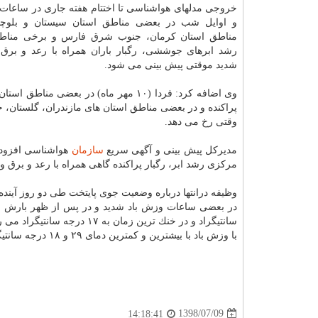
خروجی مدلهای هواشناسی تا اختتام هفته جاری در ساعات
و اوایل شب در بعضی مناطق استان سیستان و بلوچ
مناطق استان كرمان، جنوب شرق فارس و برخی مناط
رشد ابرهای جوششی، رگبار باران همراه با رعد و بر
شدید موقتی پیش بینی می شود.
وی اضافه كرد: فردا (۱۰ مهر ماه) در بعضی مناطق 
پراكنده و در بعضی مناطق استان های مازندران، گلستان، 
وقتی رخ می دهد.
مدیركل پیش بینی و آگهی سریع
سازمان
هواشناسی افزود: 
مركزی رشد ابر، رگبار پراكنده گاهی همراه با رعد و برق 
در بعضی ساعات وزش باد شدید و در پس از ظهر بارش خ
با وزش باد با بیشترین و كمترین دمای ۲۹ و ۱۸ درجه سانتیگراد پیش بینی می شود.
1398/07/09
14:18:41