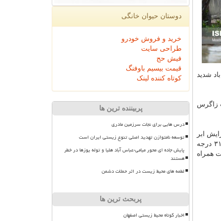
دوستان حیوان خانگی
خرید و فروش خودرو
طراحی سایت
فیش حج
قیمت بیسیم باوفنگ
اد شدید
کوتاه کننده لینک
ت زاگرس
پربیننده ترین ها
درس هایی برای نجات سرزمین مادری
یج همراه با افزایش ابر
توسعه نامتوازن تهدید اصلی تنوع زیستی ایران است
در این روز در گرم ترین زمان به ۳۱ درجه
پایش جاده ای محور میامی-عباس آباد هلیا و توله یوزها در خطر
 در بعضی ساعات همراه
هستند
لطمه های محیط زیست در اثر حملات دشمن
پربحث ترین ها
اخبار کوتاه محیط زیستی اصفهان