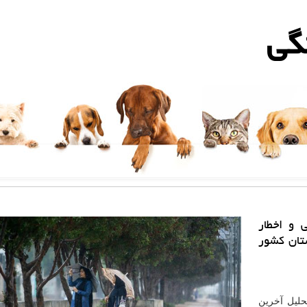
گی
 و اخطار
هواشناسی از رگبار باران در 12 استان كشور
تحلیل آخرین