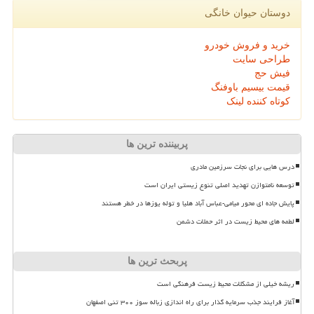
دوستان حیوان خانگی
خرید و فروش خودرو
طراحی سایت
فیش حج
قیمت بیسیم باوفنگ
کوتاه کننده لینک
پربیننده ترین ها
درس هایی برای نجات سرزمین مادری
توسعه نامتوازن تهدید اصلی تنوع زیستی ایران است
پایش جاده ای محور میامی-عباس آباد هلیا و توله یوزها در خطر هستند
لطمه های محیط زیست در اثر حملات دشمن
پربحث ترین ها
ریشه خیلی از مشکلات محیط زیست فرهنگی است
آغاز فرایند جذب سرمایه گذار برای راه اندازی زباله سوز ۳۰۰ تنی اصفهان