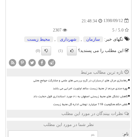
1398/09/12
21:48:34
2307
5.0 / 5
تگهای خبر:
سازمان
,
شهرداری
,
محیط زیست
این مطلب را می پسندید؟
(0)
(1)
تازه ترین مطالب مرتبط
رهاسازی مرال های ارسباران در گرو بررسی های علمی و مشارکت جوامع محلی
بهره مندی مردم از محیط زیست سالم اولویت اجرایی می باشد
کاهش تشکل های محیط زیستی اصفهان به ۲۱ مورد استانداری قول حمایت داد
نقض حکم محکومیت 119 میلیارد تومانی اداره کل محیط زیست
نظرات بینندگان در مورد این مطلب
نظر شما در مورد این مطلب
نام: