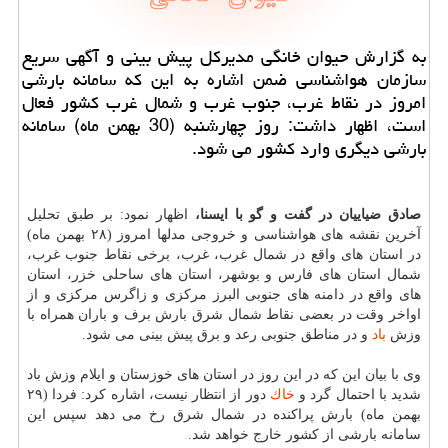
به گزارش حیوان خانگی مدیركل پیش بینی و آگهی سریع
سازمان هواشناسی ضمن اشاره به این كه سامانه بارشی
امروز در نقاط غرب، جنوب غرب و شمال غرب كشور فعال
است، اظهار داشت: روز چهارشنبه (30 بهمن ماه) سامانه
بارشی دیگری وارد كشور می شود.
صادق ضیاییان در گفت و گو با ایسنا،
اظهار نمود: بر طبق تحلیل
آخرین نقشه های هواشناسی و خروجی مدلها امروز (۲۸ بهمن ماه)
در استان های واقع در شمال غرب، غرب، برخی نقاط جنوب غرب،
شمال استان های فارس و بوشهر، استان های ساحلی خزر، استان
های واقع در دامنه های جنوبی البرز مركزی و زاگرس مركزی و از
اواخر وقت در بعضی نقاط شمال شرق بارش برف و باران همراه با
وزش
باد
و در مناطق جنوبی رعد و برق پیش بینی می شود.
وی با بیان این كه در این روز در استان های خوزستان و ایلام وزش باد
شدید با احتمال گرد و
خاك
دور از انتظار نیست، اشاره كرد: فردا (۲۹
بهمن ماه) بارش پراكنده در شمال شرق رخ می دهد سپس این
سامانه بارشی از كشور خارج خواهد شد.