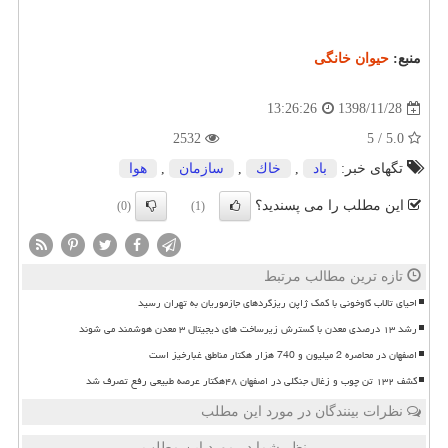
منبع:
حیوان خانگی
1398/11/28
13:26:26
2532
5.0 / 5
تگهای خبر:
باد
,
خاك
,
سازمان
,
هوا
این مطلب را می پسندید؟
(0)
(1)
تازه ترین مطالب مرتبط
احیای تالاب گاوخونی با کمک ژاپن ریزگردهای جازموریان به تهران رسید
رشد ۱۳ درصدی معدن با گسترش زیرساخت های دیجیتال ۳ معدن هوشمند می شوند
اصفهان در محاصره 2 میلیون و 740 هزار هکتار مناطق غبارخیز است
کشف ۱۳۲ تن چوب و زغال جنگلی در اصفهان ۴۸هکتار عرصه طبیعی رفع تصرف شد
نظرات بینندگان در مورد این مطلب
نظر شما در مورد این مطلب