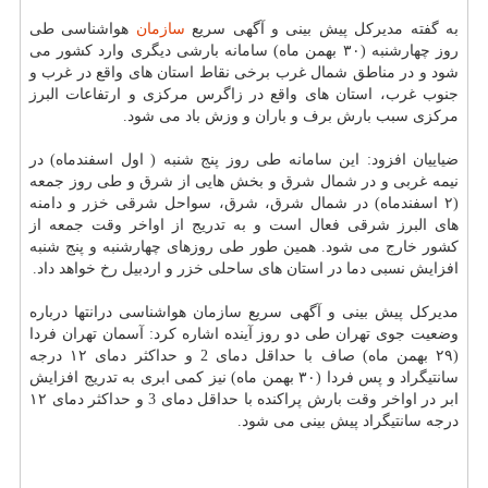
به گفته مدیركل پیش بینی و آگهی سریع
سازمان
هواشناسی طی
روز چهارشنبه (۳۰ بهمن ماه) سامانه بارشی دیگری وارد كشور می
شود و در مناطق شمال غرب برخی نقاط استان های واقع در غرب و
جنوب غرب، استان های واقع در زاگرس مركزی و ارتفاعات البرز
مركزی سبب بارش برف و باران و وزش باد می شود.
ضیاییان افزود: این سامانه طی روز پنج شنبه ( اول اسفندماه) در
نیمه غربی و در شمال شرق و بخش هایی از شرق و طی روز جمعه
(۲ اسفندماه) در شمال شرق، شرق، سواحل شرقی خزر و دامنه
های البرز شرقی فعال است و به تدریج از اواخر وقت جمعه از
كشور خارج می شود. همین طور طی روزهای چهارشنبه و پنج شنبه
افزایش نسبی دما در استان های ساحلی خزر و اردبیل رخ خواهد داد.
مدیركل پیش بینی و آگهی سریع سازمان هواشناسی درانتها درباره
وضعیت جوی تهران طی دو روز آینده اشاره كرد: آسمان تهران فردا
(۲۹ بهمن ماه) صاف با حداقل دمای 2 و حداكثر دمای ۱۲ درجه
سانتیگراد و پس فردا (۳۰ بهمن ماه) نیز كمی ابری به تدریج افزایش
ابر در اواخر وقت بارش پراكنده با حداقل دمای 3 و حداكثر دمای ۱۲
درجه سانتیگراد پیش بینی می شود.