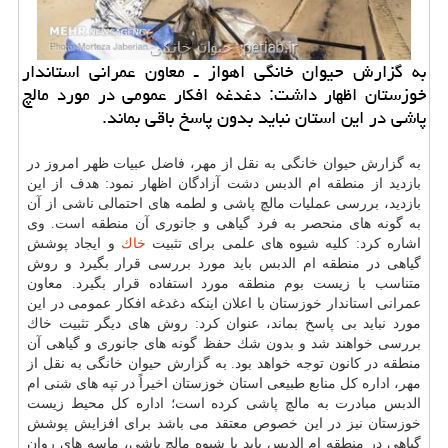
به گزارش حیوان خانگی اهواز ـ معاون عمرانی استاندار
خوزستان اظهار داشت: دغدغه افكار عمومی در مورد مالچ
پاشی در این استان نباید بدون پاسخ باقی بماند.
به گزارش حیوان خانگی به نقل از مهر، فاضل عبیات ظهر امروز در
بازدید از منطقه ام الدبس دشت آزادگان اظهار نمود: هدف از این
بازدید، بررسی عملیات مالچ پاشی و لطمه های احتمالی ناشی از آن
به گونه های منحصر به فرد گیاهی و جانوری آن منطقه است. وی
اشاره كرد: كلیه شیوه های علمی برای تثبیت
خاك
و ایجاد پوشش
گیاهی در منطقه ام الدبس باید مورد بررسی قرار بگیرد و روش
متناسب با زیست بوم منطقه مورد استفاده قرار بگیرد. معاون
عمرانی استاندار خوزستان با اعلان اینكه دغدغه افكار عمومی در این
مورد نباید بی پاسخ بماند، عنوان كرد: روش های دیگر تثبیت خاك
بررسی خواهند شد و بدون شك حفظ گونه های جانوری و گیاهی آن
منطقه در كانون توجه خواهد بود. به گزارش حیوان خانگی به نقل از
مهر، اداره كل منابع طبیعی استان خوزستان اخیراً در تپه های شنی ام
الدبس مبادرت به مالچ پاشی كرده است؛ اداره كل محیط زیست
خوزستان نیز در این خصوص معتقد می باشد برای افزایش پوشش
گیاهی در منطقه ام الدبس باید با شیوه مالچ پاشی، ماسه های روان