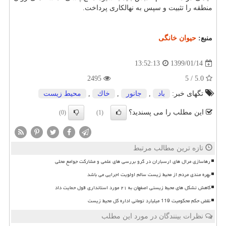
منطقه را تثبیت و سپس به نهالكاری پرداخت.
منبع:
حیوان خانگی
1399/01/14
13:52:13
2495
5.0 / 5
تگهای خبر:
باد
,
جانور
,
خاك
,
محیط زیست
این مطلب را می پسندید؟
(0)
(1)
تازه ترین مطالب مرتبط
رهاسازی مرال های ارسباران در گرو بررسی های علمی و مشارکت جوامع محلی
بهره مندی مردم از محیط زیست سالم اولویت اجرایی می باشد
کاهش تشکل های محیط زیستی اصفهان به ۲۱ مورد استانداری قول حمایت داد
نقض حکم محکومیت 119 میلیارد تومانی اداره کل محیط زیست
نظرات بینندگان در مورد این مطلب