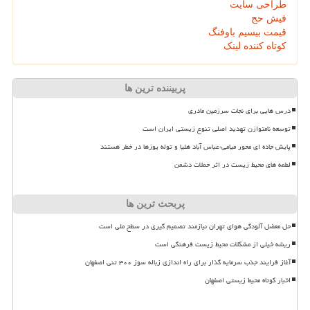
طراحی سایت
فیش حج
قیمت بیسیم باوفنگ
کوتاه کننده لینک
پربیننده ترین ها
درس هایی برای نجات سرزمین مادری
توسعه نامتوازن تهدید اصلی تنوع زیستی ایران است
پایش جاده ای محور میامی-عباس آباد هلیا و توله یوزها در خطر هستند
لطمه های محیط زیست در اثر حملات دشمن
پربحث ترین ها
حل معضل آلودگی هوای تهران نیازمند تصمیم گیری در سطح ملی است
ریشه خیلی از مشکلات محیط زیست فرهنگی است
آغاز فرایند جذب سرمایه گذار برای راه اندازی زباله سوز ۳۰۰ تنی اصفهان
اخبار کوتاه محیط زیستی اصفهان